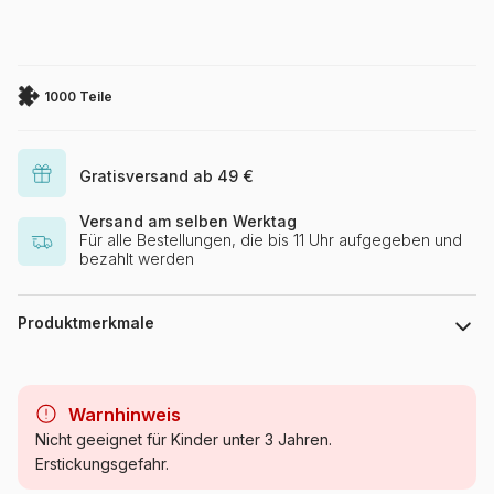
1000 Teile
Gratisversand ab 49 €
Versand am selben Werktag
Für alle Bestellungen, die bis 11 Uhr aufgegeben und
bezahlt werden
Produktmerkmale
Marke
Grafika
Warnhinweis
Kategorie
Puzzle - Kunst
Nicht geeignet für Kinder unter 3 Jahren.
Erstickungsgefahr.
Alter
Puzzle für Erwachsene (500