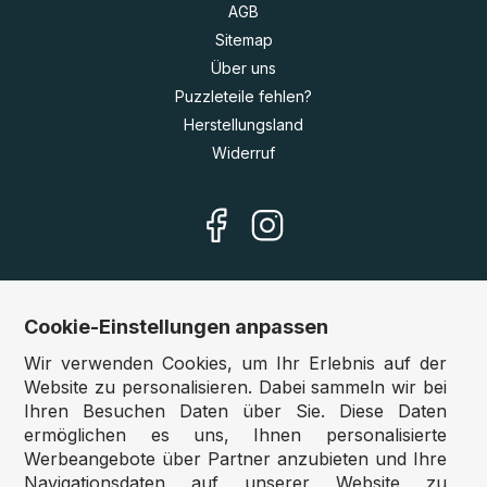
AGB
Sitemap
Über uns
Puzzleteile fehlen?
Herstellungsland
Widerruf
Cookie-Einstellungen anpassen
Unsere Shops
Wir verwenden Cookies, um Ihr Erlebnis auf der
Deutschland:
www.puzzle.de
Website zu personalisieren. Dabei sammeln wir bei
Ihren Besuchen Daten über Sie. Diese Daten
Österreich:
www.puzzle.at
ermöglichen es uns, Ihnen personalisierte
Belgien:
www.puzzle.be
Werbeangebote über Partner anzubieten und Ihre
Großbritannien:
www.jigsawpuzzle.co.uk
Navigationsdaten auf unserer Website zu