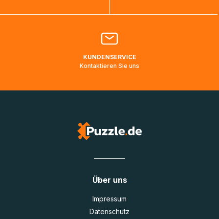
Bitte kontaktieren Sie den
Kundenservice
falls Ihr Paket
länger als angegeben unterwegs ist bzw. Pakete mit
Lieferadressen in Deutschland oder Europa mehrere Tage
lang nicht gescannt wurden.
KUNDENSERVICE
Kontaktieren Sie uns
Über uns
Impressum
Datenschutz