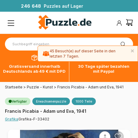
2
4
6
6
4
8
Puzzles auf Lager
×
45 Besuch(e) auf dieser Seite in den
letzten 7 Tagen.
Gratisversand innerhalb
30 Tage später bezahlen
Deutschlands ab 49 € mit DPD
mit Paypal
Startseite
>
Puzzle - Kunst
>
Francis Picabia - Adam und Eva, 1941
Verfügbar
Erwachsenenpuzzle
1000 Teile
Francis Picabia - Adam und Eva, 1941
Grafika-F-33402
Grafika