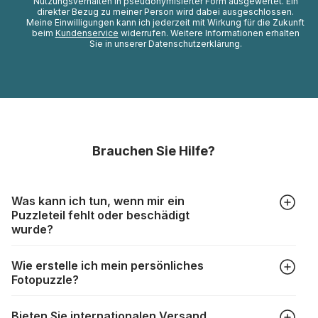
Nutzungsverhalten in pseudonymisierter Form ausgewertet. Ein
direkter Bezug zu meiner Person wird dabei ausgeschlossen.
Meine Einwilligungen kann ich jederzeit mit Wirkung für die Zukunft
beim
Kundenservice
widerrufen. Weitere Informationen erhalten
Sie in unserer Datenschutzerklärung.
Brauchen Sie Hilfe?
Was kann ich tun, wenn mir ein
Puzzleteil fehlt oder beschädigt
wurde?
Alle Hersteller produzieren ihre Puzzles mit größter Sorgfalt,
Wie erstelle ich mein persönliches
aber trotzdem kann es vorkommen, dass Teile beschädigt
Fotopuzzle?
werden oder verloren gehen. Mit solchen Fällen gehen
Puzzlehersteller unterschiedlich um:
Klicken Sie im Menü auf “Fotopuzzle” und wählen Sie die
https://www.puzzle.de/puzzleteile-fehlen.html
Bieten Sie internationalen Versand
gewünschte Teileanzahl sowie das Foto, das Sie für das