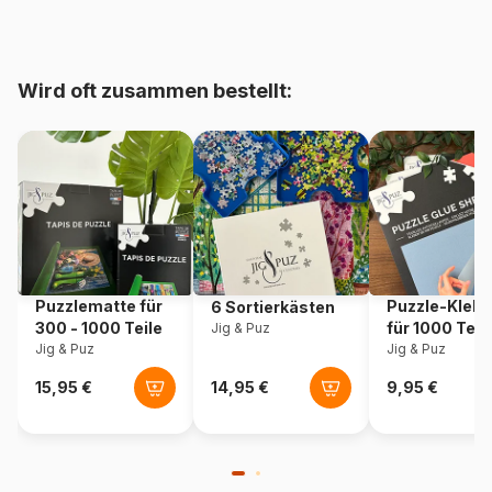
bis 48000 Teile)
Herkunft
Frankreich
Wird oft zusammen bestellt:
Artikelnummer
Grafika-F-33402
EAN
3663384334023
Teileanzahl
1000 Teile
Maße
69 x 48 cm
Puzzlematte für
Puzzle-Klebe
6 Sortierkästen
300 - 1000 Teile
für 1000 Teil
Jig & Puz
Material
Karton
Jig & Puz
Jig & Puz
Verpackung
Puzzlekarton