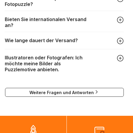
Fotopuzzle?
werden oder verloren gehen. Mit solchen Fällen gehen
Puzzlehersteller unterschiedlich um:
Klicken Sie im Menü auf “Fotopuzzle” und wählen Sie die
https://www.puzzle.de/puzzleteile-fehlen.html
Bieten Sie internationalen Versand
gewünschte Teileanzahl sowie das Foto, das Sie für das
an?
Puzzle verwenden möchten, aus. Anschließend passen Sie
die Größe des Bildausschnitts Ihren Wünschen
Wir versenden fast weltweit. Bitte geben Sie im
entsprechend an, wählen ein Kartondesign aus und
Wie lange dauert der Versand?
Bestellprozess einfach die gewünschte Lieferadresse ein
schließen Ihre Bestellung ab. Das war's schon!
und wählen Sie das gewünschte Lieferland aus. Die
Je nach Lieferland sind unsere Pakete üblicherweise
Versandkosten werden dann auf Grundlage des
Illustratoren oder Fotografen: Ich
zwischen einem Werktag und drei Wochen unterwegs:
Lieferlandes und des Gewichts der Bestellung berechnet
möchte meine Bilder als
und angezeigt.
Puzzlemotive anbieten.
DPD : 1 bis 3 Tage
Falls eine Lieferung nicht möglich ist, wird eine
DHL : 1 bis 3 Tage
entsprechende Meldung angezeigt.
Wenn Sie Ihre Werke als Puzzlemotive verwenden lassen
DPD Paketshop : 2 bis 3 Tage
möchten, können Sie sich unter
visuels@alize-group.com
Weitere Fragen und Antworten
an unser Marketingteam wenden.
Bei Lieferungen nach Kanada, in die USA und nach
alexandra.durand@alize-group.com
Australien kann es in Ausnahmefällen vorkommen, dass nur
auf dem Seeweg Kapazitäten vorhanden sind und Pakete
bis zu zweieinhalb Monate benötigen, um ihr Ziel zu
erreichen. Es ist in diesen Fällen normal, dass die
Sendungsverfolgung sich nicht ändert, während die Pakete
auf dem Weg ins Zielland sind. Die Sendungsverfolgung