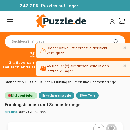
2
4
7
2
9
5
Puzzles auf Lager
×
Dieser Artikel ist derzeit leider nicht
verfügbar.
Gratisversand innerhalb
30 Tage später bezahlen
×
45 Besuch(e) auf dieser Seite in den
Deutschlands ab 49 € mit DPD
mit Paypal
letzten 7 Tagen.
Startseite
>
Puzzle - Kunst
>
Frühlingsblumen und Schmetterlinge
Nicht verfügbar
Erwachsenenpuzzle
1500 Teile
Frühlingsblumen und Schmetterlinge
Grafika-F-30025
Grafika