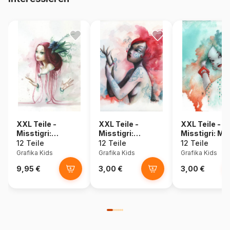
XXL Teile -
XXL Teile -
XXL Teile -
Misstigri:
Misstigri:
Misstigri: Mi
Aérienne 2
Mutation
12 Teile
12 Teile
12 Teile
Grafika Kids
Grafika Kids
Grafika Kids
9,95 €
3,00 €
3,00 €