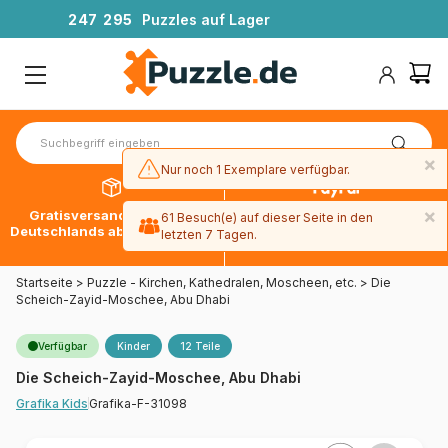
2
4
7
2
9
5
Puzzles auf Lager
×
Nur noch 1 Exemplare verfügbar.
×
Gratisversand innerhalb
30 Tage später bezahlen
61 Besuch(e) auf dieser Seite in den
Deutschlands ab 49 € mit DPD
mit Paypal
letzten 7 Tagen.
Startseite
>
Puzzle - Kirchen, Kathedralen, Moscheen, etc.
>
Die
Scheich-Zayid-Moschee, Abu Dhabi
Verfügbar
Kinder
12 Teile
Die Scheich-Zayid-Moschee, Abu Dhabi
Grafika-F-31098
Grafika Kids