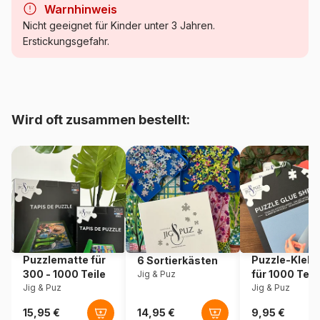
Warnhinweis
Kategorie
Puzzle - Kirchen, Kathedralen,
Nicht geeignet für Kinder unter 3 Jahren.
Moscheen, etc.
Erstickungsgefahr.
Alter
ab 6 Jahre (50 bis 100 Teile)
Herkunft
Frankreich
Wird oft zusammen bestellt:
Artikelnummer
Grafika-F-31098
EAN
3663384310980
Teileanzahl
12 Teile
Maße
48 x 34 cm
Puzzlematte für
Puzzle-Klebe
6 Sortierkästen
300 - 1000 Teile
für 1000 Teil
Jig & Puz
Material
Karton
Jig & Puz
Jig & Puz
Verpackung
Puzzlekarton