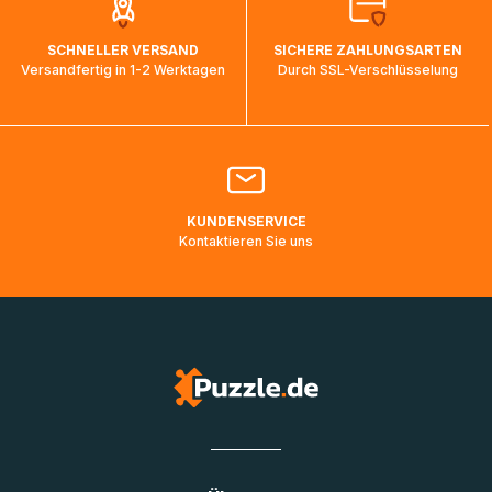
auf dem Weg ins Zielland sind. Die Sendungsverfolgung
wird wieder aktualisiert, sobald die Pakete im Zielland
SCHNELLER VERSAND
SICHERE ZAHLUNGSARTEN
ankommen und von der dortigen Zustellorganisation weiter
Versandfertig in 1-2 Werktagen
Durch SSL-Verschlüsselung
bearbeitet werden.
Bitte kontaktieren Sie den
Kundenservice
falls Ihr Paket
länger als angegeben unterwegs ist bzw. Pakete mit
Lieferadressen in Deutschland oder Europa mehrere Tage
lang nicht gescannt wurden.
KUNDENSERVICE
Kontaktieren Sie uns