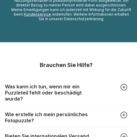
Nutzungsverhalten in pseudonymisierter Form ausgewertet. Ein
direkter Bezug zu meiner Person wird dabei ausgeschlossen.
Meine Einwilligungen kann ich jederzeit mit Wirkung für die Zukunft
beim
Kundenservice
widerrufen. Weitere Informationen erhalten
Sie in unserer Datenschutzerklärung.
Brauchen Sie Hilfe?
Was kann ich tun, wenn mir ein
Puzzleteil fehlt oder beschädigt
wurde?
Alle Hersteller produzieren ihre Puzzles mit größter Sorgfalt,
Wie erstelle ich mein persönliches
aber trotzdem kann es vorkommen, dass Teile beschädigt
Fotopuzzle?
werden oder verloren gehen. Mit solchen Fällen gehen
Puzzlehersteller unterschiedlich um:
Klicken Sie im Menü auf “Fotopuzzle” und wählen Sie die
https://www.puzzle.de/puzzleteile-fehlen.html
Bieten Sie internationalen Versand
gewünschte Teileanzahl sowie das Foto, das Sie für das