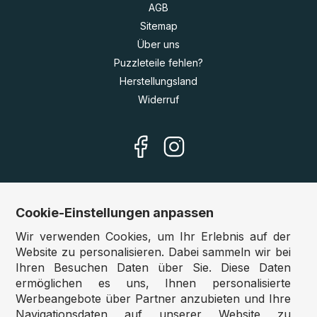
AGB
Sitemap
Über uns
Puzzleteile fehlen?
Herstellungsland
Widerruf
Cookie-Einstellungen anpassen
Unsere Shops
Wir verwenden Cookies, um Ihr Erlebnis auf der
Deutschland:
www.puzzle.de
Website zu personalisieren. Dabei sammeln wir bei
Ihren Besuchen Daten über Sie. Diese Daten
Österreich:
www.puzzle.at
ermöglichen es uns, Ihnen personalisierte
Belgien:
www.puzzle.be
Werbeangebote über Partner anzubieten und Ihre
Großbritannien:
www.jigsawpuzzle.co.uk
Navigationsdaten auf unserer Website zu