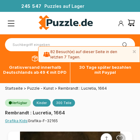
2
4
5
5
4
7
Puzzles auf Lager
×
82 Besuch(e) auf dieser Seite in den
letzten 7 Tagen.
Gratisversand innerhalb
30 Tage später bezahlen
Deutschlands ab 49 € mit DPD
mit Paypal
Startseite
>
Puzzle - Kunst
>
Rembrandt : Lucretia, 1664
Verfügbar
Kinder
300 Teile
Rembrandt : Lucretia, 1664
Grafika-F-32165
Grafika Kids