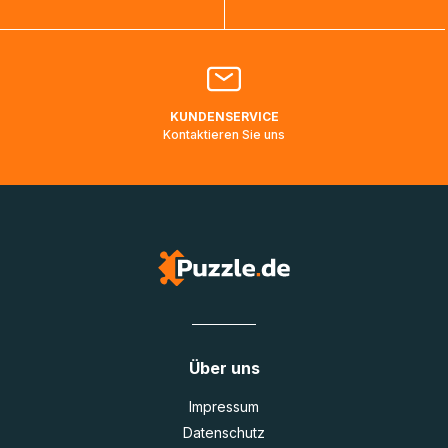
Bitte kontaktieren Sie den
Kundenservice
falls Ihr Paket
länger als angegeben unterwegs ist bzw. Pakete mit
Lieferadressen in Deutschland oder Europa mehrere Tage
lang nicht gescannt wurden.
KUNDENSERVICE
Kontaktieren Sie uns
Über uns
Impressum
Datenschutz