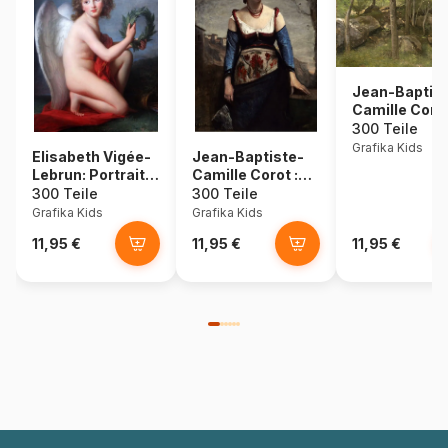
Jean-Baptist
Camille Corot
Rocks in the
300 Teile
Forest of
Grafika Kids
Elisabeth Vigée-
Jean-Baptiste-
Fontaineblea
Lebrun: Portrait
Camille Corot :
1860-1865
of Prince
Agostina, 1866
300 Teile
300 Teile
Heinrich
Grafika Kids
Grafika Kids
Lubomirski as
11,95 €
11,95 €
11,95 €
Genius of Fame,
1789