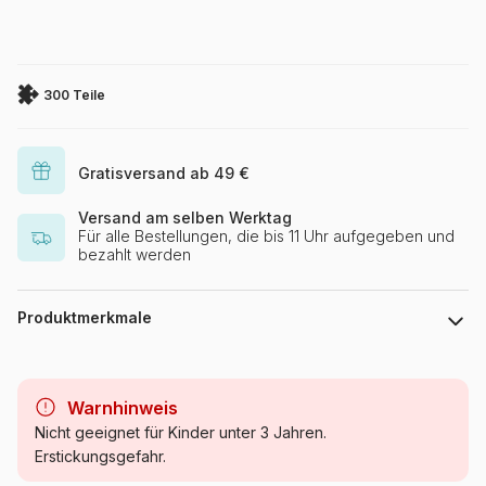
300 Teile
Gratisversand ab 49 €
Versand am selben Werktag
Für alle Bestellungen, die bis 11 Uhr aufgegeben und
bezahlt werden
Produktmerkmale
Marke
Grafika Kids
Warnhinweis
Kategorie
Puzzle - Kunst
Nicht geeignet für Kinder unter 3 Jahren.
Erstickungsgefahr.
Alter
ab 6 Jahre (50 bis 100 Teile)