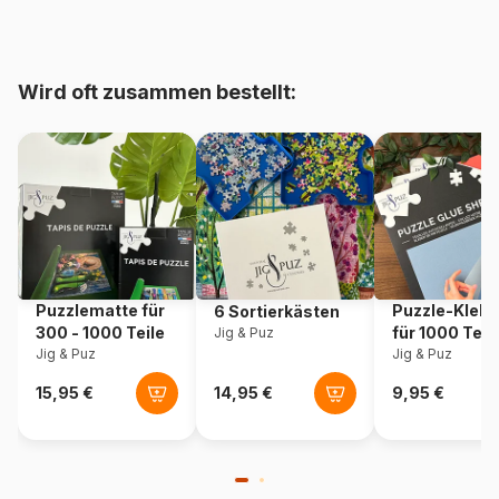
Herkunft
Frankreich
Wird oft zusammen bestellt:
Artikelnummer
Grafika-F-32165
EAN
3663384321658
Teileanzahl
300 Teile
Maße
48 x 34 cm
Puzzlematte für
Puzzle-Klebe
6 Sortierkästen
Material
Karton
300 - 1000 Teile
für 1000 Teil
Jig & Puz
Jig & Puz
Jig & Puz
Verpackung
Puzzlekarton