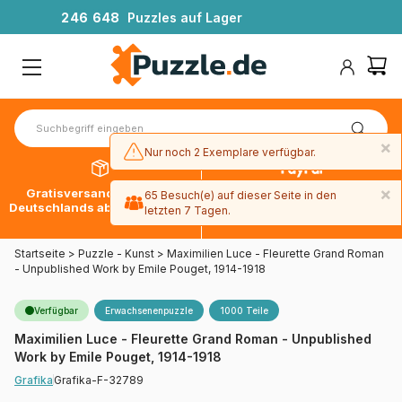
2
4
6
6
4
8
Puzzles auf Lager
×
Nur noch 2 Exemplare verfügbar.
×
Gratisversand innerhalb
30 Tage später bezahlen
65 Besuch(e) auf dieser Seite in den
Deutschlands ab 49 € mit DPD
mit Paypal
letzten 7 Tagen.
Startseite
>
Puzzle - Kunst
>
Maximilien Luce - Fleurette Grand Roman
- Unpublished Work by Emile Pouget, 1914-1918
Verfügbar
Erwachsenenpuzzle
1000 Teile
Maximilien Luce - Fleurette Grand Roman - Unpublished
Work by Emile Pouget, 1914-1918
Grafika-F-32789
Grafika