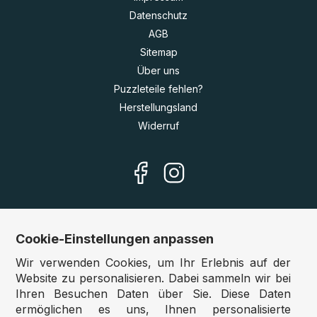
Datenschutz
AGB
Sitemap
Über uns
Puzzleteile fehlen?
Herstellungsland
Widerruf
Cookie-Einstellungen anpassen
Unsere Shops
Wir verwenden Cookies, um Ihr Erlebnis auf der
Deutschland:
www.puzzle.de
Website zu personalisieren. Dabei sammeln wir bei
Ihren Besuchen Daten über Sie. Diese Daten
Österreich:
www.puzzle.at
ermöglichen es uns, Ihnen personalisierte
Belgien:
www.puzzle.be