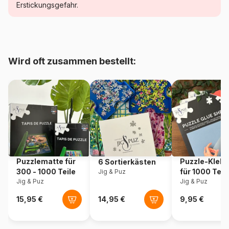
Erstickungsgefahr.
Alter
Puzzle für Erwachsene (500
bis 48000 Teile)
Herkunft
Frankreich
Wird oft zusammen bestellt:
Artikelnummer
Grafika-F-32789
EAN
3663384327896
Teileanzahl
1000 Teile
Maße
69 x 48 cm
Puzzlematte für
Puzzle-Klebe
6 Sortierkästen
300 - 1000 Teile
für 1000 Teil
Jig & Puz
Material
Karton
Jig & Puz
Jig & Puz
Verpackung
Puzzlekarton