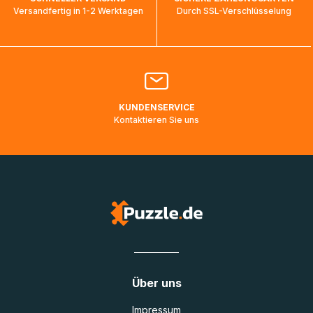
ankommen und von der dortigen Zustellorganisation weiter
Versandfertig in 1-2 Werktagen
Durch SSL-Verschlüsselung
bearbeitet werden.
Bitte kontaktieren Sie den
Kundenservice
falls Ihr Paket
länger als angegeben unterwegs ist bzw. Pakete mit
Lieferadressen in Deutschland oder Europa mehrere Tage
lang nicht gescannt wurden.
KUNDENSERVICE
Kontaktieren Sie uns
Über uns
Impressum