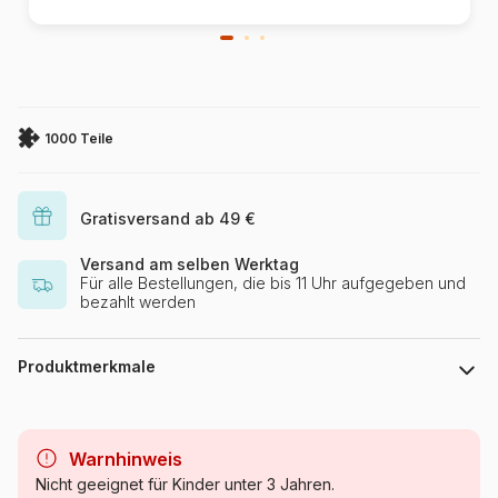
1000 Teile
Gratisversand ab 49 €
Versand am selben Werktag
Für alle Bestellungen, die bis 11 Uhr aufgegeben und
bezahlt werden
Produktmerkmale
Marke
Grafika
Warnhinweis
Kategorie
Puzzle - Kunst
Nicht geeignet für Kinder unter 3 Jahren.