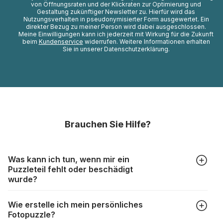
von Öffnungsraten und der Klickraten zur Optimierung und
Gestaltung zukünftiger Newsletter zu. Hierfür wird das
Nutzungsverhalten in pseudonymisierter Form ausgewertet. Ein
direkter Bezug zu meiner Person wird dabei ausgeschlossen.
Meine Einwilligungen kann ich jederzeit mit Wirkung für die Zukunft
beim
Kundenservice
widerrufen. Weitere Informationen erhalten
Sie in unserer Datenschutzerklärung.
Brauchen Sie Hilfe?
Was kann ich tun, wenn mir ein
Puzzleteil fehlt oder beschädigt
wurde?
Alle Hersteller produzieren ihre Puzzles mit größter Sorgfalt,
Wie erstelle ich mein persönliches
aber trotzdem kann es vorkommen, dass Teile beschädigt
Fotopuzzle?
werden oder verloren gehen. Mit solchen Fällen gehen