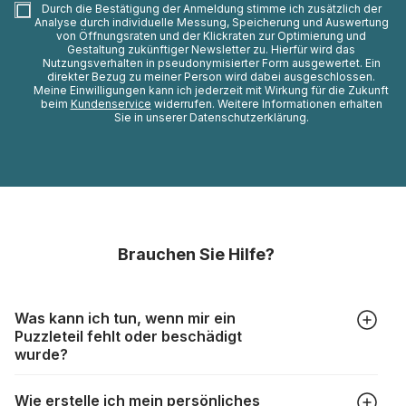
Durch die Bestätigung der Anmeldung stimme ich zusätzlich der
Analyse durch individuelle Messung, Speicherung und Auswertung
von Öffnungsraten und der Klickraten zur Optimierung und
Gestaltung zukünftiger Newsletter zu. Hierfür wird das
Nutzungsverhalten in pseudonymisierter Form ausgewertet. Ein
direkter Bezug zu meiner Person wird dabei ausgeschlossen.
Meine Einwilligungen kann ich jederzeit mit Wirkung für die Zukunft
beim
Kundenservice
widerrufen. Weitere Informationen erhalten
Sie in unserer Datenschutzerklärung.
Brauchen Sie Hilfe?
Was kann ich tun, wenn mir ein
Puzzleteil fehlt oder beschädigt
wurde?
Alle Hersteller produzieren ihre Puzzles mit größter Sorgfalt,
Wie erstelle ich mein persönliches
aber trotzdem kann es vorkommen, dass Teile beschädigt