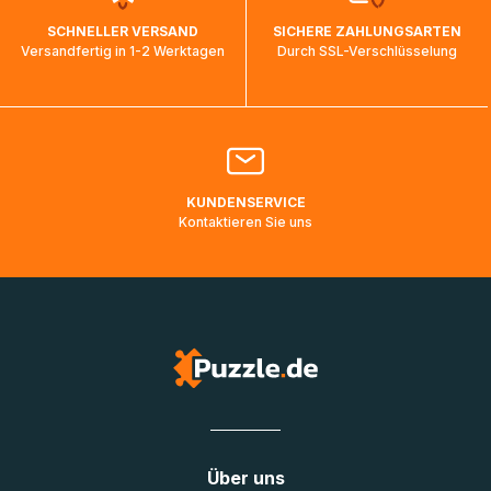
wird wieder aktualisiert, sobald die Pakete im Zielland
SCHNELLER VERSAND
SICHERE ZAHLUNGSARTEN
ankommen und von der dortigen Zustellorganisation weiter
Versandfertig in 1-2 Werktagen
Durch SSL-Verschlüsselung
bearbeitet werden.
Bitte kontaktieren Sie den
Kundenservice
falls Ihr Paket
länger als angegeben unterwegs ist bzw. Pakete mit
Lieferadressen in Deutschland oder Europa mehrere Tage
lang nicht gescannt wurden.
KUNDENSERVICE
Kontaktieren Sie uns
Über uns