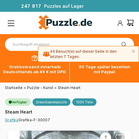
2
4
7
8
1
7
Puzzles auf Lager
×
44 Besuch(e) auf dieser Seite in den
letzten 7 Tagen.
Gratisversand innerhalb
30 Tage später bezahlen
Deutschlands ab 49 € mit DPD
mit Paypal
Startseite
>
Puzzle - Kunst
>
Steam Heart
Verfügbar
Erwachsenenpuzzle
1000 Teile
Steam Heart
Grafika-F-30007
Grafika