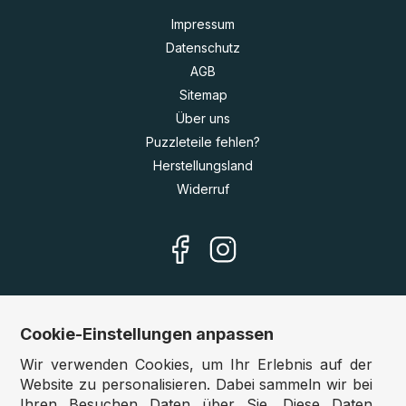
Impressum
Datenschutz
AGB
Sitemap
Über uns
Puzzleteile fehlen?
Herstellungsland
Widerruf
Cookie-Einstellungen anpassen
Unsere Shops
Wir verwenden Cookies, um Ihr Erlebnis auf der
Deutschland:
www.puzzle.de
Website zu personalisieren. Dabei sammeln wir bei
Ihren Besuchen Daten über Sie. Diese Daten
Österreich:
www.puzzle.at