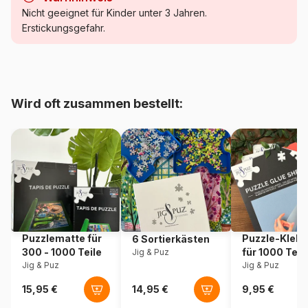
Kategorie
Puzzle - Kunst
Nicht geeignet für Kinder unter 3 Jahren.
Erstickungsgefahr.
Alter
Puzzle für Erwachsene (500
bis 48000 Teile)
Herkunft
Frankreich
Wird oft zusammen bestellt:
Artikelnummer
Grafika-F-30007
EAN
3663384300073
Teileanzahl
1000 Teile
Maße
69 x 48 cm
Puzzlematte für
Puzzle-Klebe
6 Sortierkästen
300 - 1000 Teile
für 1000 Teil
Jig & Puz
Material
Karton
Jig & Puz
Jig & Puz
Verpackung
Puzzlekarton