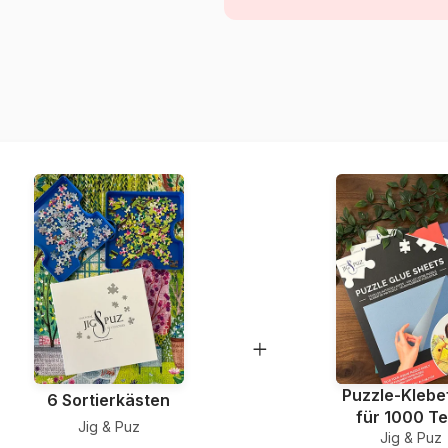
Alter
Herkunft
Artikelnummer
EAN
Teileanzahl
Maße
Material
Verpackung
Puzzle-Klebef
6 Sortierkästen
für 1000 Te
Jig & Puz
Jig & Puz