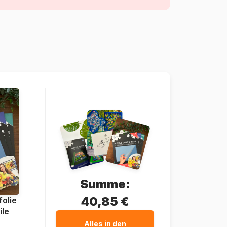
Puzzle für Erwachsene (500 bis 48000
Teile)
Frankreich
Grafika-F-30201
3663384302015
2000 Teile
98 x 69 cm
Karton
Puzzlekarton
Summe:
40,85 €
olie
ile
Alles in den