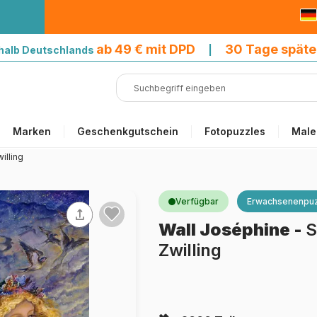
9 € mit DPD
ab 49 € mit DPD
30 Tage späte
halb Deutschlands
|
Marken
Geschenkgutschein
Fotopuzzles
Male
illing
Verfügbar
Erwachsenenpuz
Wall Joséphine
-
S
Zwilling