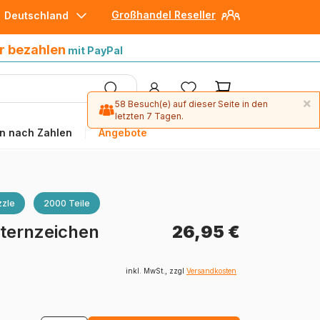
Großhandel Reseller
Deutschland
30 Tage später bezahlen
mit Paypal
r bezahlen
mit PayPal
×
58 Besuch(e) auf dieser Seite in den
letzten 7 Tagen.
n nach Zahlen
Angebote
zle
2000 Teile
ternzeichen
26,95 €
inkl. MwSt., zzgl
Versandkosten