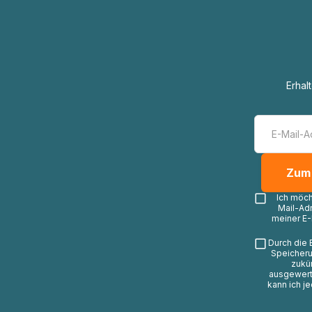
Erhal
Ich möc
Mail-Ad
meiner E-
Durch die 
Speicheru
zukü
ausgewerte
kann ich j