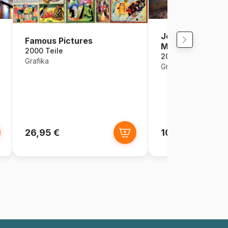
Josephine Wall 
Famous Pictures
Merry Go Round
2000 Teile
2000 Teile
Grafika
Grafika
26,95 €
10,00 €