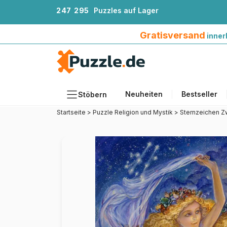
2
4
7
2
9
5
Puzzles auf Lager
Gratisversand innerhalb Deutschlands ab 4
Gratisversand
inner
Neuheiten
Bestseller
Stöbern
Startseite
>
Puzzle Religion und Mystik
>
Sternzeichen Zw
Motiv
Teileanzahl
Format
Alter
Künstlerinnen und Künstler
Zubehör
Holzpuzzles