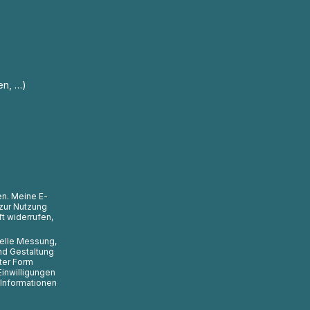
en, …)
en. Meine E-
zur Nutzung
t widerrufen,
uelle Messung,
nd Gestaltung
ter Form
Einwilligungen
 Informationen