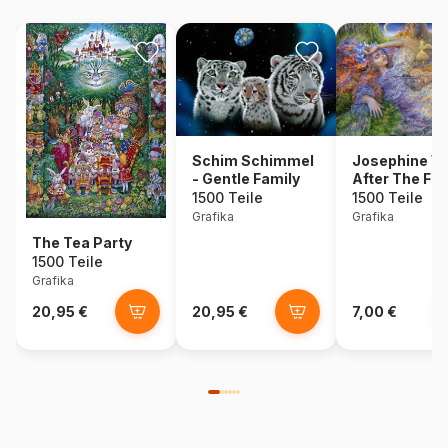
Schim Schimmel
Josephine Wa
- Gentle Family
After The Fai
Ball
1500 Teile
1500 Teile
Grafika
Grafika
The Tea Party
1500 Teile
Grafika
20,95 €
20,95 €
7,00 €