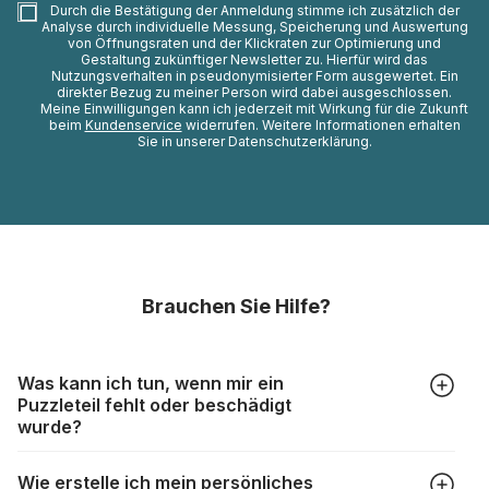
Durch die Bestätigung der Anmeldung stimme ich zusätzlich der
Analyse durch individuelle Messung, Speicherung und Auswertung
von Öffnungsraten und der Klickraten zur Optimierung und
Gestaltung zukünftiger Newsletter zu. Hierfür wird das
Nutzungsverhalten in pseudonymisierter Form ausgewertet. Ein
direkter Bezug zu meiner Person wird dabei ausgeschlossen.
Meine Einwilligungen kann ich jederzeit mit Wirkung für die Zukunft
beim
Kundenservice
widerrufen. Weitere Informationen erhalten
Sie in unserer Datenschutzerklärung.
Brauchen Sie Hilfe?
Was kann ich tun, wenn mir ein
Puzzleteil fehlt oder beschädigt
wurde?
Alle Hersteller produzieren ihre Puzzles mit größter Sorgfalt,
Wie erstelle ich mein persönliches
aber trotzdem kann es vorkommen, dass Teile beschädigt