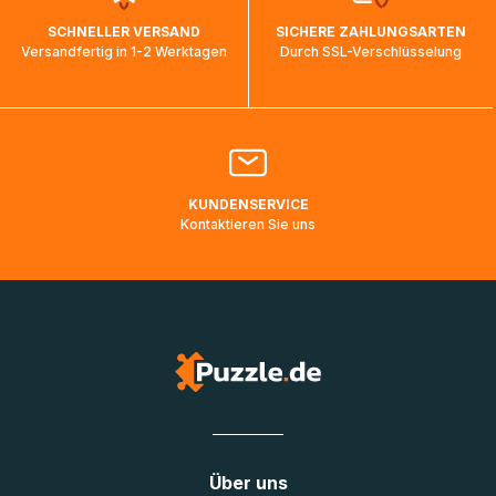
wird wieder aktualisiert, sobald die Pakete im Zielland
SCHNELLER VERSAND
SICHERE ZAHLUNGSARTEN
ankommen und von der dortigen Zustellorganisation weiter
Versandfertig in 1-2 Werktagen
Durch SSL-Verschlüsselung
bearbeitet werden.
Bitte kontaktieren Sie den
Kundenservice
falls Ihr Paket
länger als angegeben unterwegs ist bzw. Pakete mit
Lieferadressen in Deutschland oder Europa mehrere Tage
lang nicht gescannt wurden.
KUNDENSERVICE
Kontaktieren Sie uns
Über uns