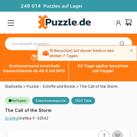
2
4
9
0
1
4
Puzzles auf Lager
×
19 Besuch(e) auf dieser Seite in den
letzten 7 Tagen.
Gratisversand innerhalb
30 Tage später bezahlen
Deutschlands ab 49 € mit DPD
mit Paypal
Startseite
>
Puzzle - Schiffe und Boote
>
The Call of the Storm
Verfügbar
Erwachsenenpuzzle
1500 Teile
The Call of the Storm
Grafika-F-32542
Grafika