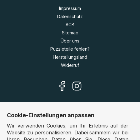
Impressum
Datenschutz
AGB
Sitemap
Über uns
Puzzleteile fehlen?
Herstellungsland
Widerruf
Cookie-Einstellungen anpassen
Unsere Shops
Wir verwenden Cookies, um Ihr Erlebnis auf der
Deutschland:
www.puzzle.de
Website zu personalisieren. Dabei sammeln wir bei
Ihren Besuchen Daten über Sie. Diese Daten
Österreich:
www.puzzle.at