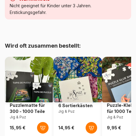
Kategorie
Puzzle - Schiffe und Boote
Nicht geeignet für Kinder unter 3 Jahren.
Erstickungsgefahr.
Alter
Puzzle für Erwachsene (500
bis 48000 Teile)
Herkunft
Frankreich
Wird oft zusammen bestellt:
Artikelnummer
Grafika-F-32542
EAN
3663384325427
Teileanzahl
1500 Teile
Maße
85 x 61 cm
Puzzlematte für
Puzzle-Klebe
6 Sortierkästen
300 - 1000 Teile
für 1000 Teil
Jig & Puz
Material
Karton
Jig & Puz
Jig & Puz
Verpackung
Puzzlekarton