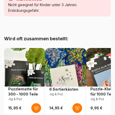
Kategorie
Puzzle - Dekoration und
Nicht geeignet für Kinder unter 3 Jahren.
Objekte
Erstickungsgefahr.
Alter
Puzzle für Erwachsene (500
bis 48000 Teile)
Wird oft zusammen bestellt:
Herkunft
Frankreich
Artikelnummer
Hachette-Puzzle-0018
EAN
3663384100185
Teileanzahl
1000 Teile
Puzzlematte für
Puzzle-Klebe
6 Sortierkästen
Maße
69 x 48 cm
300 - 1000 Teile
für 1000 Teil
Jig & Puz
Jig & Puz
Jig & Puz