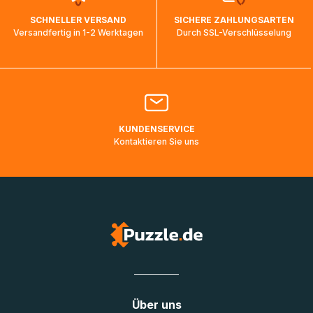
wird wieder aktualisiert, sobald die Pakete im Zielland
SCHNELLER VERSAND
SICHERE ZAHLUNGSARTEN
ankommen und von der dortigen Zustellorganisation weiter
Versandfertig in 1-2 Werktagen
Durch SSL-Verschlüsselung
bearbeitet werden.
Bitte kontaktieren Sie den
Kundenservice
falls Ihr Paket
länger als angegeben unterwegs ist bzw. Pakete mit
Lieferadressen in Deutschland oder Europa mehrere Tage
lang nicht gescannt wurden.
KUNDENSERVICE
Kontaktieren Sie uns
Über uns