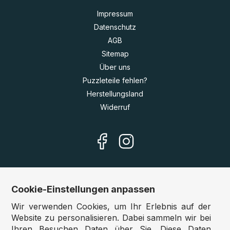
Impressum
Datenschutz
AGB
Sitemap
Über uns
Puzzleteile fehlen?
Herstellungsland
Widerruf
Cookie-Einstellungen anpassen
Unsere Shops
Wir verwenden Cookies, um Ihr Erlebnis auf der
Deutschland:
www.puzzle.de
Website zu personalisieren. Dabei sammeln wir bei
Ihren Besuchen Daten über Sie. Diese Daten
Österreich:
www.puzzle.at