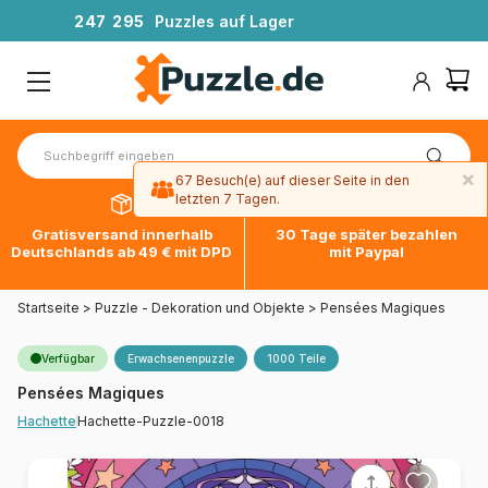
2
4
7
2
9
5
Puzzles auf Lager
×
67 Besuch(e) auf dieser Seite in den
letzten 7 Tagen.
Gratisversand innerhalb
30 Tage später bezahlen
Deutschlands ab 49 € mit DPD
mit Paypal
Startseite
>
Puzzle - Dekoration und Objekte
>
Pensées Magiques
Verfügbar
Erwachsenenpuzzle
1000 Teile
Pensées Magiques
Hachette-Puzzle-0018
Hachette