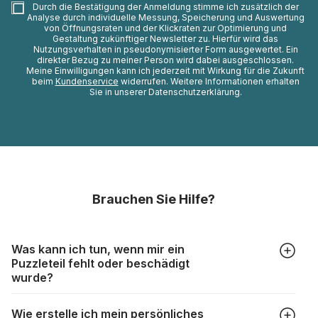
Durch die Bestätigung der Anmeldung stimme ich zusätzlich der
Analyse durch individuelle Messung, Speicherung und Auswertung
von Öffnungsraten und der Klickraten zur Optimierung und
Gestaltung zukünftiger Newsletter zu. Hierfür wird das
Nutzungsverhalten in pseudonymisierter Form ausgewertet. Ein
direkter Bezug zu meiner Person wird dabei ausgeschlossen.
Meine Einwilligungen kann ich jederzeit mit Wirkung für die Zukunft
beim
Kundenservice
widerrufen. Weitere Informationen erhalten
Sie in unserer Datenschutzerklärung.
Brauchen Sie Hilfe?
Was kann ich tun, wenn mir ein
Puzzleteil fehlt oder beschädigt
wurde?
Alle Hersteller produzieren ihre Puzzles mit größter Sorgfalt,
Wie erstelle ich mein persönliches
aber trotzdem kann es vorkommen, dass Teile beschädigt