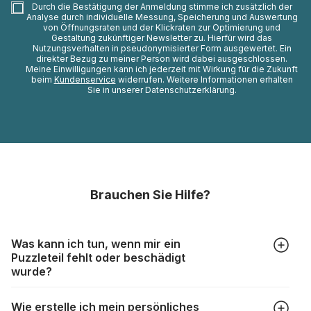
Durch die Bestätigung der Anmeldung stimme ich zusätzlich der
Analyse durch individuelle Messung, Speicherung und Auswertung
von Öffnungsraten und der Klickraten zur Optimierung und
Gestaltung zukünftiger Newsletter zu. Hierfür wird das
Nutzungsverhalten in pseudonymisierter Form ausgewertet. Ein
direkter Bezug zu meiner Person wird dabei ausgeschlossen.
Meine Einwilligungen kann ich jederzeit mit Wirkung für die Zukunft
beim
Kundenservice
widerrufen. Weitere Informationen erhalten
Sie in unserer Datenschutzerklärung.
Brauchen Sie Hilfe?
Was kann ich tun, wenn mir ein
Puzzleteil fehlt oder beschädigt
wurde?
Alle Hersteller produzieren ihre Puzzles mit größter Sorgfalt,
Wie erstelle ich mein persönliches
aber trotzdem kann es vorkommen, dass Teile beschädigt