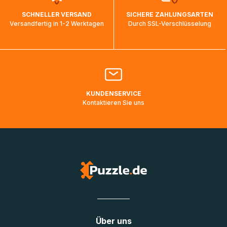
wird wieder aktualisiert, sobald die Pakete im Zielland
SCHNELLER VERSAND
SICHERE ZAHLUNGSARTEN
ankommen und von der dortigen Zustellorganisation weiter
Versandfertig in 1-2 Werktagen
Durch SSL-Verschlüsselung
bearbeitet werden.
Bitte kontaktieren Sie den
Kundenservice
falls Ihr Paket
länger als angegeben unterwegs ist bzw. Pakete mit
Lieferadressen in Deutschland oder Europa mehrere Tage
lang nicht gescannt wurden.
KUNDENSERVICE
Kontaktieren Sie uns
Über uns