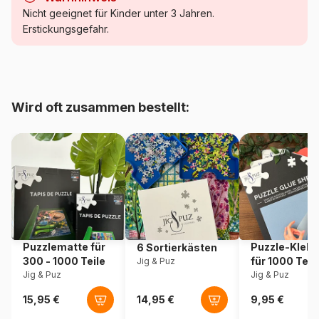
Kategorie
Puzzle Humor und Satire
Nicht geeignet für Kinder unter 3 Jahren.
Erstickungsgefahr.
Alter
Puzzle für Erwachsene (500
bis 48000 Teile)
Herkunft
Deutschland
Wird oft zusammen bestellt:
Artikelnummer
Heye-29925
EAN
4001689299255
Teileanzahl
1500 Teile
Maße
60 x 0 x 80 cm
Puzzlematte für
Puzzle-Klebe
6 Sortierkästen
300 - 1000 Teile
für 1000 Teil
Jig & Puz
Verpackung
Dreieckiger Karton
Jig & Puz
Jig & Puz