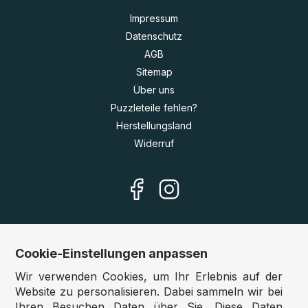
Impressum
Datenschutz
AGB
Sitemap
Über uns
Puzzleteile fehlen?
Herstellungsland
Widerruf
Cookie-Einstellungen anpassen
Unsere Shops
Wir verwenden Cookies, um Ihr Erlebnis auf der
Deutschland:
www.puzzle.de
Website zu personalisieren. Dabei sammeln wir bei
Ihren Besuchen Daten über Sie. Diese Daten
Österreich:
www.puzzle.at