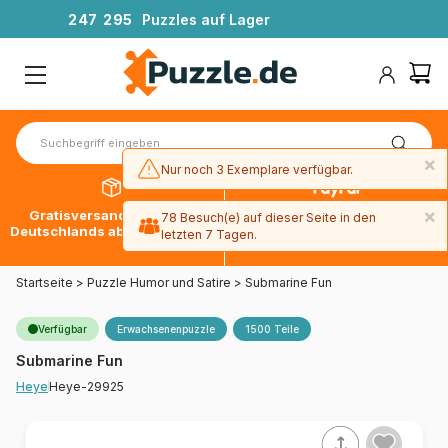
2
4
7
2
9
5
Puzzles auf Lager
×
Nur noch 3 Exemplare verfügbar.
×
Gratisversand innerhalb
30 Tage später bezahlen
78 Besuch(e) auf dieser Seite in den
Deutschlands ab 49 € mit DPD
mit Paypal
letzten 7 Tagen.
Startseite
>
Puzzle Humor und Satire
>
Submarine Fun
Verfügbar
Erwachsenenpuzzle
1500 Teile
Submarine Fun
Heye-29925
Heye