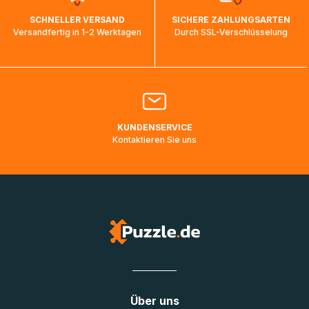
wird wieder aktualisiert, sobald die Pakete im Zielland
SCHNELLER VERSAND
SICHERE ZAHLUNGSARTEN
ankommen und von der dortigen Zustellorganisation weiter
Versandfertig in 1-2 Werktagen
Durch SSL-Verschlüsselung
bearbeitet werden.
Bitte kontaktieren Sie den
Kundenservice
falls Ihr Paket
länger als angegeben unterwegs ist bzw. Pakete mit
Lieferadressen in Deutschland oder Europa mehrere Tage
lang nicht gescannt wurden.
KUNDENSERVICE
Kontaktieren Sie uns
Über uns