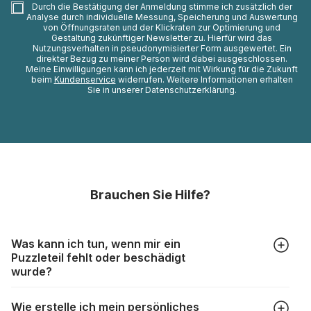
Durch die Bestätigung der Anmeldung stimme ich zusätzlich der
Analyse durch individuelle Messung, Speicherung und Auswertung
von Öffnungsraten und der Klickraten zur Optimierung und
Gestaltung zukünftiger Newsletter zu. Hierfür wird das
Nutzungsverhalten in pseudonymisierter Form ausgewertet. Ein
direkter Bezug zu meiner Person wird dabei ausgeschlossen.
Meine Einwilligungen kann ich jederzeit mit Wirkung für die Zukunft
beim
Kundenservice
widerrufen. Weitere Informationen erhalten
Sie in unserer Datenschutzerklärung.
Brauchen Sie Hilfe?
Was kann ich tun, wenn mir ein
Puzzleteil fehlt oder beschädigt
wurde?
Alle Hersteller produzieren ihre Puzzles mit größter Sorgfalt,
Wie erstelle ich mein persönliches
aber trotzdem kann es vorkommen, dass Teile beschädigt