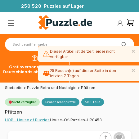
2
5
0
5
2
0
Puzzles auf Lager
×
Dieser Artikel ist derzeit leider nicht
verfügbar.
Gratisversand innerhalb
30 Tage später bezahlen
×
25 Besuch(e) auf dieser Seite in den
Deutschlands ab 49 € mit DPD
mit Paypal
letzten 7 Tagen.
Startseite
>
Puzzle Retro und Nostalgie
>
Pfützen
Nicht verfügbar
Erwachsenenpuzzle
500 Teile
Pfützen
House-Of-Puzzles-HP0453
HOP - House of Puzzles