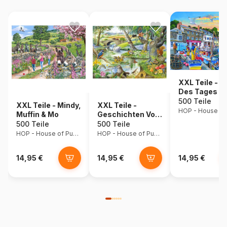
XXL Teile - F
Des Tages
500 Teile
XXL Teile - Mindy,
XXL Teile -
Muffin & Mo
Geschichten Vom
Fluss
500 Teile
500 Teile
HOP - House of Puzzles
HOP - House of Puzzles
14,95 €
14,95 €
14,95 €