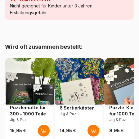
Kategorie
Puzzle Retro und Nostalgie
Nicht geeignet für Kinder unter 3 Jahren.
Erstickungsgefahr.
Alter
Puzzle für Erwachsene (500
bis 48000 Teile)
Herkunft
Niederlande
Wird oft zusammen bestellt:
Artikelnummer
House-Of-Puzzles-HP0453
EAN
5060002004449
Teileanzahl
500 Teile
Maße
48 x 34 cm
Puzzlematte für
Puzzle-Klebe
6 Sortierkästen
300 - 1000 Teile
für 1000 Teil
Jig & Puz
Jig & Puz
Jig & Puz