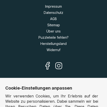
Impressum
Datenschutz
AGB
Sitemap
Über uns
Puzzleteile fehlen?
Herstellungsland
Widerruf
Cookie-Einstellungen anpassen
Unsere Shops
Wir verwenden Cookies, um Ihr Erlebnis auf der
Deutschland:
www.puzzle.de
Website zu personalisieren. Dabei sammeln wir bei
Ihren Besuchen Daten über Sie. Diese Daten
Österreich:
www.puzzle.at