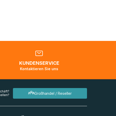
Sie sich
nden
en. Es
 während
eder
KUNDENSERVICE
en
Kontaktieren Sie uns
mehrere
chäft?
Großhandel / Reseller
ellen?