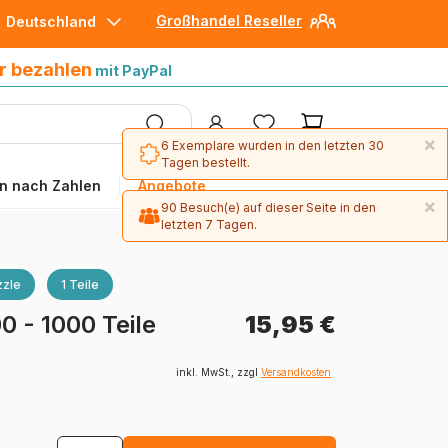
Großhandel Reseller
Deutschland
30 Tage später bezahlen
mit Paypal
r bezahlen
mit PayPal
×
6 Exemplare wurden in den letzten 30
Tagen bestellt.
n nach Zahlen
Angebote
×
90 Besuch(e) auf dieser Seite in den
letzten 7 Tagen.
zle
1 Teile
0 - 1000 Teile
15,95 €
inkl. MwSt., zzgl
Versandkosten