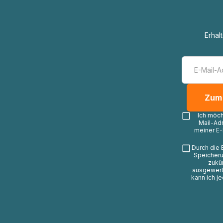
Erhal
Ich möc
Mail-Ad
meiner E-
Durch die 
Speicheru
zukü
ausgewerte
kann ich j