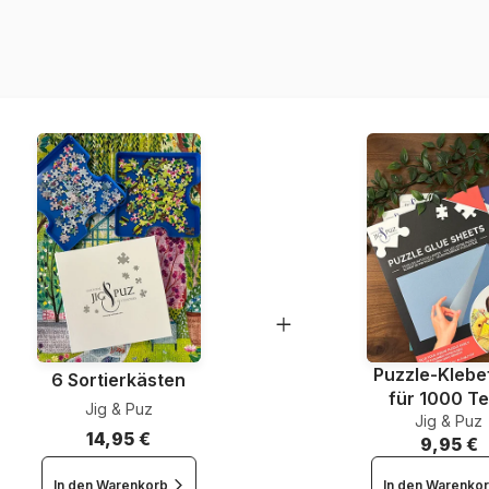
Herkunft
Artikelnummer
EAN
Maße
Puzzle-Klebef
6 Sortierkästen
für 1000 Te
Jig & Puz
Jig & Puz
14,95 €
9,95 €
In den Warenkorb
In den Warenko