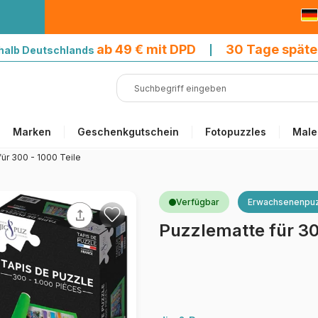
9 € mit DPD
ab 49 € mit DPD
30 Tage späte
halb Deutschlands
|
Marken
Geschenkgutschein
Fotopuzzles
Male
ür 300 - 1000 Teile
Verfügbar
Erwachsenenpuz
Puzzlematte für 30