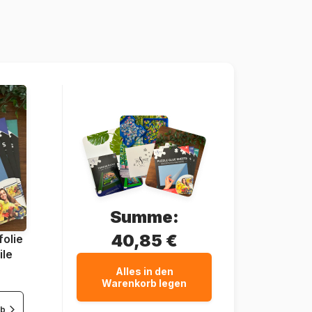
Frankreich
Jig-and-Puz-80002
3663384800023
80 x 61 cm
Summe:
40,85 €
olie
ile
Alles in den
Warenkorb legen
rb