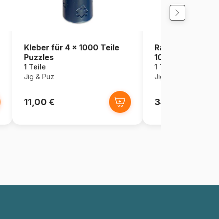
Kleber für 4 x 1000 Teile
Rahmen für Puzz
Puzzles
1000 Teilen
1 Teile
1 Teile
Jig & Puz
Jig & Puz
11,00 €
34,95 €