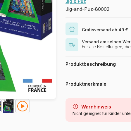
Jig & Puz
Jig-and-Puz-80002
Gratisversand ab 49 €
Versand am selben Wer
Für alle Bestellungen, d
Produktbeschreibung
Tapis de Puzzles - 300 à 1000 p
pour assembler, transporter et r
Produktmerkmale
abîmer. Fabriqué en France par Jig
antidérapante pour un confort op
Marke
aux formats de puzzles les plus co
non contractuelle et peut varier p
Kategorie
Warnhinweis
Nicht geeignet für Kinder unte
Alter