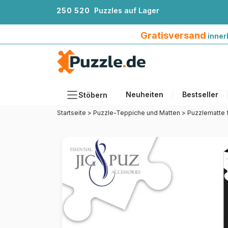
2
5
0
5
2
0
Puzzles auf Lager
Gratisversand innerhalb Deutschlands ab 4
Gratisversand
inner
Neuheiten
Bestseller
Stöbern
Startseite
>
Puzzle-Teppiche und Matten
>
Puzzlematte f
Motiv
Teileanzahl
Format
Alter
Künstlerinnen und Künstler
Zubehör
Holzpuzzles