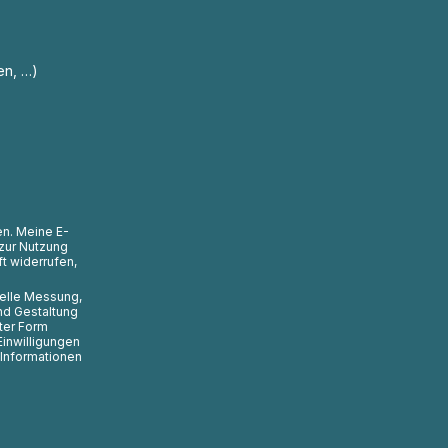
en, …)
en. Meine E-
zur Nutzung
t widerrufen,
uelle Messung,
nd Gestaltung
ter Form
Einwilligungen
 Informationen