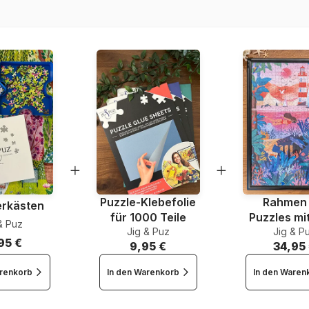
EAN
Teileanzahl
Maße
Puzzle-Klebefolie
Rahmen 
erkästen
für 1000 Teile
Puzzles mi
& Puz
Jig & Puz
Jig & P
Teile
95 €
9,95 €
34,95
arenkorb
In den Warenkorb
In den Waren