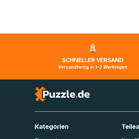
Bei Lieferungen 
Ausnahmefällen
sind und Pakete 
ist in diesen Fä
die Pakete auf 
aktualisiert, so
Zustellorganisat
SCHNELLER VERSAND
Bitte kontaktier
Versandfertig in 1-2 Werktagen
unterwegs ist b
Tage lang nicht
Kategorien
Teile