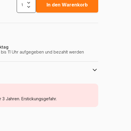
In den Warenkorb
ktag
ie bis 11 Uhr aufgegeben und bezahlt werden
La Loutre
Puzzle - Schiffe und Boote
r 3 Jahren. Erstickungsgefahr.
Puzzle für Erwachsene (500 bis 48000
Teile)
Frankreich
Puzzle-La-Loutre-1466