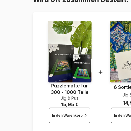
Puzzlematte für
6 Sorti
300 - 1000 Teile
Jig 
Jig & Puz
14,
15,95 €
In den Warenkorb
In den W