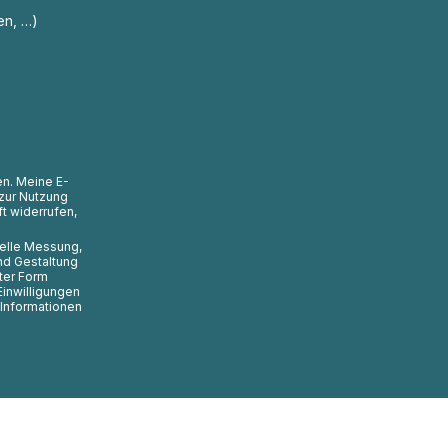
en, …)
en. Meine E-
zur Nutzung
t widerrufen,
uelle Messung,
nd Gestaltung
ter Form
Einwilligungen
 Informationen