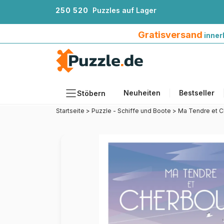
2
5
0
5
2
0
Puzzles auf Lager
Gratisversand innerhalb Deutschlands ab 4
Gratisversand
inner
Neuheiten
Bestseller
Stöbern
Startseite
>
Puzzle - Schiffe und Boote
>
Ma Tendre et
Motiv
Teileanzahl
Format
Alter
Künstlerinnen und Künstler
Zubehör
Holzpuzzles