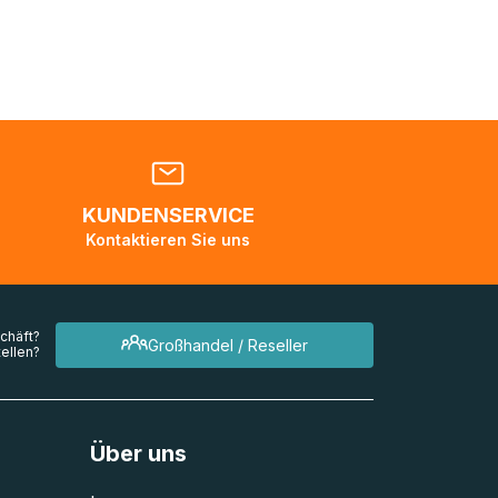
nden
en. Es
 während
eder
KUNDENSERVICE
en
Kontaktieren Sie uns
mehrere
chäft?
Großhandel / Reseller
ellen?
Über uns