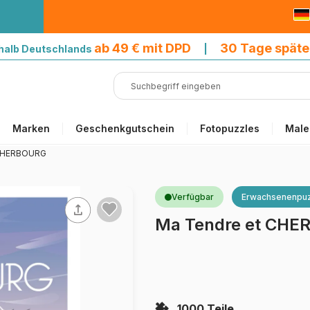
9 € mit DPD
ab 49 € mit DPD
30 Tage späte
halb Deutschlands
|
Marken
Geschenkgutschein
Fotopuzzles
Male
 CHERBOURG
Verfügbar
Erwachsenenpuz
Ma Tendre et CH
1000 Teile