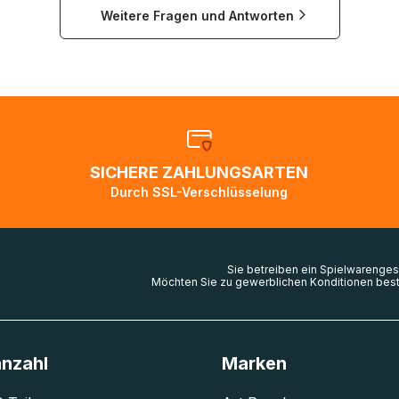
Weitere Fragen und Antworten
nach Kanada, in die USA und nach Australien kann es in
 vorkommen, dass nur auf dem Seeweg Kapazitäten vorha
bis zu zweieinhalb Monate benötigen, um ihr Ziel zu erreich
llen normal, dass die Sendungsverfolgung sich nicht ändert,
dem Weg ins Zielland sind. Die Sendungsverfolgung wird wi
bald die Pakete im Zielland ankommen und von der dortigen
ion weiter bearbeitet werden.
SICHERE ZAHLUNGSARTEN
en Sie den
Kundenservice
falls Ihr Paket länger als angegeb
Durch SSL-Verschlüsselung
zw. Pakete mit Lieferadressen in Deutschland oder Europa 
 gescannt wurden.
Sie betreiben ein Spielwarenges
Möchten Sie zu gewerblichen Konditionen best
anzahl
Marken