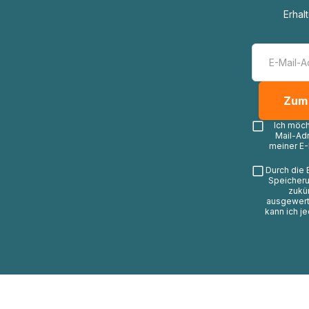
Erhal
Ich möc
Mail-Ad
meiner E-
Durch die 
Speicheru
zukü
ausgewerte
kann ich j