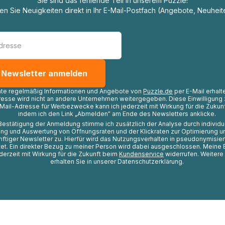
Sie sind das fehlende Teil in unserem Puzzle!
ten Sie Neuigkeiten direkt in Ihr E-Mail-Postfach (Angebote, Neuheit
hte regelmäßig Informationen und Angebote von
Puzzle.de
per E-Mail erhalt
resse wird nicht an andere Unternehmen weitergegeben. Diese Einwilligung 
Mail-Adresse für Werbezwecke kann ich jederzeit mit Wirkung für die Zukunf
indem ich den Link „Abmelden" am Ende des Newsletters anklicke.
Bestätigung der Anmeldung stimme ich zusätzlich der Analyse durch individ
ng und Auswertung von Öffnungsraten und der Klickraten zur Optimierung u
nftiger Newsletter zu. Hierfür wird das Nutzungsverhalten in pseudonymisier
t. Ein direkter Bezug zu meiner Person wird dabei ausgeschlossen. Meine 
ederzeit mit Wirkung für die Zukunft beim
Kundenservice
widerrufen. Weitere
erhalten Sie in unserer Datenschutzerklärung.