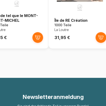
 de tel que le MONT-
NT-MICHEL
Île de RE Création
Teile
1000 Teile
utre
La Loutre
95 €
31,95 €
Newsletteranmeldung