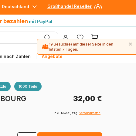
Großhandel Reseller
Deutschland
30 Tage später bezahlen
mit Paypal
r bezahlen
mit PayPal
×
19 Besuch(e) auf dieser Seite in den
letzten 7 Tagen.
n nach Zahlen
Angebote
zle
1000 Teile
ERBOURG
32,00 €
inkl. MwSt., zzgl
Versandkosten