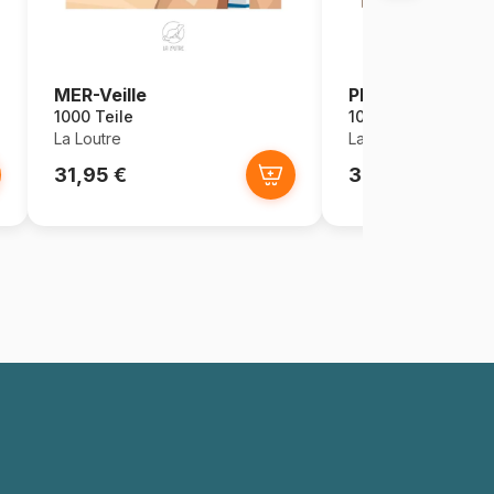
MER-Veille
Plus DE BEURRE 
1000 Teile
1000 Teile
La Loutre
La Loutre
31,95 €
32,00 €