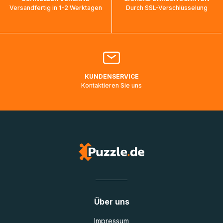
ankommen und von der dortigen Zustellorganisation weiter
Versandfertig in 1-2 Werktagen
Durch SSL-Verschlüsselung
bearbeitet werden.
Bitte kontaktieren Sie den
Kundenservice
falls Ihr Paket
länger als angegeben unterwegs ist bzw. Pakete mit
Lieferadressen in Deutschland oder Europa mehrere Tage
lang nicht gescannt wurden.
KUNDENSERVICE
Kontaktieren Sie uns
Über uns
Impressum