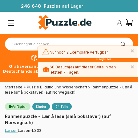
2
4
6
6
4
8
Puzzles auf Lager
×
Nur noch 2 Exemplare verfügbar.
×
Gratisversand innerhalb
30 Tage später bezahlen
60 Besuch(e) auf dieser Seite in den
Deutschlands ab 49 € mit DPD
mit Paypal
letzten 7 Tagen.
Startseite
>
Puzzle Bildung und Wissenschaft
>
Rahmenpuzzle - Lær å
lese (små bokstaver) (auf Norwegisch)
Verfügbar
Kinder
24 Teile
Rahmenpuzzle - Lær å lese (små bokstaver) (auf
Norwegisch)
Larsen-LS32
Larsen