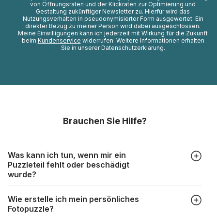
von Öffnungsraten und der Klickraten zur Optimierung und
Gestaltung zukünftiger Newsletter zu. Hierfür wird das
Nutzungsverhalten in pseudonymisierter Form ausgewertet. Ein
direkter Bezug zu meiner Person wird dabei ausgeschlossen.
Meine Einwilligungen kann ich jederzeit mit Wirkung für die Zukunft
beim
Kundenservice
widerrufen. Weitere Informationen erhalten
Sie in unserer Datenschutzerklärung.
Brauchen Sie Hilfe?
Was kann ich tun, wenn mir ein
Puzzleteil fehlt oder beschädigt
wurde?
Alle Hersteller produzieren ihre Puzzles mit größter Sorgfalt,
Wie erstelle ich mein persönliches
aber trotzdem kann es vorkommen, dass Teile beschädigt
Fotopuzzle?
werden oder verloren gehen. Mit solchen Fällen gehen