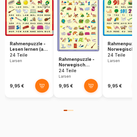
Rahmenpuzzle -
Rahmenpuzzl
Lesen lernen (auf
Norwegisch
Norwegisch)
lesen lernen 
24 Teile
24 Teile
Rahmenpuzzle -
Larsen
Larsen
Norwegisch
lesen lernen 1
24 Teile
Larsen
9,95 €
9,95 €
9,95 €