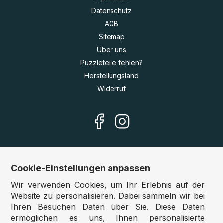
Datenschutz
AGB
Sitemap
Über uns
Puzzleteile fehlen?
Herstellungsland
Widerruf
Cookie-Einstellungen anpassen
Unsere Shops
Wir verwenden Cookies, um Ihr Erlebnis auf der
Deutschland:
www.puzzle.de
Website zu personalisieren. Dabei sammeln wir bei
Ihren Besuchen Daten über Sie. Diese Daten
Österreich:
www.puzzle.at
ermöglichen es uns, Ihnen personalisierte
Belgien:
www.puzzle.be