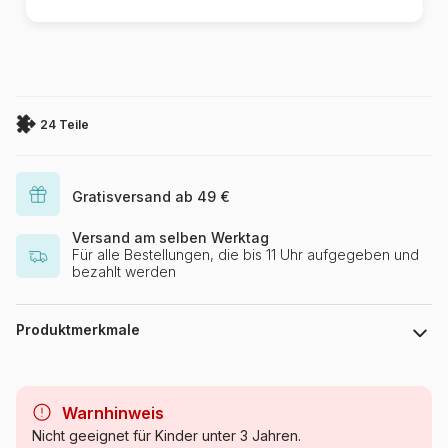
24 Teile
Gratisversand ab 49 €
Versand am selben Werktag
Für alle Bestellungen, die bis 11 Uhr aufgegeben und
bezahlt werden
Produktmerkmale
Marke
Larsen
Warnhinweis
Kategorie
Puzzle Bildung und
Nicht geeignet für Kinder unter 3 Jahren.