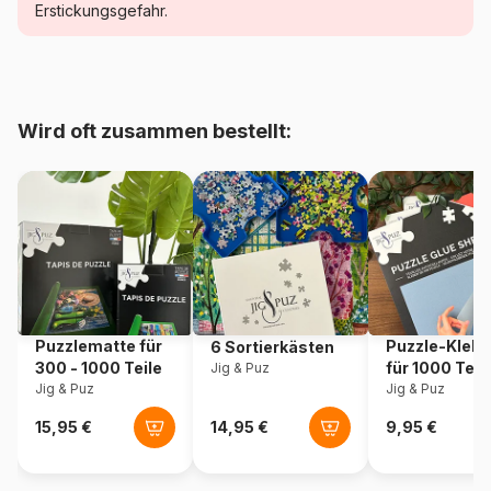
Wissenschaft
Erstickungsgefahr.
Alter
ab 4 Jahre (21 bis 30 Teile)
Herkunft
Norwegen
Wird oft zusammen bestellt:
Artikelnummer
Larsen-LS32
EAN
7023850236323
Teileanzahl
24 Teile
Maße
37 x 29 cm
Puzzlematte für
Puzzle-Klebe
6 Sortierkästen
300 - 1000 Teile
für 1000 Teil
Jig & Puz
Jig & Puz
Jig & Puz