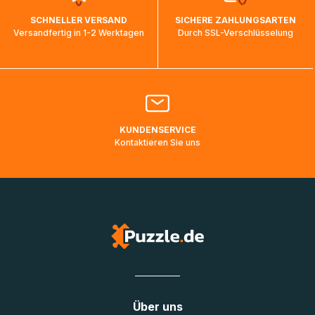
wird wieder aktualisiert, sobald die Pakete im Zielland
SCHNELLER VERSAND
SICHERE ZAHLUNGSARTEN
ankommen und von der dortigen Zustellorganisation weiter
Versandfertig in 1-2 Werktagen
Durch SSL-Verschlüsselung
bearbeitet werden.
Bitte kontaktieren Sie den
Kundenservice
falls Ihr Paket
länger als angegeben unterwegs ist bzw. Pakete mit
Lieferadressen in Deutschland oder Europa mehrere Tage
lang nicht gescannt wurden.
KUNDENSERVICE
Kontaktieren Sie uns
Über uns