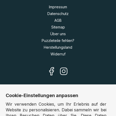
Impressum
Datenschutz
AGB
Sitemap
Über uns
Puzzleteile fehlen?
Herstellungsland
Widerruf
Cookie-Einstellungen anpassen
Unsere Shops
Wir verwenden Cookies, um Ihr Erlebnis auf der
Deutschland:
www.puzzle.de
Website zu personalisieren. Dabei sammeln wir bei
Ihren Besuchen Daten über Sie. Diese Daten
Österreich:
www.puzzle.at