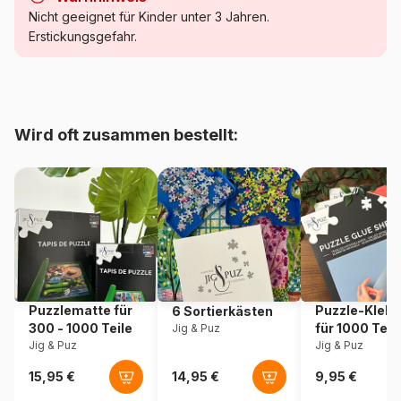
Kategorie
Puzzle - Kunst
Nicht geeignet für Kinder unter 3 Jahren.
Erstickungsgefahr.
Alter
Puzzle für Erwachsene (500
bis 48000 Teile)
Herkunft
Türkei
Wird oft zusammen bestellt:
Artikelnummer
Magnolia-8601
EAN
8699375068566
Teileanzahl
1023 Teile
Maße
60 x 60 cm
Puzzlematte für
Puzzle-Klebe
6 Sortierkästen
300 - 1000 Teile
für 1000 Teil
Jig & Puz
Jig & Puz
Jig & Puz