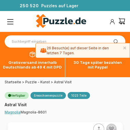
2
5
0
5
2
0
Puzzles auf Lager
×
26 Besuch(e) auf dieser Seite in den
letzten 7 Tagen.
Gratisversand innerhalb
30 Tage später bezahlen
Deutschlands ab 49 € mit DPD
mit Paypal
Startseite
>
Puzzle - Kunst
>
Astral Visit
Verfügbar
Erwachsenenpuzzle
1023 Teile
Astral Visit
Magnolia-8601
Magnolia