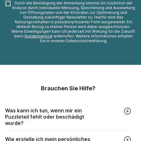
Durch die Bestätigung der Anmeldung stimme ich zusätzlich der
Analyse durch individuelle Messung, Speicherung und Auswertung
von Öffnungsraten und der Klickraten zur Optimierung und
Gestaltung zukünftiger Newsletter zu. Hierfür wird das
Nutzungsverhalten in pseudonymisierter Form ausgewertet. Ein
direkter Bezug zu meiner Person wird dabei ausgeschlossen.
Meine Einwilligungen kann ich jederzeit mit Wirkung für die Zukunft
beim
Kundenservice
widerrufen. Weitere Informationen erhalten
Sie in unserer Datenschutzerklärung.
Brauchen Sie Hilfe?
Was kann ich tun, wenn mir ein
Puzzleteil fehlt oder beschädigt
wurde?
Alle Hersteller produzieren ihre Puzzles mit größter Sorgfalt,
Wie erstelle ich mein persönliches
aber trotzdem kann es vorkommen, dass Teile beschädigt