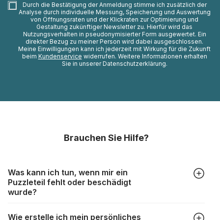
Durch die Bestätigung der Anmeldung stimme ich zusätzlich der
Analyse durch individuelle Messung, Speicherung und Auswertung
von Öffnungsraten und der Klickraten zur Optimierung und
Gestaltung zukünftiger Newsletter zu. Hierfür wird das
Nutzungsverhalten in pseudonymisierter Form ausgewertet. Ein
direkter Bezug zu meiner Person wird dabei ausgeschlossen.
Meine Einwilligungen kann ich jederzeit mit Wirkung für die Zukunft
beim
Kundenservice
widerrufen. Weitere Informationen erhalten
Sie in unserer Datenschutzerklärung.
Brauchen Sie Hilfe?
Was kann ich tun, wenn mir ein
Puzzleteil fehlt oder beschädigt
wurde?
Alle Hersteller produzieren ihre Puzzles mit größter Sorgfalt,
Wie erstelle ich mein persönliches
aber trotzdem kann es vorkommen, dass Teile beschädigt