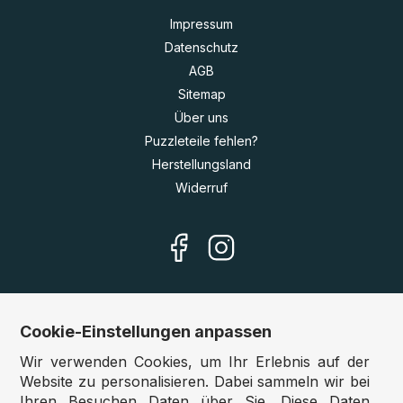
Impressum
Datenschutz
AGB
Sitemap
Über uns
Puzzleteile fehlen?
Herstellungsland
Widerruf
Cookie-Einstellungen anpassen
Unsere Shops
Wir verwenden Cookies, um Ihr Erlebnis auf der
Deutschland:
www.puzzle.de
Website zu personalisieren. Dabei sammeln wir bei
Ihren Besuchen Daten über Sie. Diese Daten
Österreich:
www.puzzle.at