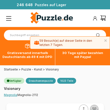
2
4
6
6
4
8
Puzzles auf Lager
×
59 Besuch(e) auf dieser Seite in den
letzten 7 Tagen.
Gratisversand innerhalb
30 Tage später bezahlen
Deutschlands ab 49 € mit DPD
mit Paypal
Startseite
>
Puzzle - Kunst
>
Visionary
Verfügbar
Erwachsenenpuzzle
1023 Teile
Visionary
Magnolia-2112
Magnolia