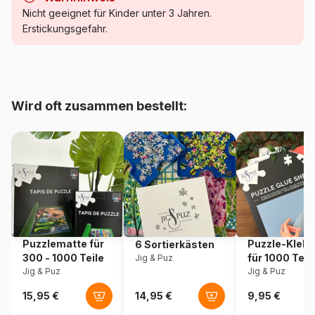
Kategorie
Puzzle - Kunst
Nicht geeignet für Kinder unter 3 Jahren.
Erstickungsgefahr.
Alter
Puzzle für Erwachsene (500
bis 48000 Teile)
Herkunft
Türkei
Wird oft zusammen bestellt:
Artikelnummer
Magnolia-2112
EAN
8699375068542
Teileanzahl
1023 Teile
Maße
60 x 60 cm
Puzzlematte für
Puzzle-Klebe
6 Sortierkästen
300 - 1000 Teile
für 1000 Teil
Jig & Puz
Jig & Puz
Jig & Puz