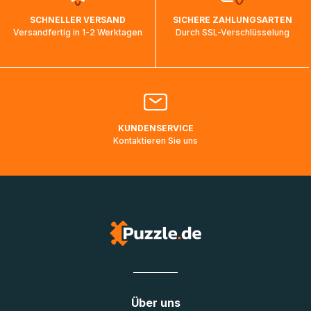
wird wieder aktualisiert, sobald die Pakete im Zielland
SCHNELLER VERSAND
SICHERE ZAHLUNGSARTEN
ankommen und von der dortigen Zustellorganisation weiter
Versandfertig in 1-2 Werktagen
Durch SSL-Verschlüsselung
bearbeitet werden.
Bitte kontaktieren Sie den
Kundenservice
falls Ihr Paket
länger als angegeben unterwegs ist bzw. Pakete mit
Lieferadressen in Deutschland oder Europa mehrere Tage
lang nicht gescannt wurden.
KUNDENSERVICE
Kontaktieren Sie uns
Über uns