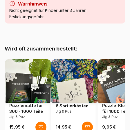
Warnhinweis
Kategorie
Puzzle Städte und Dörfer
Nicht geeignet für Kinder unter 3 Jahren.
Erstickungsgefahr.
Alter
Puzzle für Erwachsene (500
bis 48000 Teile)
Herkunft
China
Wird oft zusammen bestellt:
Artikelnummer
Master-Pieces-71824
EAN
705988718243
Teileanzahl
1000 Teile
Maße
48 x 67 cm
Puzzlematte für
Puzzle-Klebe
6 Sortierkästen
300 - 1000 Teile
für 1000 Teil
Jig & Puz
Jig & Puz
Jig & Puz