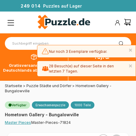
2
4
9
0
1
4
Puzzles auf Lager
×
Nur noch 3 Exemplare verfügbar.
×
Gratisversand innerhalb
30 Tage später bezahlen
28 Besuch(e) auf dieser Seite in den
Deutschlands ab 49 € mit DPD
mit Paypal
letzten 7 Tagen.
Startseite
>
Puzzle Städte und Dörfer
>
Hometown Gallery -
Bungalowville
Verfügbar
Erwachsenenpuzzle
1000 Teile
Hometown Gallery - Bungalowville
Master-Pieces-71824
Master Pieces