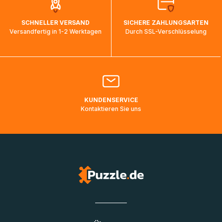
auf dem Weg ins Zielland sind. Die Sendungsverfolgung
wird wieder aktualisiert, sobald die Pakete im Zielland
SCHNELLER VERSAND
SICHERE ZAHLUNGSARTEN
ankommen und von der dortigen Zustellorganisation weiter
Versandfertig in 1-2 Werktagen
Durch SSL-Verschlüsselung
bearbeitet werden.
Bitte kontaktieren Sie den
Kundenservice
falls Ihr Paket
länger als angegeben unterwegs ist bzw. Pakete mit
Lieferadressen in Deutschland oder Europa mehrere Tage
lang nicht gescannt wurden.
KUNDENSERVICE
Kontaktieren Sie uns