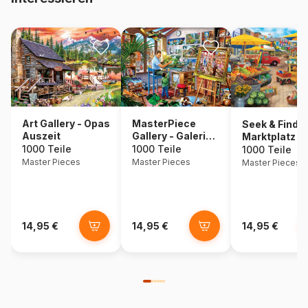
Art Gallery - Opas
MasterPiece
Seek & Find -
Auszeit
Gallery - Galerie
Marktplatz
auf dem Platz
1000 Teile
1000 Teile
1000 Teile
Master Pieces
Master Pieces
Master Pieces
14,95 €
14,95 €
14,95 €