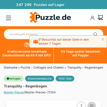
2
4
7
2
9
5
Puzzles auf Lager
×
51 Besuch(e) auf dieser Seite in den
letzten 7 Tagen.
Gratisversand innerhalb
30 Tage später bezahlen
Deutschlands ab 49 € mit DPD
mit Paypal
Startseite
>
Puzzle - Cottages und Chalets
>
Tranquility - Regenbogen
Verfügbar
Erwachsenenpuzzle
1000 Teile
Tranquility - Regenbogen
Master-Pieces-72104
Master Pieces