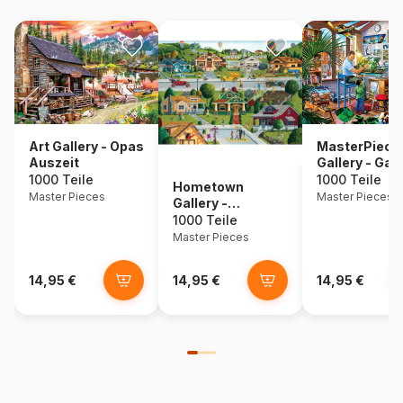
Art Gallery - Opas
MasterPiece
Auszeit
Gallery - Gale
auf dem Plat
1000 Teile
1000 Teile
Hometown
Master Pieces
Master Pieces
Gallery -
Bungalowville
1000 Teile
Master Pieces
14,95 €
14,95 €
14,95 €