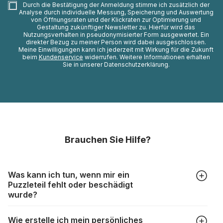
Durch die Bestätigung der Anmeldung stimme ich zusätzlich der
Analyse durch individuelle Messung, Speicherung und Auswertung
von Öffnungsraten und der Klickraten zur Optimierung und
Gestaltung zukünftiger Newsletter zu. Hierfür wird das
Nutzungsverhalten in pseudonymisierter Form ausgewertet. Ein
direkter Bezug zu meiner Person wird dabei ausgeschlossen.
Meine Einwilligungen kann ich jederzeit mit Wirkung für die Zukunft
beim
Kundenservice
widerrufen. Weitere Informationen erhalten
Sie in unserer Datenschutzerklärung.
Brauchen Sie Hilfe?
Was kann ich tun, wenn mir ein
Puzzleteil fehlt oder beschädigt
wurde?
Alle Hersteller produzieren ihre Puzzles mit größter Sorgfalt,
Wie erstelle ich mein persönliches
aber trotzdem kann es vorkommen, dass Teile beschädigt