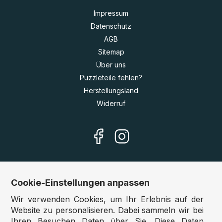
Impressum
Datenschutz
AGB
Sitemap
Über uns
Puzzleteile fehlen?
Herstellungsland
Widerruf
Cookie-Einstellungen anpassen
Unsere Shops
Wir verwenden Cookies, um Ihr Erlebnis auf der
Deutschland:
www.puzzle.de
Website zu personalisieren. Dabei sammeln wir bei
Ihren Besuchen Daten über Sie. Diese Daten
Österreich:
www.puzzle.at