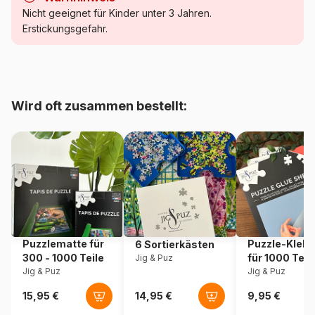
Kategorie
Puzzle - Cottages und Chalets
Nicht geeignet für Kinder unter 3 Jahren.
Erstickungsgefahr.
Alter
Puzzle für Erwachsene (500
bis 48000 Teile)
Herkunft
China
Wird oft zusammen bestellt:
Artikelnummer
Master-Pieces-72104
EAN
705988721045
Teileanzahl
1000 Teile
Maße
48 x 67 cm
Puzzlematte für
Puzzle-Klebe
6 Sortierkästen
300 - 1000 Teile
für 1000 Teil
Jig & Puz
Jig & Puz
Jig & Puz