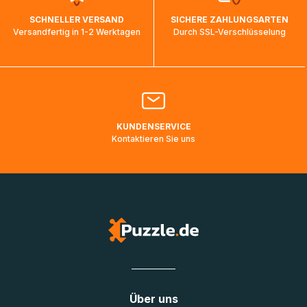
wird wieder aktualisiert, sobald die Pakete im Zielland
SCHNELLER VERSAND
SICHERE ZAHLUNGSARTEN
ankommen und von der dortigen Zustellorganisation weiter
Versandfertig in 1-2 Werktagen
Durch SSL-Verschlüsselung
bearbeitet werden.
Bitte kontaktieren Sie den
Kundenservice
falls Ihr Paket
länger als angegeben unterwegs ist bzw. Pakete mit
Lieferadressen in Deutschland oder Europa mehrere Tage
lang nicht gescannt wurden.
KUNDENSERVICE
Kontaktieren Sie uns
Über uns