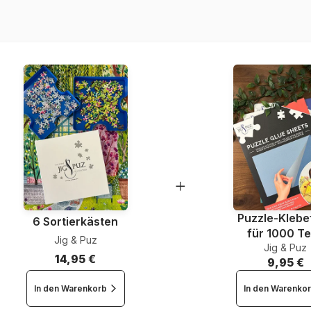
EAN
Teileanzahl
Maße
Puzzle-Klebef
6 Sortierkästen
für 1000 Te
Jig & Puz
Jig & Puz
14,95 €
9,95 €
In den Warenkorb
In den Warenko