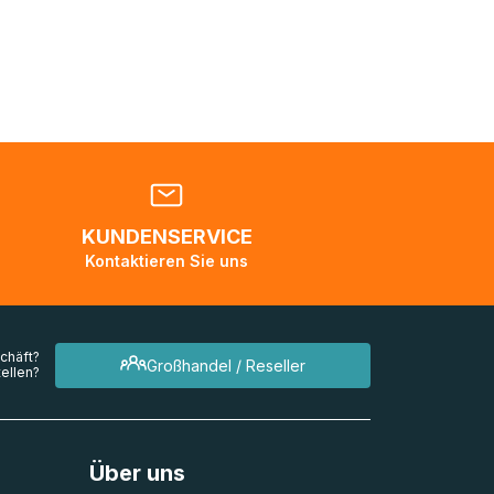
nden
en. Es
 während
eder
KUNDENSERVICE
en
Kontaktieren Sie uns
mehrere
chäft?
Großhandel / Reseller
ellen?
Über uns