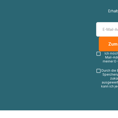
Erhal
Ich möc
Mail-Ad
meiner E-
Durch die 
Speicheru
zukü
ausgewerte
kann ich j