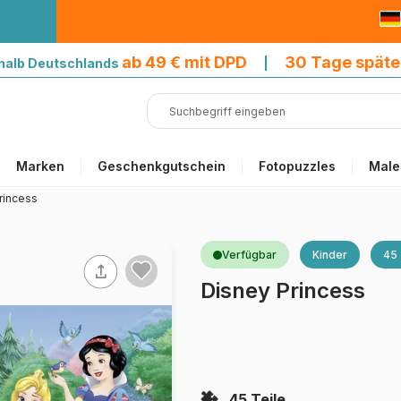
9 € mit DPD
ab 49 € mit DPD
30 Tage späte
halb Deutschlands
|
Marken
Geschenkgutschein
Fotopuzzles
Male
rincess
Verfügbar
Kinder
45 
Disney Princess
45 Teile