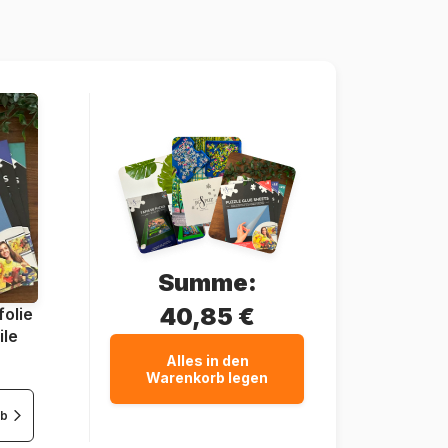
4005556865376
45 Teile
36 x 26 cm
Summe:
40,85 €
olie
ile
Alles in den
Warenkorb legen
rb