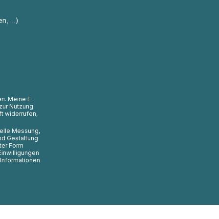
en, …)
en. Meine E-
zur Nutzung
t widerrufen,
uelle Messung,
nd Gestaltung
ter Form
Einwilligungen
 Informationen