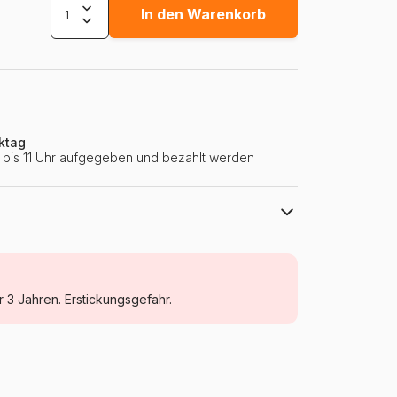
In den Warenkorb
ktag
ie bis 11 Uhr aufgegeben und bezahlt werden
Nathan
Puzzle Prinzen und Prinzessinnen
r 3 Jahren. Erstickungsgefahr.
ab 5 Jahre (31 bis 49 Teile)
Deutschland
Nathan-86537