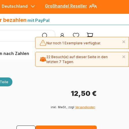
Großhandel Reseller
Deutschland
30 Tage später bezahlen
mit Paypal
r bezahlen
mit PayPal
×
Nur noch 1 Exemplare verfügbar.
n nach Zahlen
Angebote
×
22 Besuch(e) auf dieser Seite in den
letzten 7 Tagen.
Teile
12,50 €
inkl. MwSt., zzgl
Versandkosten