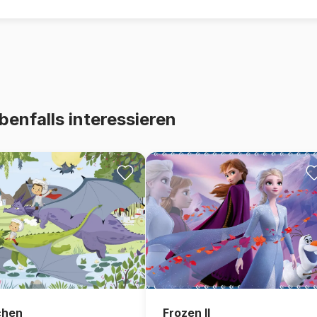
benfalls interessieren
chen
Frozen II