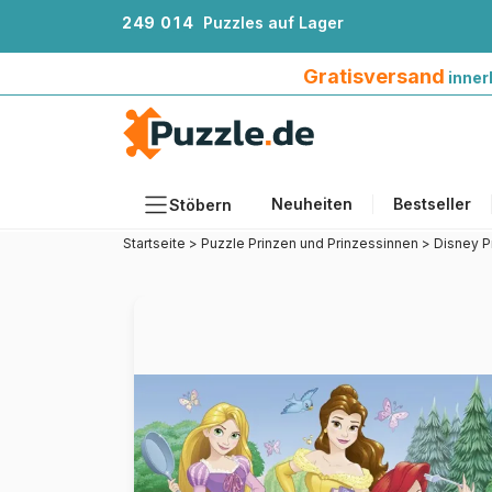
2
4
9
0
1
4
Puzzles auf Lager
Gratisversand innerhalb Deutschlands ab 4
Gratisversand
inner
Neuheiten
Bestseller
Stöbern
Startseite
>
Puzzle Prinzen und Prinzessinnen
>
Disney P
Motiv
Teileanzahl
Format
Alter
Künstlerinnen und Künstler
Zubehör
Holzpuzzles