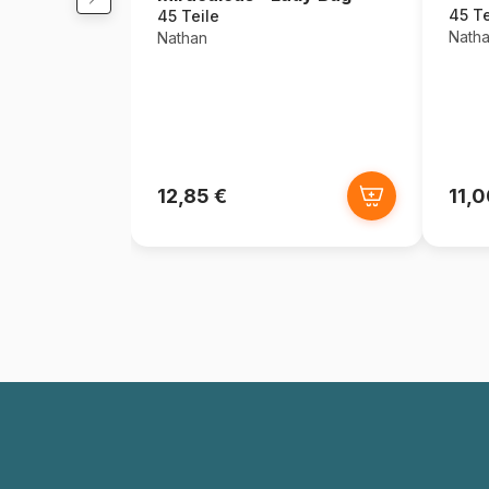
45 Te
45 Teile
Nath
Nathan
12,85 €
11,0