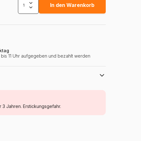
In den Warenkorb
ktag
ie bis 11 Uhr aufgegeben und bezahlt werden
Nathan
Puzzle PKW, LKW und Motorräder
r 3 Jahren. Erstickungsgefahr.
ab 3 Jahre (11 bis 20 Teile)
Tschechien
Nathan-86172