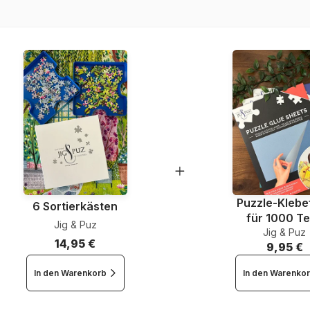
EAN
Teileanzahl
Maße
Puzzle-Klebef
6 Sortierkästen
für 1000 Te
Jig & Puz
Jig & Puz
14,95 €
9,95 €
In den Warenkorb
In den Warenko