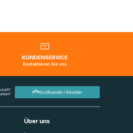
nden
en. Es
 während
eder
KUNDENSERVICE
en
Kontaktieren Sie uns
mehrere
chäft?
Großhandel / Reseller
ellen?
Über uns