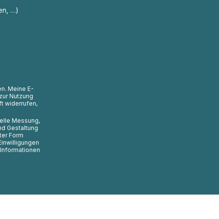
en, …)
en. Meine E-
zur Nutzung
t widerrufen,
uelle Messung,
nd Gestaltung
ter Form
Einwilligungen
 Informationen