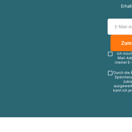
Erhal
Ich möc
Mail-Ad
meiner E-
Durch die 
Speicheru
zukü
ausgewerte
kann ich j