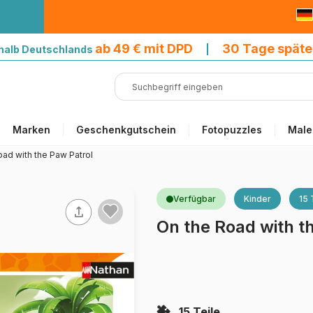
9 € mit DPD
ab 49 € mit DPD
30 Tage späte
halb Deutschlands
|
Marken
Geschenkgutschein
Fotopuzzles
Male
oad with the Paw Patrol
Verfügbar
Kinder
15 
On the Road with t
15 Teile