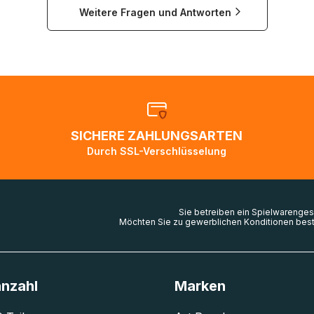
Weitere Fragen und Antworten
nach Kanada, in die USA und nach Australien kann es in
 vorkommen, dass nur auf dem Seeweg Kapazitäten vorha
bis zu zweieinhalb Monate benötigen, um ihr Ziel zu erreich
llen normal, dass die Sendungsverfolgung sich nicht ändert,
dem Weg ins Zielland sind. Die Sendungsverfolgung wird wi
bald die Pakete im Zielland ankommen und von der dortigen
ion weiter bearbeitet werden.
SICHERE ZAHLUNGSARTEN
en Sie den
Kundenservice
falls Ihr Paket länger als angegeb
Durch SSL-Verschlüsselung
zw. Pakete mit Lieferadressen in Deutschland oder Europa 
 gescannt wurden.
Sie betreiben ein Spielwarenges
Möchten Sie zu gewerblichen Konditionen best
anzahl
Marken