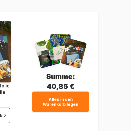
4005556861729
15 Teile
25 x 15 cm
Summe:
40,85 €
olie
ile
Alles in den
Warenkorb legen
rb