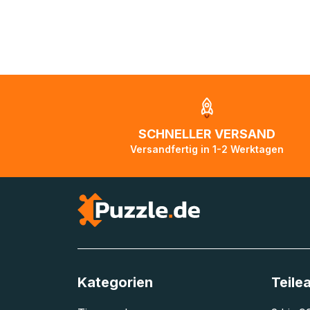
Bei Lieferungen 
Ausnahmefällen
sind und Pakete 
ist in diesen Fä
die Pakete auf 
aktualisiert, so
Zustellorganisat
SCHNELLER VERSAND
Bitte kontaktier
Versandfertig in 1-2 Werktagen
unterwegs ist b
Tage lang nicht
Kategorien
Teile