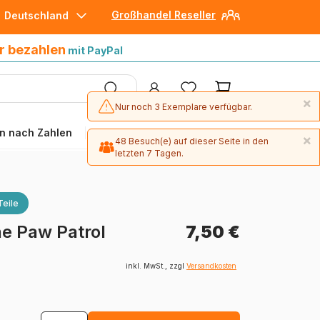
Großhandel Reseller
Deutschland
30 Tage später bezahlen
mit Paypal
r bezahlen
mit PayPal
×
Nur noch 3 Exemplare verfügbar.
n nach Zahlen
Angebote
×
48 Besuch(e) auf dieser Seite in den
letzten 7 Tagen.
Teile
he Paw Patrol
7,50 €
inkl. MwSt., zzgl
Versandkosten