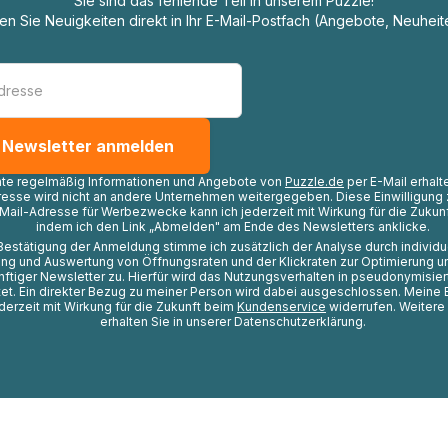
Sie sind das fehlende Teil in unserem Puzzle!
ten Sie Neuigkeiten direkt in Ihr E-Mail-Postfach (Angebote, Neuheit
hte regelmäßig Informationen und Angebote von
Puzzle.de
per E-Mail erhalt
resse wird nicht an andere Unternehmen weitergegeben. Diese Einwilligung 
Mail-Adresse für Werbezwecke kann ich jederzeit mit Wirkung für die Zukunf
indem ich den Link „Abmelden" am Ende des Newsletters anklicke.
Bestätigung der Anmeldung stimme ich zusätzlich der Analyse durch individ
ng und Auswertung von Öffnungsraten und der Klickraten zur Optimierung u
nftiger Newsletter zu. Hierfür wird das Nutzungsverhalten in pseudonymisier
t. Ein direkter Bezug zu meiner Person wird dabei ausgeschlossen. Meine 
ederzeit mit Wirkung für die Zukunft beim
Kundenservice
widerrufen. Weitere
erhalten Sie in unserer Datenschutzerklärung.