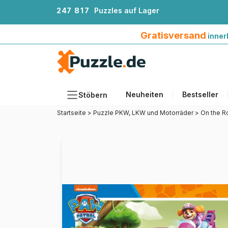
2
4
7
8
1
7
Puzzles auf Lager
Gratisversand innerhalb Deutschlands ab 4
Gratisversand
inner
Neuheiten
Bestseller
Stöbern
Startseite
>
Puzzle PKW, LKW und Motorräder
>
On the R
Motiv
Teileanzahl
Format
Alter
Künstlerinnen und Künstler
Zubehör
Holzpuzzles