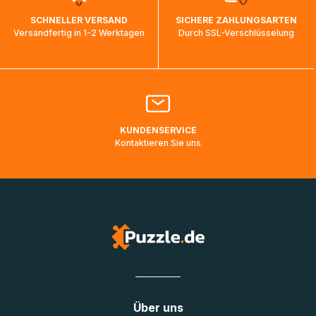
wird wieder aktualisiert, sobald die Pakete im Zielland
SCHNELLER VERSAND
SICHERE ZAHLUNGSARTEN
ankommen und von der dortigen Zustellorganisation weiter
Versandfertig in 1-2 Werktagen
Durch SSL-Verschlüsselung
bearbeitet werden.
Bitte kontaktieren Sie den
Kundenservice
falls Ihr Paket
länger als angegeben unterwegs ist bzw. Pakete mit
Lieferadressen in Deutschland oder Europa mehrere Tage
lang nicht gescannt wurden.
KUNDENSERVICE
Kontaktieren Sie uns
Über uns