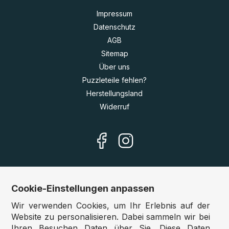
Impressum
Datenschutz
AGB
Sitemap
Über uns
Puzzleteile fehlen?
Herstellungsland
Widerruf
Cookie-Einstellungen anpassen
Unsere Shops
Wir verwenden Cookies, um Ihr Erlebnis auf der
Deutschland:
www.puzzle.de
Website zu personalisieren. Dabei sammeln wir bei
Ihren Besuchen Daten über Sie. Diese Daten
Österreich:
www.puzzle.at