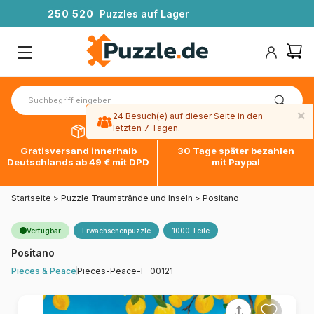
2
5
0
5
2
0
Puzzles auf Lager
×
24 Besuch(e) auf dieser Seite in den
letzten 7 Tagen.
Gratisversand innerhalb
30 Tage später bezahlen
Deutschlands ab 49 € mit DPD
mit Paypal
Startseite
>
Puzzle Traumstrände und Inseln
>
Positano
Verfügbar
Erwachsenenpuzzle
1000 Teile
Positano
Pieces-Peace-F-00121
Pieces & Peace