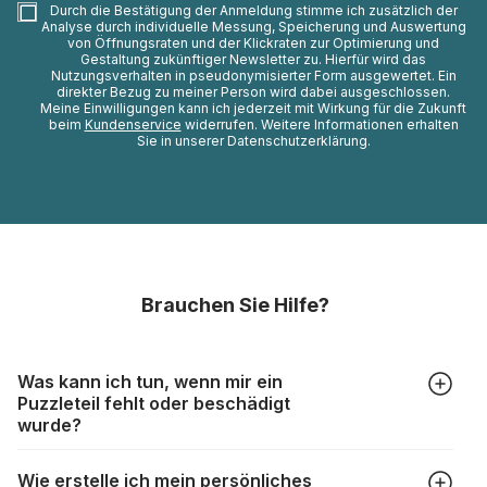
Durch die Bestätigung der Anmeldung stimme ich zusätzlich der
Analyse durch individuelle Messung, Speicherung und Auswertung
von Öffnungsraten und der Klickraten zur Optimierung und
Gestaltung zukünftiger Newsletter zu. Hierfür wird das
Nutzungsverhalten in pseudonymisierter Form ausgewertet. Ein
direkter Bezug zu meiner Person wird dabei ausgeschlossen.
Meine Einwilligungen kann ich jederzeit mit Wirkung für die Zukunft
beim
Kundenservice
widerrufen. Weitere Informationen erhalten
Sie in unserer Datenschutzerklärung.
Brauchen Sie Hilfe?
Was kann ich tun, wenn mir ein
Puzzleteil fehlt oder beschädigt
wurde?
Alle Hersteller produzieren ihre Puzzles mit größter Sorgfalt,
Wie erstelle ich mein persönliches
aber trotzdem kann es vorkommen, dass Teile beschädigt