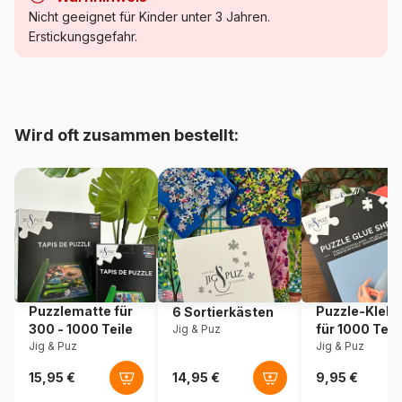
Kategorie
Puzzle Traumstrände und
Nicht geeignet für Kinder unter 3 Jahren.
Inseln
Erstickungsgefahr.
Alter
Puzzle für Erwachsene (500
bis 48000 Teile)
Wird oft zusammen bestellt:
Herkunft
Frankreich
Artikelnummer
Pieces-Peace-F-00121
EAN
3667232001211
Teileanzahl
1000 Teile
Puzzlematte für
Puzzle-Klebe
6 Sortierkästen
Maße
69 x 48 cm
300 - 1000 Teile
für 1000 Teil
Jig & Puz
Jig & Puz
Jig & Puz