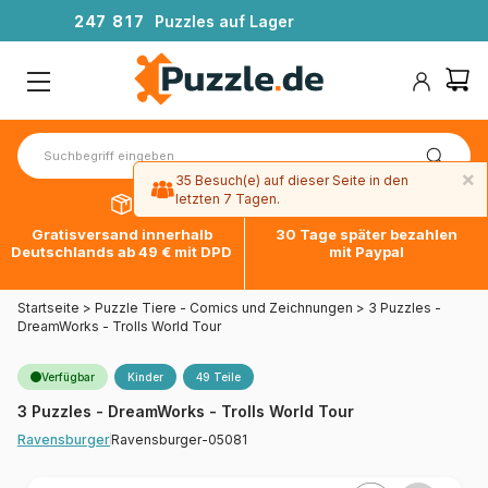
2
4
7
8
1
7
Puzzles auf Lager
×
35 Besuch(e) auf dieser Seite in den
letzten 7 Tagen.
Gratisversand innerhalb
30 Tage später bezahlen
Deutschlands ab 49 € mit DPD
mit Paypal
Startseite
>
Puzzle Tiere - Comics und Zeichnungen
>
3 Puzzles -
DreamWorks - Trolls World Tour
Verfügbar
Kinder
49 Teile
3 Puzzles - DreamWorks - Trolls World Tour
Ravensburger-05081
Ravensburger