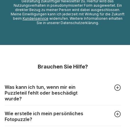
Gestaltung zukünftiger Newsletter zu. Hierfür wird das
Nutzungsverhalten in pseudonymisierter Form ausgewertet. Ein
direkter Bezug zu meiner Person wird dabei ausgeschlossen.
Meine Einwilligungen kann ich jederzeit mit Wirkung für die Zukunft
beim
Kundenservice
widerrufen. Weitere Informationen erhalten
Sie in unserer Datenschutzerklärung.
Brauchen Sie Hilfe?
Was kann ich tun, wenn mir ein
Puzzleteil fehlt oder beschädigt
wurde?
Alle Hersteller produzieren ihre Puzzles mit größter Sorgfalt,
Wie erstelle ich mein persönliches
aber trotzdem kann es vorkommen, dass Teile beschädigt
Fotopuzzle?
werden oder verloren gehen. Mit solchen Fällen gehen
Puzzlehersteller unterschiedlich um:
Klicken Sie im Menü auf “Fotopuzzle” und wählen Sie die