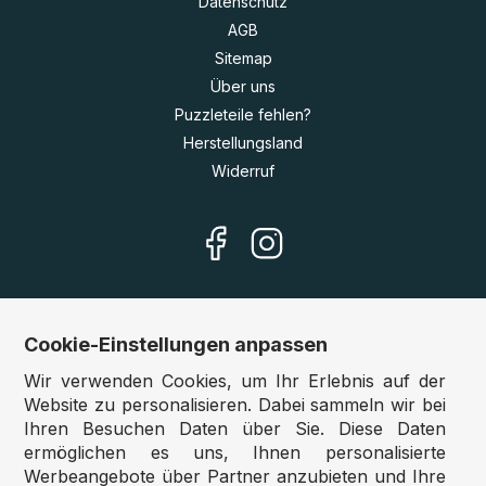
Datenschutz
AGB
Sitemap
Über uns
Puzzleteile fehlen?
Herstellungsland
Widerruf
Cookie-Einstellungen anpassen
Unsere Shops
Wir verwenden Cookies, um Ihr Erlebnis auf der
Deutschland:
www.puzzle.de
Website zu personalisieren. Dabei sammeln wir bei
Ihren Besuchen Daten über Sie. Diese Daten
Österreich:
www.puzzle.at
ermöglichen es uns, Ihnen personalisierte
Belgien:
www.puzzle.be
Werbeangebote über Partner anzubieten und Ihre
Großbritannien:
www.jigsawpuzzle.co.uk