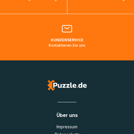
bearbeitet werden.
Bitte kontaktieren Sie den
Kundenservice
falls Ihr Paket
länger als angegeben unterwegs ist bzw. Pakete mit
Lieferadressen in Deutschland oder Europa mehrere Tage
lang nicht gescannt wurden.
KUNDENSERVICE
Kontaktieren Sie uns
Über uns
Impressum