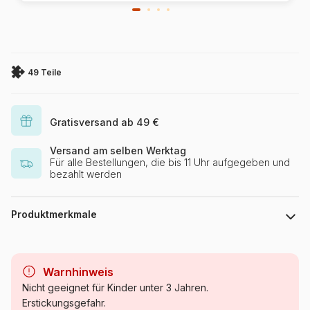
49 Teile
Gratisversand ab 49 €
Versand am selben Werktag
Für alle Bestellungen, die bis 11 Uhr aufgegeben und
bezahlt werden
Produktmerkmale
Marke
Ravensburger
Warnhinweis
Kategorie
Puzzle Tiere - Comics und
Nicht geeignet für Kinder unter 3 Jahren.
Zeichnungen
Erstickungsgefahr.