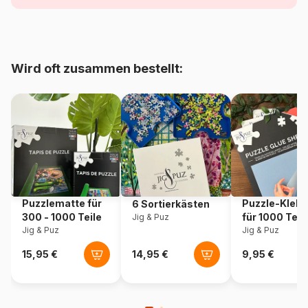
Alter
ab 5 Jahre (31 bis 49 Teile)
Herkunft
Deutschland
Wird oft zusammen bestellt:
Artikelnummer
Ravensburger-05081
EAN
4005556050819
Teileanzahl
49 Teile
Maße
21 x 21 cm
Puzzlematte für
Puzzle-Klebe
6 Sortierkästen
300 - 1000 Teile
für 1000 Teil
Jig & Puz
Jig & Puz
Jig & Puz