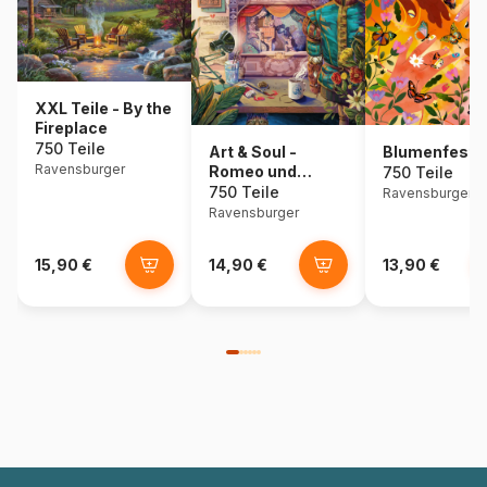
XXL Teile - By the
Fireplace
750 Teile
Art & Soul -
Blumenfest
Ravensburger
Romeo und
750 Teile
Juliette
750 Teile
Ravensburger
Ravensburger
15,90 €
14,90 €
13,90 €