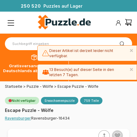
2
5
0
5
2
0
Puzzles auf Lager
×
Dieser Artikel ist derzeit leider nicht
verfügbar.
Gratisversand innerhalb
30 Tage später bezahlen
×
13 Besuch(e) auf dieser Seite in den
Deutschlands ab 49 € mit DPD
mit Paypal
letzten 7 Tagen.
Startseite
>
Puzzle - Wölfe
>
Escape Puzzle - Wölfe
Nicht verfügbar
Erwachsenenpuzzle
759 Teile
Escape Puzzle - Wölfe
Ravensburger-16434
Ravensburger