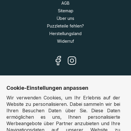
AGB
Sitemap
Über uns
Puzzleteile fehlen?
Herstellungsland
Widerruf
Cookie-Einstellungen anpassen
Unsere Shops
Wir verwenden Cookies, um Ihr Erlebnis auf der
Deutschland:
www.puzzle.de
Website zu personalisieren. Dabei sammeln wir bei
Ihren Besuchen Daten über Sie. Diese Daten
Österreich:
www.puzzle.at
ermöglichen es uns, Ihnen personalisierte
Belgien:
www.puzzle.be
Werbeangebote über Partner anzubieten und Ihre
Großbritannien:
www.jigsawpuzzle.co.uk
Navigationsdaten auf unserer Website zu