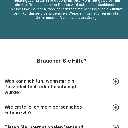
Nutzungsverhalten in pseudonymisierter Form ausgewertet. Ein
direkter Bezug zu meiner Person wird dabei ausgeschlossen.
Meine Einwilligungen kann ich jederzeit mit Wirkung für die Zukunft
beim
Kundenservice
widerrufen. Weitere Informationen erhalten
Sie in unserer Datenschutzerklärung.
Brauchen Sie Hilfe?
Was kann ich tun, wenn mir ein
Puzzleteil fehlt oder beschädigt
wurde?
Alle Hersteller produzieren ihre Puzzles mit größter Sorgfalt,
Wie erstelle ich mein persönliches
aber trotzdem kann es vorkommen, dass Teile beschädigt
Fotopuzzle?
werden oder verloren gehen. Mit solchen Fällen gehen
Puzzlehersteller unterschiedlich um:
Klicken Sie im Menü auf “Fotopuzzle” und wählen Sie die
https://www.puzzle.de/puzzleteile-fehlen.html
Bieten Sie internationalen Versand
gewünschte Teileanzahl sowie das Foto, das Sie für das