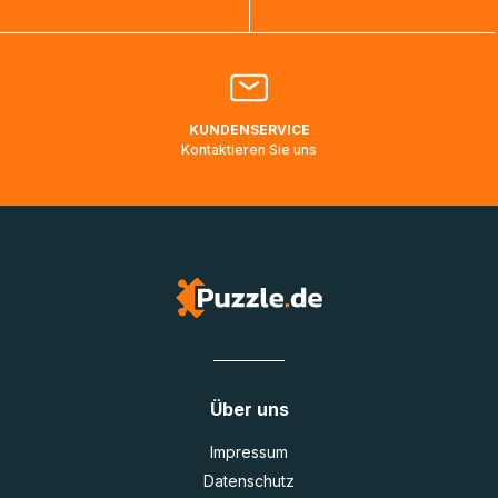
Bitte kontaktieren Sie den
Kundenservice
falls Ihr Paket
länger als angegeben unterwegs ist bzw. Pakete mit
Lieferadressen in Deutschland oder Europa mehrere Tage
lang nicht gescannt wurden.
KUNDENSERVICE
Kontaktieren Sie uns
Über uns
Impressum
Datenschutz