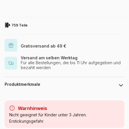
759 Teile
Gratisversand ab 49 €
Versand am selben Werktag
Für alle Bestellungen, die bis 11 Uhr aufgegeben und
bezahlt werden
Produktmerkmale
Marke
Ravensburger
Warnhinweis
Kategorie
Puzzle - Wölfe
Nicht geeignet für Kinder unter 3 Jahren.
Erstickungsgefahr.
Alter
Puzzle für Erwachsene (500