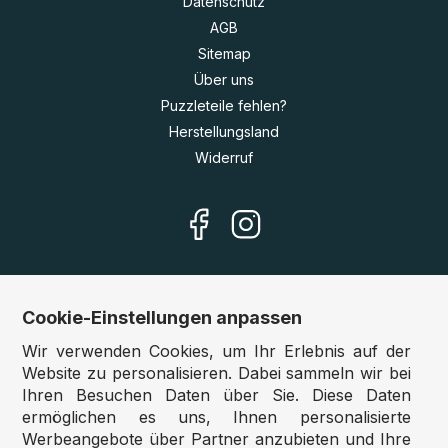
Datenschutz
AGB
Sitemap
Über uns
Puzzleteile fehlen?
Herstellungsland
Widerruf
Cookie-Einstellungen anpassen
Unsere Shops
Wir verwenden Cookies, um Ihr Erlebnis auf der
Deutschland:
www.puzzle.de
Website zu personalisieren. Dabei sammeln wir bei
Ihren Besuchen Daten über Sie. Diese Daten
Österreich:
www.puzzle.at
ermöglichen es uns, Ihnen personalisierte
Belgien:
www.puzzle.be
Werbeangebote über Partner anzubieten und Ihre
Großbritannien:
www.jigsawpuzzle.co.uk