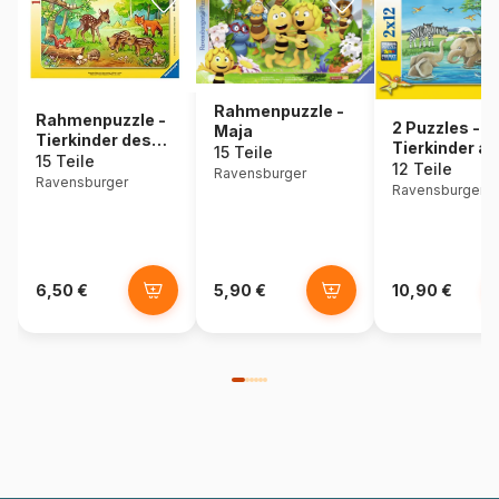
Rahmenpuzzle -
Rahmenpuzzle -
2 Puzzles -
Maja
Tierkinder des
Tierkinder a
15 Teile
Waldes
15 Teile
Aller Welt
12 Teile
Ravensburger
Ravensburger
Ravensburger
6,50 €
5,90 €
10,90 €