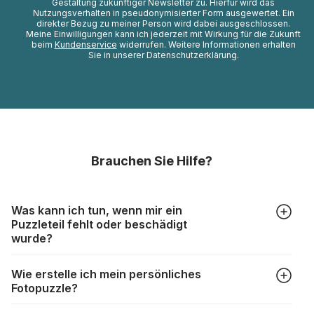
Gestaltung zukünftiger Newsletter zu. Hierfür wird das
Nutzungsverhalten in pseudonymisierter Form ausgewertet. Ein
direkter Bezug zu meiner Person wird dabei ausgeschlossen.
Meine Einwilligungen kann ich jederzeit mit Wirkung für die Zukunft
beim
Kundenservice
widerrufen. Weitere Informationen erhalten
Sie in unserer Datenschutzerklärung.
Brauchen Sie Hilfe?
Was kann ich tun, wenn mir ein
Puzzleteil fehlt oder beschädigt
wurde?
Alle Hersteller produzieren ihre Puzzles mit größter Sorgfalt,
Wie erstelle ich mein persönliches
aber trotzdem kann es vorkommen, dass Teile beschädigt
Fotopuzzle?
werden oder verloren gehen. Mit solchen Fällen gehen
Puzzlehersteller unterschiedlich um:
Klicken Sie im Menü auf “Fotopuzzle” und wählen Sie die