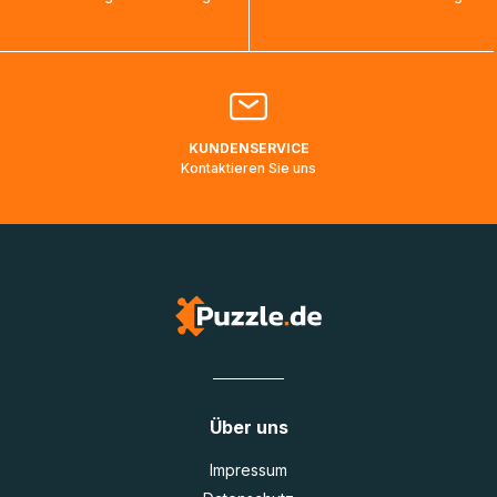
bearbeitet werden.
Bitte kontaktieren Sie den
Kundenservice
falls Ihr Paket
länger als angegeben unterwegs ist bzw. Pakete mit
Lieferadressen in Deutschland oder Europa mehrere Tage
lang nicht gescannt wurden.
KUNDENSERVICE
Kontaktieren Sie uns
Über uns
Impressum