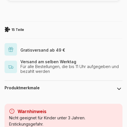
15 Teile
Gratisversand ab 49 €
Versand am selben Werktag
Für alle Bestellungen, die bis 11 Uhr aufgegeben und
bezahlt werden
Produktmerkmale
Marke
Ravensburger
Warnhinweis
Kategorie
Puzzle Tiere - Comics und
Nicht geeignet für Kinder unter 3 Jahren.
Zeichnungen
Erstickungsgefahr.