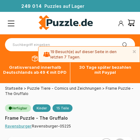
2
4
9
0
1
4
Puzzles auf Lager
×
19 Besuch(e) auf dieser Seite in den
letzten 7 Tagen.
Gratisversand innerhalb
30 Tage später bezahlen
Deutschlands ab 49 € mit DPD
mit Paypal
Startseite
>
Puzzle Tiere - Comics und Zeichnungen
>
Frame Puzzle -
The Gruffalo
Verfügbar
Kinder
15 Teile
Frame Puzzle - The Gruffalo
Ravensburger-05225
Ravensburger