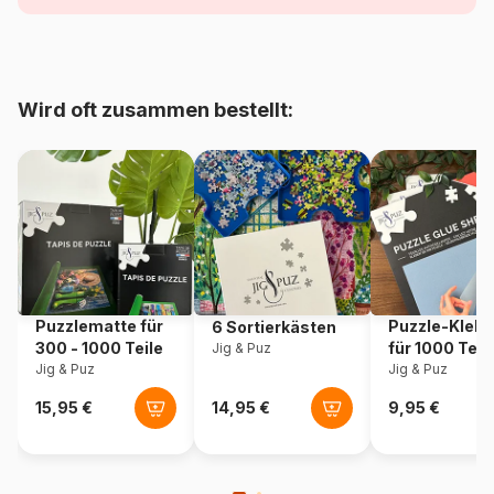
Alter
ab 3 Jahre (11 bis 20 Teile)
Herkunft
Tschechien
Wird oft zusammen bestellt:
Artikelnummer
Ravensburger-05225
EAN
4005556052257
Teileanzahl
15 Teile
Maße
25 x 15 cm
Puzzlematte für
Puzzle-Klebe
6 Sortierkästen
300 - 1000 Teile
für 1000 Teil
Jig & Puz
Jig & Puz
Jig & Puz