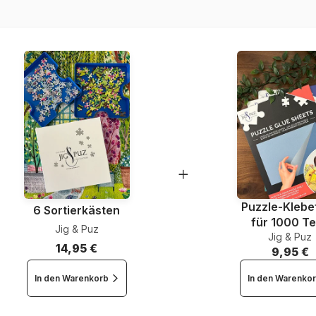
EAN
Teileanzahl
Maße
Puzzle-Klebef
6 Sortierkästen
für 1000 Te
Jig & Puz
Jig & Puz
14,95 €
9,95 €
In den Warenkorb
In den Warenko