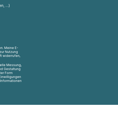
en, …)
en. Meine E-
zur Nutzung
t widerrufen,
uelle Messung,
nd Gestaltung
ter Form
Einwilligungen
 Informationen