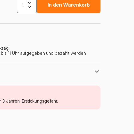
In den Warenkorb
ktag
ie bis 11 Uhr aufgegeben und bezahlt werden
Ravensburger
Puzzle Micky Maus und Minnie Maus
r 3 Jahren. Erstickungsgefahr.
ab 4 Jahre (21 bis 30 Teile)
Deutschland
Ravensburger-05331