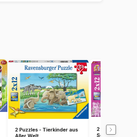
2 Puzzles - Filly:
2 Puzzles - Tierkinder aus
Scarlet und Fre
Aller Welt