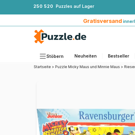
2
5
0
5
2
0
Puzzles auf Lager
Gratisversand innerhalb Deutschlands ab 4
Gratisversand
inner
Neuheiten
Bestseller
Stöbern
Startseite
>
Puzzle Micky Maus und Minnie Maus
>
Riese
Motiv
Teileanzahl
Format
Alter
Künstlerinnen und Künstler
Zubehör
Holzpuzzles