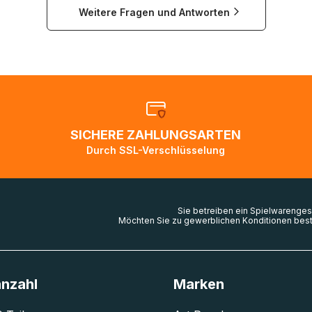
Weitere Fragen und Antworten
nach Kanada, in die USA und nach Australien kann es in
 vorkommen, dass nur auf dem Seeweg Kapazitäten vorha
bis zu zweieinhalb Monate benötigen, um ihr Ziel zu erreich
llen normal, dass die Sendungsverfolgung sich nicht ändert,
dem Weg ins Zielland sind. Die Sendungsverfolgung wird wi
bald die Pakete im Zielland ankommen und von der dortigen
ion weiter bearbeitet werden.
SICHERE ZAHLUNGSARTEN
en Sie den
Kundenservice
falls Ihr Paket länger als angegeb
Durch SSL-Verschlüsselung
zw. Pakete mit Lieferadressen in Deutschland oder Europa 
 gescannt wurden.
Sie betreiben ein Spielwarenges
Möchten Sie zu gewerblichen Konditionen best
anzahl
Marken