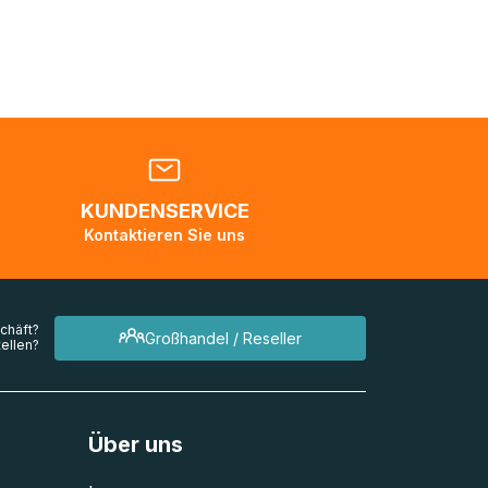
nden
en. Es
 während
eder
KUNDENSERVICE
en
Kontaktieren Sie uns
mehrere
chäft?
Großhandel / Reseller
ellen?
Über uns