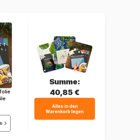
4005556053315
24 Teile
69 x 49 cm
Summe:
40,85 €
olie
ile
Alles in den
Warenkorb legen
rb