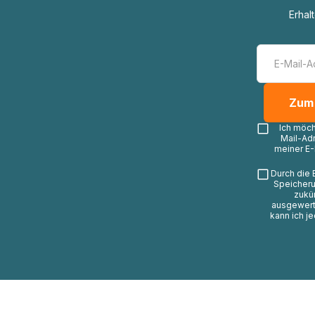
Erhal
Ich möc
Mail-Ad
meiner E-
Durch die 
Speicheru
zukü
ausgewerte
kann ich j