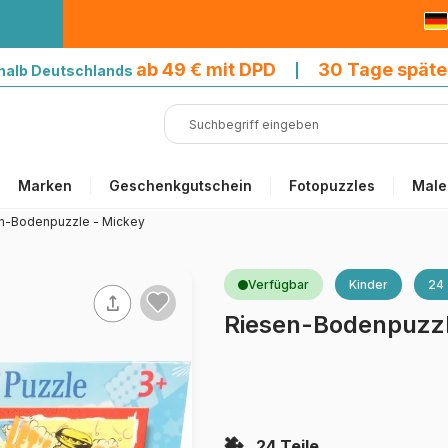
9 € mit DPD
ab 49 € mit DPD
30 Tage späte
halb Deutschlands
|
Marken
Geschenkgutschein
Fotopuzzles
Male
n-Bodenpuzzle - Mickey
Verfügbar
Kinder
24 
Riesen-Bodenpuzzl
24 Teile