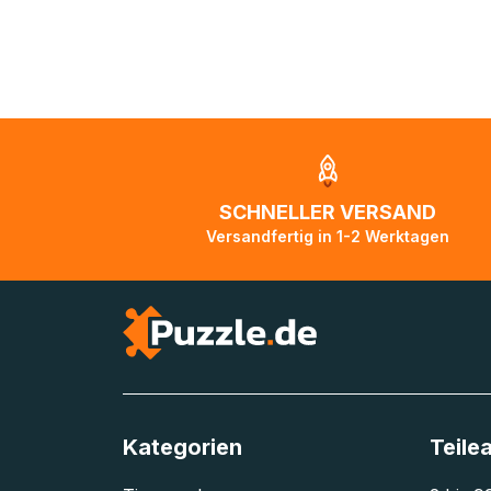
Bei Lieferungen 
Ausnahmefällen
sind und Pakete 
ist in diesen Fä
die Pakete auf 
aktualisiert, so
Zustellorganisat
SCHNELLER VERSAND
Bitte kontaktier
Versandfertig in 1-2 Werktagen
unterwegs ist b
Tage lang nicht
Kategorien
Teile