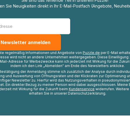
Sie sind das fehlende Teil in unserem Puzzle!
ten Sie Neuigkeiten direkt in Ihr E-Mail-Postfach (Angebote, Neuheit
hte regelmäßig Informationen und Angebote von
Puzzle.de
per E-Mail erhalt
resse wird nicht an andere Unternehmen weitergegeben. Diese Einwilligung 
Mail-Adresse für Werbezwecke kann ich jederzeit mit Wirkung für die Zukunf
indem ich den Link „Abmelden" am Ende des Newsletters anklicke.
Bestätigung der Anmeldung stimme ich zusätzlich der Analyse durch individ
ng und Auswertung von Öffnungsraten und der Klickraten zur Optimierung u
nftiger Newsletter zu. Hierfür wird das Nutzungsverhalten in pseudonymisier
t. Ein direkter Bezug zu meiner Person wird dabei ausgeschlossen. Meine 
ederzeit mit Wirkung für die Zukunft beim
Kundenservice
widerrufen. Weitere
erhalten Sie in unserer Datenschutzerklärung.