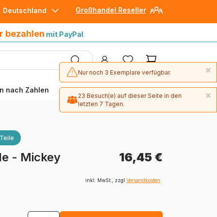
Großhandel Reseller
Deutschland
30 Tage später bezahlen
mit Paypal
r bezahlen
mit PayPal
×
Nur noch 3 Exemplare verfügbar.
n nach Zahlen
Angebote
×
23 Besuch(e) auf dieser Seite in den
letzten 7 Tagen.
Teile
e - Mickey
16,45 €
inkl. MwSt., zzgl
Versandkosten