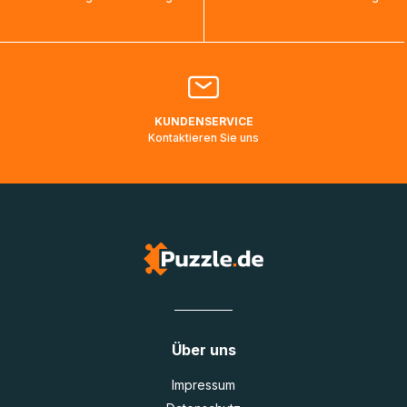
bearbeitet werden.
Bitte kontaktieren Sie den
Kundenservice
falls Ihr Paket
länger als angegeben unterwegs ist bzw. Pakete mit
Lieferadressen in Deutschland oder Europa mehrere Tage
lang nicht gescannt wurden.
KUNDENSERVICE
Kontaktieren Sie uns
Über uns
Impressum