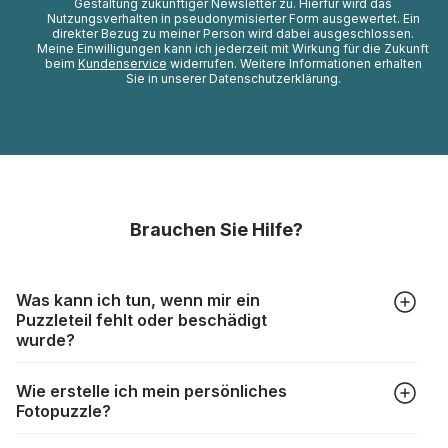
Gestaltung zukünftiger Newsletter zu. Hierfür wird das
Nutzungsverhalten in pseudonymisierter Form ausgewertet. Ein
direkter Bezug zu meiner Person wird dabei ausgeschlossen.
Meine Einwilligungen kann ich jederzeit mit Wirkung für die Zukunft
beim
Kundenservice
widerrufen. Weitere Informationen erhalten
Sie in unserer Datenschutzerklärung.
Brauchen Sie Hilfe?
Was kann ich tun, wenn mir ein
Puzzleteil fehlt oder beschädigt
wurde?
Alle Hersteller produzieren ihre Puzzles mit größter Sorgfalt,
Wie erstelle ich mein persönliches
aber trotzdem kann es vorkommen, dass Teile beschädigt
Fotopuzzle?
werden oder verloren gehen. Mit solchen Fällen gehen
Puzzlehersteller unterschiedlich um:
Klicken Sie im Menü auf “Fotopuzzle” und wählen Sie die