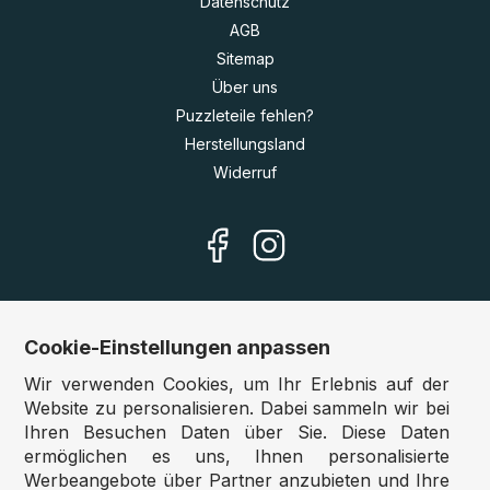
Datenschutz
AGB
Sitemap
Über uns
Puzzleteile fehlen?
Herstellungsland
Widerruf
Cookie-Einstellungen anpassen
Unsere Shops
Wir verwenden Cookies, um Ihr Erlebnis auf der
Deutschland:
www.puzzle.de
Website zu personalisieren. Dabei sammeln wir bei
Ihren Besuchen Daten über Sie. Diese Daten
Österreich:
www.puzzle.at
ermöglichen es uns, Ihnen personalisierte
Belgien:
www.puzzle.be
Werbeangebote über Partner anzubieten und Ihre
Großbritannien:
www.jigsawpuzzle.co.uk