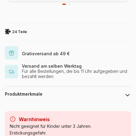
24 Teile
Gratisversand ab 49 €
Versand am selben Werktag
Für alle Bestellungen, die bis 11 Uhr aufgegeben und
bezahlt werden
Produktmerkmale
Marke
Ravensburger
Warnhinweis
Kategorie
Puzzle Prinzen und
Nicht geeignet für Kinder unter 3 Jahren.
Prinzessinnen
Erstickungsgefahr.