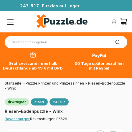
2
4
7
8
1
7
Puzzles auf Lager
Gratisversand innerhalb
30 Tage später bezahlen
Deutschlands ab 49 € mit DPD
mit Paypal
Startseite
>
Puzzle Prinzen und Prinzessinnen
>
Riesen-Bodenpuzzle
- Winx
Verfügbar
Kinder
24 Teile
Riesen-Bodenpuzzle - Winx
Ravensburger-05526
Ravensburger