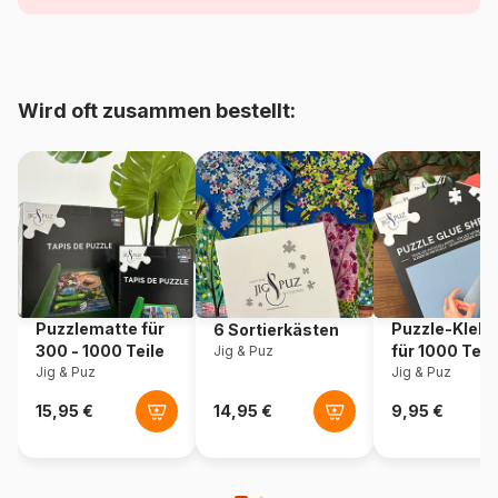
Alter
ab 4 Jahre (21 bis 30 Teile)
Herkunft
Deutschland
Wird oft zusammen bestellt:
Artikelnummer
Ravensburger-05526
EAN
4005556055265
Teileanzahl
24 Teile
Maße
90 x 60 cm
Puzzlematte für
Puzzle-Klebe
6 Sortierkästen
300 - 1000 Teile
für 1000 Teil
Jig & Puz
Jig & Puz
Jig & Puz