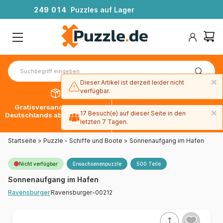
2
4
9
0
1
4
Puzzles auf Lager
×
Dieser Artikel ist derzeit leider nicht
verfügbar.
Gratisversand innerhalb
30 Tage später bezahlen
×
17 Besuch(e) auf dieser Seite in den
Deutschlands ab 49 € mit DPD
mit Paypal
letzten 7 Tagen.
Startseite
>
Puzzle - Schiffe und Boote
>
Sonnenaufgang im Hafen
Nicht verfügbar
Erwachsenenpuzzle
500 Teile
Sonnenaufgang im Hafen
Ravensburger-00212
Ravensburger