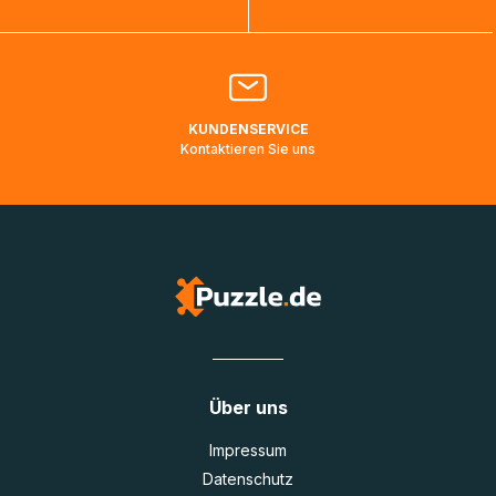
Bitte kontaktieren Sie den
Kundenservice
falls Ihr Paket
länger als angegeben unterwegs ist bzw. Pakete mit
Lieferadressen in Deutschland oder Europa mehrere Tage
lang nicht gescannt wurden.
KUNDENSERVICE
Kontaktieren Sie uns
Über uns
Impressum
Datenschutz