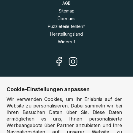
AGB
Sitemap
Über uns
Puzzleteile fehlen?
Herstellungsland
Widerruf
Cookie-Einstellungen anpassen
Unsere Shops
Wir verwenden Cookies, um Ihr Erlebnis auf der
Deutschland:
www.puzzle.de
Website zu personalisieren. Dabei sammeln wir bei
Ihren Besuchen Daten über Sie. Diese Daten
Österreich:
www.puzzle.at
ermöglichen es uns, Ihnen personalisierte
Belgien:
www.puzzle.be
Werbeangebote über Partner anzubieten und Ihre
Großbritannien:
www.jigsawpuzzle.co.uk
Navigationsdaten auf unserer Website zu