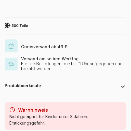
500 Teile
Gratisversand ab 49 €
Versand am selben Werktag
Für alle Bestellungen, die bis 11 Uhr aufgegeben und
bezahlt werden
Produktmerkmale
Marke
Ravensburger
Warnhinweis
Kategorie
Puzzle - Schiffe und Boote
Nicht geeignet für Kinder unter 3 Jahren.
Erstickungsgefahr.
Alter
Puzzle für Erwachsene (500