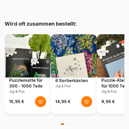
bis 48000 Teile)
Herkunft
Deutschland
Wird oft zusammen bestellt:
Artikelnummer
Ravensburger-00212
EAN
4005555002123
Teileanzahl
500 Teile
Maße
49 x 36 cm
Puzzlematte für
Puzzle-Klebe
6 Sortierkästen
300 - 1000 Teile
für 1000 Teil
Jig & Puz
Jig & Puz
Jig & Puz