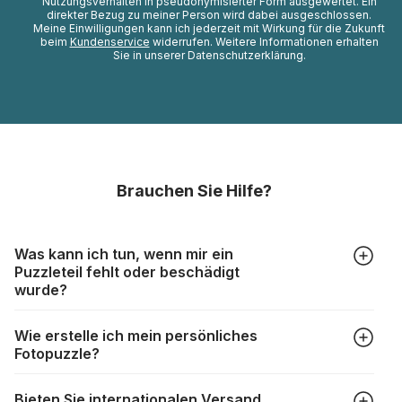
Nutzungsverhalten in pseudonymisierter Form ausgewertet. Ein
direkter Bezug zu meiner Person wird dabei ausgeschlossen.
Meine Einwilligungen kann ich jederzeit mit Wirkung für die Zukunft
beim
Kundenservice
widerrufen. Weitere Informationen erhalten
Sie in unserer Datenschutzerklärung.
Brauchen Sie Hilfe?
Was kann ich tun, wenn mir ein
Puzzleteil fehlt oder beschädigt
wurde?
Alle Hersteller produzieren ihre Puzzles mit größter Sorgfalt,
Wie erstelle ich mein persönliches
aber trotzdem kann es vorkommen, dass Teile beschädigt
Fotopuzzle?
werden oder verloren gehen. Mit solchen Fällen gehen
Puzzlehersteller unterschiedlich um:
Klicken Sie im Menü auf “Fotopuzzle” und wählen Sie die
https://www.puzzle.de/puzzleteile-fehlen.html
Bieten Sie internationalen Versand
gewünschte Teileanzahl sowie das Foto, das Sie für das