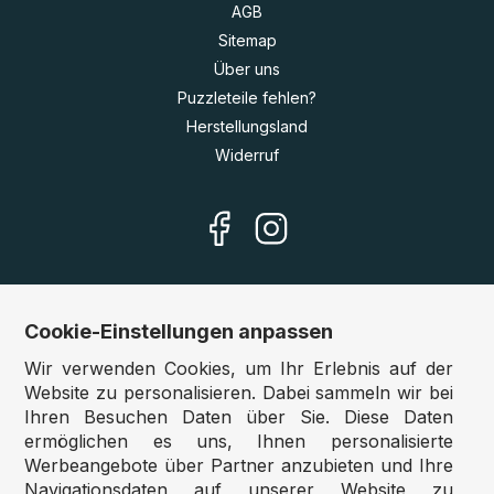
AGB
Sitemap
Über uns
Puzzleteile fehlen?
Herstellungsland
Widerruf
Cookie-Einstellungen anpassen
Unsere Shops
Wir verwenden Cookies, um Ihr Erlebnis auf der
Deutschland:
www.puzzle.de
Website zu personalisieren. Dabei sammeln wir bei
Ihren Besuchen Daten über Sie. Diese Daten
Österreich:
www.puzzle.at
ermöglichen es uns, Ihnen personalisierte
Belgien:
www.puzzle.be
Werbeangebote über Partner anzubieten und Ihre
Großbritannien:
www.jigsawpuzzle.co.uk
Navigationsdaten auf unserer Website zu