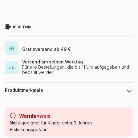
1000 Teile
Gratisversand ab 49 €
Versand am selben Werktag
Für alle Bestellungen, die bis 11 Uhr aufgegeben und
bezahlt werden
Produktmerkmale
Marke
Roovi
Warnhinweis
Kategorie
Puzzle Retro und Nostalgie
Nicht geeignet für Kinder unter 3 Jahren.
Erstickungsgefahr.
Alter
Puzzle für Erwachsene (500