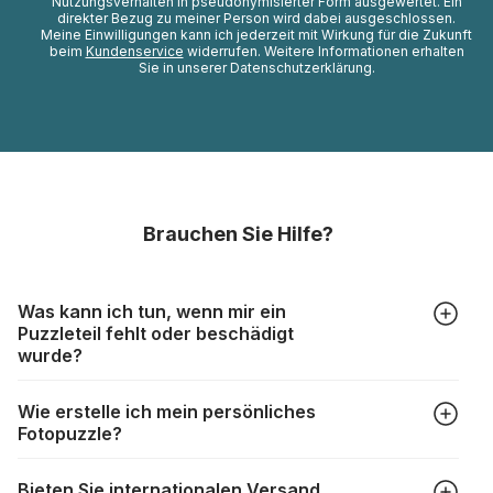
Nutzungsverhalten in pseudonymisierter Form ausgewertet. Ein
direkter Bezug zu meiner Person wird dabei ausgeschlossen.
Meine Einwilligungen kann ich jederzeit mit Wirkung für die Zukunft
beim
Kundenservice
widerrufen. Weitere Informationen erhalten
Sie in unserer Datenschutzerklärung.
Brauchen Sie Hilfe?
Was kann ich tun, wenn mir ein
Puzzleteil fehlt oder beschädigt
wurde?
Alle Hersteller produzieren ihre Puzzles mit größter Sorgfalt,
Wie erstelle ich mein persönliches
aber trotzdem kann es vorkommen, dass Teile beschädigt
Fotopuzzle?
werden oder verloren gehen. Mit solchen Fällen gehen
Puzzlehersteller unterschiedlich um:
Klicken Sie im Menü auf “Fotopuzzle” und wählen Sie die
https://www.puzzle.de/puzzleteile-fehlen.html
Bieten Sie internationalen Versand
gewünschte Teileanzahl sowie das Foto, das Sie für das