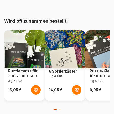
bis 48000 Teile)
Herkunft
Rumänien
Wird oft zusammen bestellt:
Artikelnummer
Roovi-75901
EAN
5947502875901
Teileanzahl
1000 Teile
Maße
68 x 47 cm
Puzzlematte für
Puzzle-Klebe
6 Sortierkästen
300 - 1000 Teile
für 1000 Teil
Jig & Puz
Jig & Puz
Jig & Puz