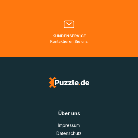
Bitte kontaktieren Sie den
Kundenservice
falls Ihr Paket
länger als angegeben unterwegs ist bzw. Pakete mit
Lieferadressen in Deutschland oder Europa mehrere Tage
lang nicht gescannt wurden.
KUNDENSERVICE
Kontaktieren Sie uns
Über uns
Impressum
Datenschutz