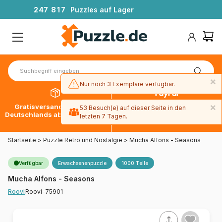
2
4
7
8
1
7
Puzzles auf Lager
×
Nur noch 3 Exemplare verfügbar.
×
Gratisversand innerhalb
30 Tage später bezahlen
53 Besuch(e) auf dieser Seite in den
Deutschlands ab 49 € mit DPD
mit Paypal
letzten 7 Tagen.
Startseite
>
Puzzle Retro und Nostalgie
>
Mucha Alfons - Seasons
Verfügbar
Erwachsenenpuzzle
1000 Teile
Mucha Alfons - Seasons
Roovi-75901
Roovi