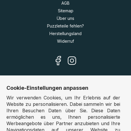
AGB
Sitemap
Über uns
Puzzleteile fehlen?
Herstellungsland
Widerruf
Cookie-Einstellungen anpassen
Unsere Shops
Wir verwenden Cookies, um Ihr Erlebnis auf der
Deutschland:
www.puzzle.de
Website zu personalisieren. Dabei sammeln wir bei
Ihren Besuchen Daten über Sie. Diese Daten
Österreich:
www.puzzle.at
ermöglichen es uns, Ihnen personalisierte
Belgien:
www.puzzle.be
Werbeangebote über Partner anzubieten und Ihre
Großbritannien:
www.jigsawpuzzle.co.uk
Navigationsdaten auf unserer Website zu