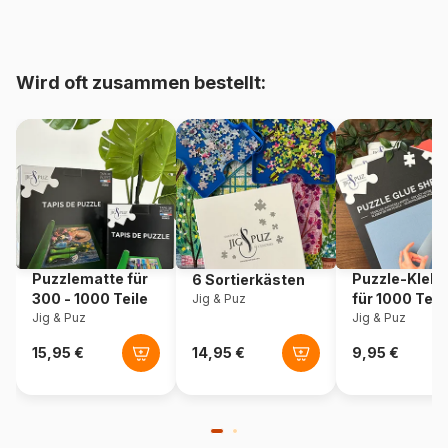
bis 48000 Teile)
Herkunft
Deutschland
Wird oft zusammen bestellt:
Artikelnummer
Schmidt-Spiele-59772
EAN
4001504597726
Teileanzahl
1000 Teile
Maße
69 x 49 cm
Puzzlematte für
Puzzle-Klebe
6 Sortierkästen
300 - 1000 Teile
für 1000 Teil
Jig & Puz
Jig & Puz
Jig & Puz