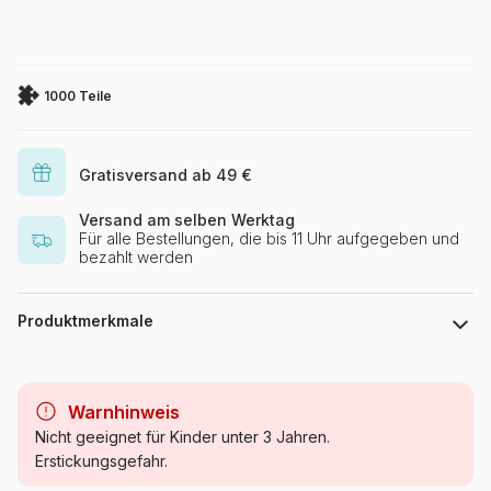
1000 Teile
Gratisversand ab 49 €
Versand am selben Werktag
Für alle Bestellungen, die bis 11 Uhr aufgegeben und
bezahlt werden
Produktmerkmale
Marke
Schmidt Spiele
Warnhinweis
Kategorie
Puzzle Meer und Ozean
Nicht geeignet für Kinder unter 3 Jahren.
Erstickungsgefahr.
Alter
Puzzle für Erwachsene (500