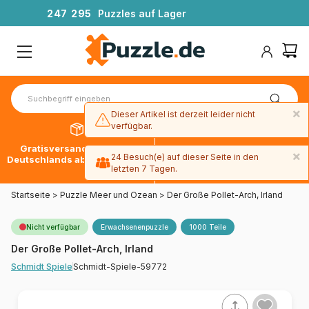
2
4
7
2
9
5
Puzzles auf Lager
×
Dieser Artikel ist derzeit leider nicht
verfügbar.
Gratisversand innerhalb
30 Tage später bezahlen
×
24 Besuch(e) auf dieser Seite in den
Deutschlands ab 49 € mit DPD
mit Paypal
letzten 7 Tagen.
Startseite
>
Puzzle Meer und Ozean
>
Der Große Pollet-Arch, Irland
Nicht verfügbar
Erwachsenenpuzzle
1000 Teile
Der Große Pollet-Arch, Irland
Schmidt-Spiele-59772
Schmidt Spiele