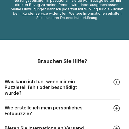
Nutzungsverhalten in pseudonymisierter Form ausgewertet. Ein
direkter Bezug zu meiner Person wird dabei ausgeschlossen.
Meine Einwilligungen kann ich jederzeit mit Wirkung für die Zukunft
beim
Kundenservice
widerrufen. Weitere Informationen erhalten
Sie in unserer Datenschutzerklärung.
Brauchen Sie Hilfe?
Was kann ich tun, wenn mir ein
Puzzleteil fehlt oder beschädigt
wurde?
Alle Hersteller produzieren ihre Puzzles mit größter Sorgfalt,
Wie erstelle ich mein persönliches
aber trotzdem kann es vorkommen, dass Teile beschädigt
Fotopuzzle?
werden oder verloren gehen. Mit solchen Fällen gehen
Puzzlehersteller unterschiedlich um:
Klicken Sie im Menü auf “Fotopuzzle” und wählen Sie die
https://www.puzzle.de/puzzleteile-fehlen.html
Bieten Sie internationalen Versand
gewünschte Teileanzahl sowie das Foto, das Sie für das