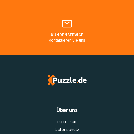
Bitte kontaktieren Sie den
Kundenservice
falls Ihr Paket
länger als angegeben unterwegs ist bzw. Pakete mit
Lieferadressen in Deutschland oder Europa mehrere Tage
lang nicht gescannt wurden.
KUNDENSERVICE
Kontaktieren Sie uns
Über uns
Impressum
Datenschutz