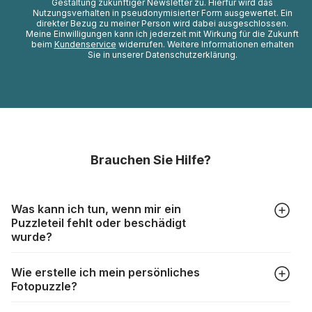
Gestaltung zukünftiger Newsletter zu. Hierfür wird das
Nutzungsverhalten in pseudonymisierter Form ausgewertet. Ein
direkter Bezug zu meiner Person wird dabei ausgeschlossen.
Meine Einwilligungen kann ich jederzeit mit Wirkung für die Zukunft
beim
Kundenservice
widerrufen. Weitere Informationen erhalten
Sie in unserer Datenschutzerklärung.
Brauchen Sie Hilfe?
Was kann ich tun, wenn mir ein
Puzzleteil fehlt oder beschädigt
wurde?
Alle Hersteller produzieren ihre Puzzles mit größter Sorgfalt,
Wie erstelle ich mein persönliches
aber trotzdem kann es vorkommen, dass Teile beschädigt
Fotopuzzle?
werden oder verloren gehen. Mit solchen Fällen gehen
Puzzlehersteller unterschiedlich um:
Klicken Sie im Menü auf “Fotopuzzle” und wählen Sie die