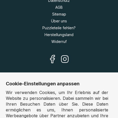
Datenschutz
AGB
Sitemap
Über uns
Puzzleteile fehlen?
Herstellungsland
Widerruf
Cookie-Einstellungen anpassen
Unsere Shops
Wir verwenden Cookies, um Ihr Erlebnis auf der
Deutschland:
www.puzzle.de
Website zu personalisieren. Dabei sammeln wir bei
Ihren Besuchen Daten über Sie. Diese Daten
Österreich:
www.puzzle.at
ermöglichen es uns, Ihnen personalisierte
Belgien:
www.puzzle.be
Werbeangebote über Partner anzubieten und Ihre
Großbritannien:
www.jigsawpuzzle.co.uk