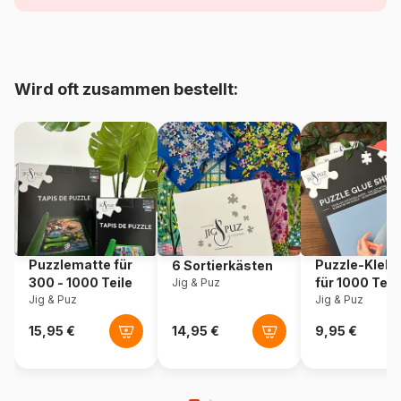
Alter
Puzzle für Erwachsene (500
bis 48000 Teile)
Herkunft
Polen
Wird oft zusammen bestellt:
Artikelnummer
Schmidt-Spiele-57396
EAN
4001504573966
Teileanzahl
6000 Teile
Maße
136 x 96 cm
Puzzlematte für
Puzzle-Klebe
6 Sortierkästen
300 - 1000 Teile
für 1000 Teil
Jig & Puz
Jig & Puz
Jig & Puz