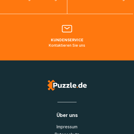
bearbeitet werden.
Bitte kontaktieren Sie den
Kundenservice
falls Ihr Paket
länger als angegeben unterwegs ist bzw. Pakete mit
Lieferadressen in Deutschland oder Europa mehrere Tage
lang nicht gescannt wurden.
KUNDENSERVICE
Kontaktieren Sie uns
Über uns
Impressum