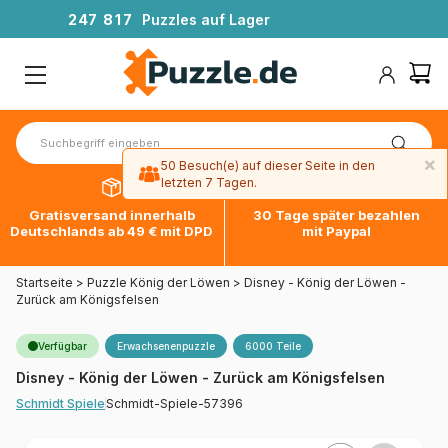
2
4
7
8
1
7
Puzzles auf Lager
×
50 Besuch(e) auf dieser Seite in den
letzten 7 Tagen.
Gratisversand innerhalb
30 Tage später bezahlen
Deutschlands ab 49 € mit DPD
mit Paypal
Startseite
>
Puzzle König der Löwen
>
Disney - König der Löwen -
Zurück am Königsfelsen
Verfügbar
Erwachsenenpuzzle
6000 Teile
Disney - König der Löwen - Zurück am Königsfelsen
Schmidt-Spiele-57396
Schmidt Spiele