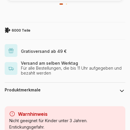
6000 Teile
Gratisversand ab 49 €
Versand am selben Werktag
Für alle Bestellungen, die bis 11 Uhr aufgegeben und
bezahlt werden
Produktmerkmale
Marke
Schmidt Spiele
Warnhinweis
Kategorie
Puzzle König der Löwen
Nicht geeignet für Kinder unter 3 Jahren.
Erstickungsgefahr.