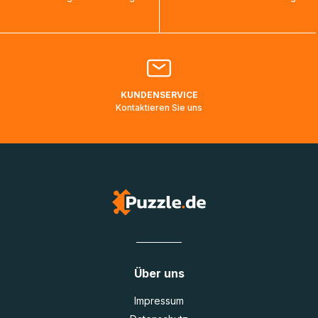
bearbeitet werden.
Bitte kontaktieren Sie den
Kundenservice
falls Ihr Paket
länger als angegeben unterwegs ist bzw. Pakete mit
Lieferadressen in Deutschland oder Europa mehrere Tage
lang nicht gescannt wurden.
KUNDENSERVICE
Kontaktieren Sie uns
Über uns
Impressum