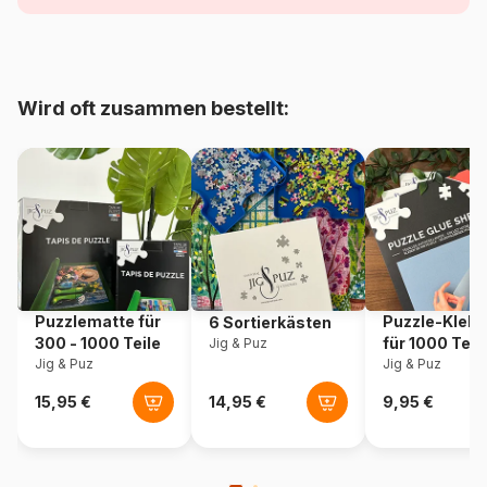
Alter
Puzzle für Erwachsene (500
bis 48000 Teile)
Herkunft
Vereinigte Staaten
Wird oft zusammen bestellt:
Artikelnummer
Sunsout-60977
EAN
0796780609778
Teileanzahl
500 Teile
Maße
61 x 46 cm
Puzzlematte für
Puzzle-Klebe
6 Sortierkästen
300 - 1000 Teile
für 1000 Teil
Jig & Puz
Jig & Puz
Jig & Puz