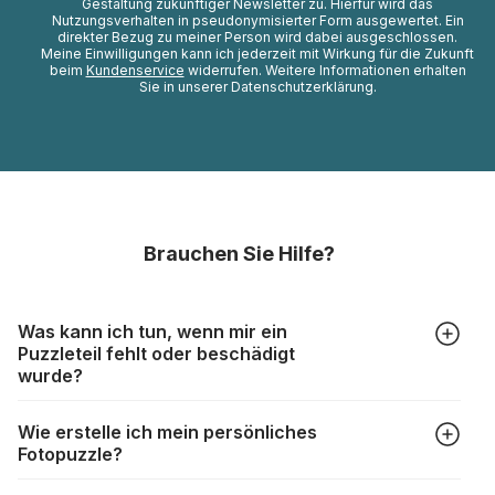
Gestaltung zukünftiger Newsletter zu. Hierfür wird das
Nutzungsverhalten in pseudonymisierter Form ausgewertet. Ein
direkter Bezug zu meiner Person wird dabei ausgeschlossen.
Meine Einwilligungen kann ich jederzeit mit Wirkung für die Zukunft
beim
Kundenservice
widerrufen. Weitere Informationen erhalten
Sie in unserer Datenschutzerklärung.
Brauchen Sie Hilfe?
Was kann ich tun, wenn mir ein
Puzzleteil fehlt oder beschädigt
wurde?
Alle Hersteller produzieren ihre Puzzles mit größter Sorgfalt,
Wie erstelle ich mein persönliches
aber trotzdem kann es vorkommen, dass Teile beschädigt
Fotopuzzle?
werden oder verloren gehen. Mit solchen Fällen gehen
Puzzlehersteller unterschiedlich um:
Klicken Sie im Menü auf “Fotopuzzle” und wählen Sie die