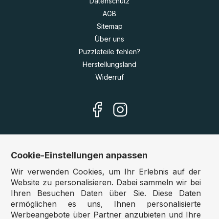
Datenschutz
AGB
Sitemap
Über uns
Puzzleteile fehlen?
Herstellungsland
Widerruf
Cookie-Einstellungen anpassen
Unsere Shops
Wir verwenden Cookies, um Ihr Erlebnis auf der
Deutschland:
www.puzzle.de
Website zu personalisieren. Dabei sammeln wir bei
Ihren Besuchen Daten über Sie. Diese Daten
Österreich:
www.puzzle.at
ermöglichen es uns, Ihnen personalisierte
Belgien:
www.puzzle.be
Werbeangebote über Partner anzubieten und Ihre
Großbritannien:
www.jigsawpuzzle.co.uk