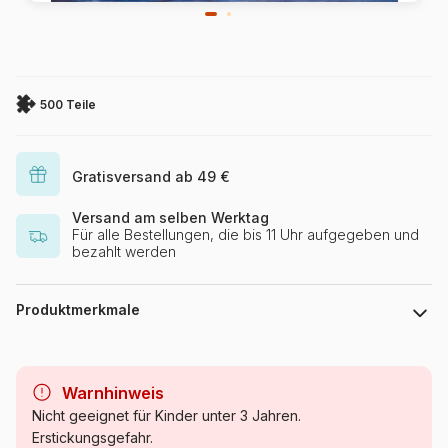
500 Teile
Gratisversand ab 49 €
Versand am selben Werktag
Für alle Bestellungen, die bis 11 Uhr aufgegeben und
bezahlt werden
Produktmerkmale
Marke
SunsOut
Warnhinweis
Kategorie
Puzzle Städte und Dörfer
Nicht geeignet für Kinder unter 3 Jahren.
Erstickungsgefahr.