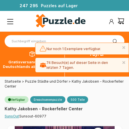
2
4
7
2
9
5
Puzzles auf Lager
×
Nur noch 1 Exemplare verfügbar.
×
Gratisversand innerhalb
30 Tage später bezahlen
74 Besuch(e) auf dieser Seite in den
Deutschlands ab 49 € mit DPD
mit Paypal
letzten 7 Tagen.
Startseite
>
Puzzle Städte und Dörfer
>
Kathy Jakobsen - Rockerfeller
Center
Verfügbar
Erwachsenenpuzzle
500 Teile
Kathy Jakobsen - Rockerfeller Center
Sunsout-60977
SunsOut