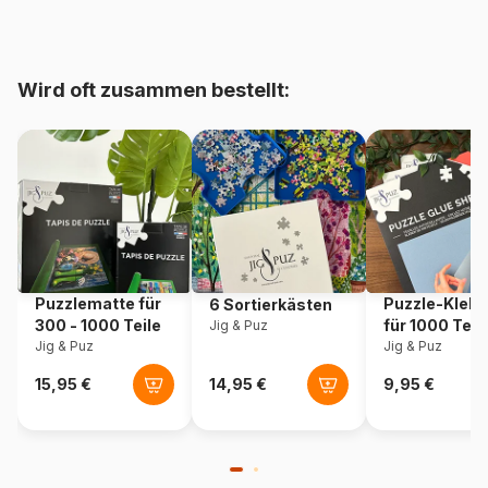
Alter
Puzzle für Erwachsene (500
bis 48000 Teile)
Wird oft zusammen bestellt:
Herkunft
Vereinigte Staaten
Artikelnummer
Sunsout-44732
EAN
0796780447325
Teileanzahl
1000 Teile
Puzzlematte für
Puzzle-Klebe
6 Sortierkästen
Maße
48 x 76 cm
300 - 1000 Teile
für 1000 Teil
Jig & Puz
Jig & Puz
Jig & Puz