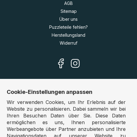
AGB
Sitemap
Über uns
Puzzleteile fehlen?
Herstellungsland
Widerruf
Cookie-Einstellungen anpassen
Unsere Shops
Wir verwenden Cookies, um Ihr Erlebnis auf der
Deutschland:
www.puzzle.de
Website zu personalisieren. Dabei sammeln wir bei
Ihren Besuchen Daten über Sie. Diese Daten
Österreich:
www.puzzle.at
ermöglichen es uns, Ihnen personalisierte
Belgien:
www.puzzle.be
Werbeangebote über Partner anzubieten und Ihre
Großbritannien:
www.jigsawpuzzle.co.uk
Navigationsdaten auf unserer Website zu