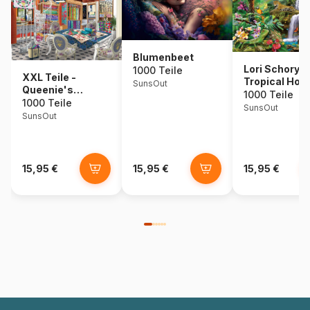
Blumenbeet
Lori Schory -
1000 Teile
XXL Teile -
Tropical Holi
SunsOut
Queenie's
1000 Teile
Quiltery
1000 Teile
SunsOut
SunsOut
15,95 €
15,95 €
15,95 €