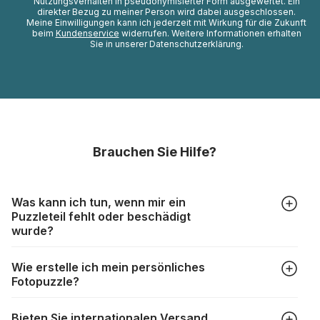
Nutzungsverhalten in pseudonymisierter Form ausgewertet. Ein
direkter Bezug zu meiner Person wird dabei ausgeschlossen.
Meine Einwilligungen kann ich jederzeit mit Wirkung für die Zukunft
beim
Kundenservice
widerrufen. Weitere Informationen erhalten
Sie in unserer Datenschutzerklärung.
Brauchen Sie Hilfe?
Was kann ich tun, wenn mir ein
Puzzleteil fehlt oder beschädigt
wurde?
Alle Hersteller produzieren ihre Puzzles mit größter Sorgfalt,
Wie erstelle ich mein persönliches
aber trotzdem kann es vorkommen, dass Teile beschädigt
Fotopuzzle?
werden oder verloren gehen. Mit solchen Fällen gehen
Puzzlehersteller unterschiedlich um:
Klicken Sie im Menü auf “Fotopuzzle” und wählen Sie die
https://www.puzzle.de/puzzleteile-fehlen.html
Bieten Sie internationalen Versand
gewünschte Teileanzahl sowie das Foto, das Sie für das