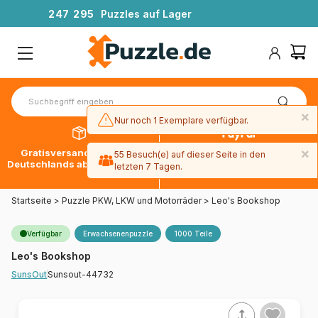
2
4
7
2
9
5
Puzzles auf Lager
×
Nur noch 1 Exemplare verfügbar.
×
Gratisversand innerhalb
30 Tage später bezahlen
55 Besuch(e) auf dieser Seite in den
Deutschlands ab 49 € mit DPD
mit Paypal
letzten 7 Tagen.
Startseite
>
Puzzle PKW, LKW und Motorräder
>
Leo's Bookshop
Verfügbar
Erwachsenenpuzzle
1000 Teile
Leo's Bookshop
Sunsout-44732
SunsOut