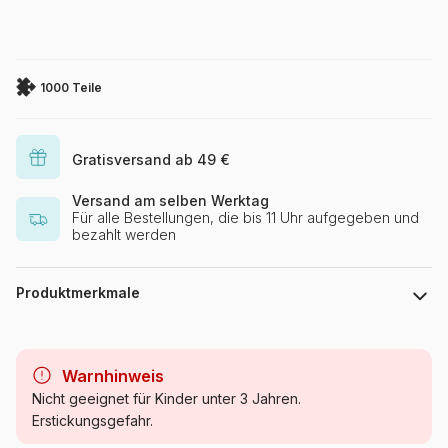
1000 Teile
Gratisversand ab 49 €
Versand am selben Werktag
Für alle Bestellungen, die bis 11 Uhr aufgegeben und
bezahlt werden
Produktmerkmale
Marke
SunsOut
Warnhinweis
Kategorie
Puzzle PKW, LKW und
Nicht geeignet für Kinder unter 3 Jahren.
Motorräder
Erstickungsgefahr.