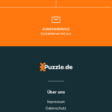
Bitte kontaktieren Sie den
Kundenservice
falls Ihr Paket
länger als angegeben unterwegs ist bzw. Pakete mit
Lieferadressen in Deutschland oder Europa mehrere Tage
lang nicht gescannt wurden.
KUNDENSERVICE
Kontaktieren Sie uns
Über uns
Impressum
Datenschutz