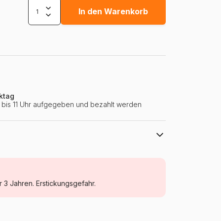
In den Warenkorb
ktag
ie bis 11 Uhr aufgegeben und bezahlt werden
SunsOut
Puzzle Wald, Blumen und Gärten
r 3 Jahren. Erstickungsgefahr.
ab 9 Jahre (251 bis 399 Teile)
Vereinigte Staaten