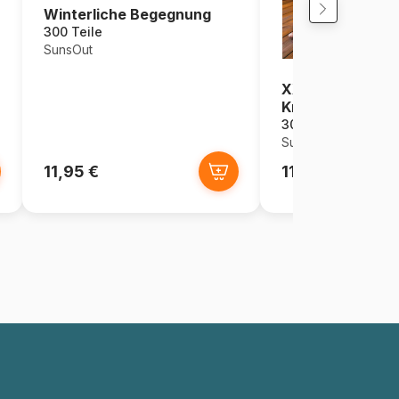
h
Winterliche Begegnung
300 Teile
SunsOut
XXL Teile - Anot
Knitted Gift fr
300 Teile
SunsOut
11,95 €
11,95 €