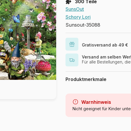
300 Teile
SunsOut
Schory Lori
Sunsout-35088
Gratisversand ab 49 €
Versand am selben Wer
Für alle Bestellungen, d
Produktmerkmale
Marke
Kategorie
Warnhinweis
Nicht geeignet für Kinder unte
Alter
Herkunft