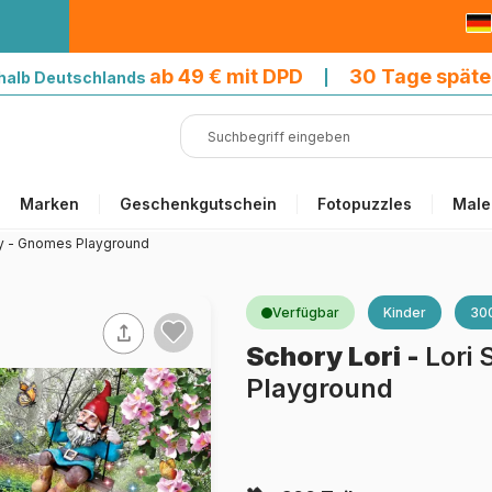
9 € mit DPD
ab 49 € mit DPD
30 Tage späte
halb Deutschlands
|
Marken
Geschenkgutschein
Fotopuzzles
Male
ry - Gnomes Playground
Verfügbar
Kinder
300
Schory Lori
-
Lori
Playground