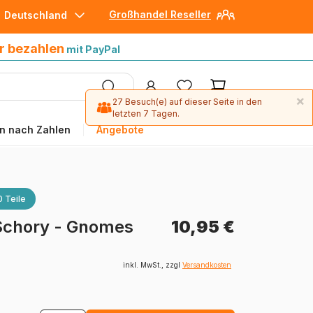
Großhandel Reseller
Deutschland
30 Tage später bezahlen
mit Paypal
r bezahlen
mit PayPal
×
27 Besuch(e) auf dieser Seite in den
letzten 7 Tagen.
n nach Zahlen
Angebote
 Teile
 Schory - Gnomes
10,95 €
inkl. MwSt., zzgl
Versandkosten