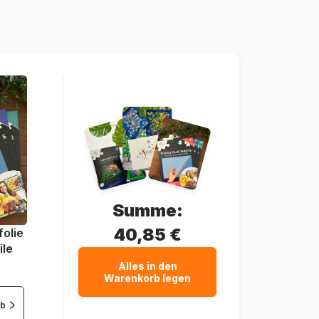
Sunsout-35088
0796780350885
300 Teile
61 x 46 cm
Summe:
40,85 €
olie
ile
Alles in den
Warenkorb legen
rb