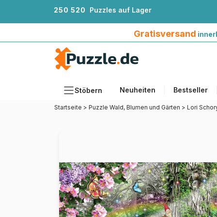
2
5
0
5
2
0
Puzzles auf Lager
Gratisversand innerhalb Deutschlands ab 4
Gratisversand
inner
Neuheiten
Bestseller
Stöbern
Startseite
>
Puzzle Wald, Blumen und Gärten
>
Lori Scho
Motiv
Teileanzahl
Format
Alter
Künstlerinnen und Künstler
Zubehör
Holzpuzzles