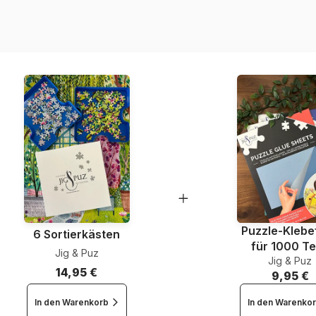
Artikelnummer
EAN
Teileanzahl
Maße
Puzzle-Klebef
6 Sortierkästen
für 1000 Te
Jig & Puz
Jig & Puz
14,95 €
9,95 €
In den Warenkorb
In den Warenko