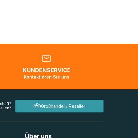
nden
en. Es
 während
eder
KUNDENSERVICE
en
Kontaktieren Sie uns
mehrere
chäft?
Großhandel / Reseller
ellen?
Über uns