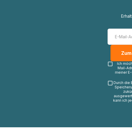
Erhal
Ich möc
Mail-Ad
meiner E-
Durch die 
Speicheru
zukü
ausgewerte
kann ich j