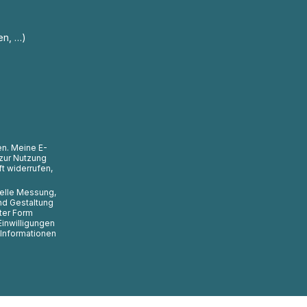
en, …)
en. Meine E-
zur Nutzung
t widerrufen,
uelle Messung,
nd Gestaltung
ter Form
Einwilligungen
 Informationen