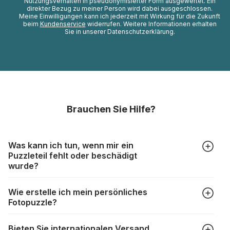
Nutzungsverhalten in pseudonymisierter Form ausgewertet. Ein
direkter Bezug zu meiner Person wird dabei ausgeschlossen.
Meine Einwilligungen kann ich jederzeit mit Wirkung für die Zukunft
beim
Kundenservice
widerrufen. Weitere Informationen erhalten
Sie in unserer Datenschutzerklärung.
Brauchen Sie Hilfe?
Was kann ich tun, wenn mir ein
Puzzleteil fehlt oder beschädigt
wurde?
Alle Hersteller produzieren ihre Puzzles mit größter Sorgfalt,
Wie erstelle ich mein persönliches
aber trotzdem kann es vorkommen, dass Teile beschädigt
Fotopuzzle?
werden oder verloren gehen. Mit solchen Fällen gehen
Puzzlehersteller unterschiedlich um:
Klicken Sie im Menü auf “Fotopuzzle” und wählen Sie die
https://www.puzzle.de/puzzleteile-fehlen.html
Bieten Sie internationalen Versand
gewünschte Teileanzahl sowie das Foto, das Sie für das