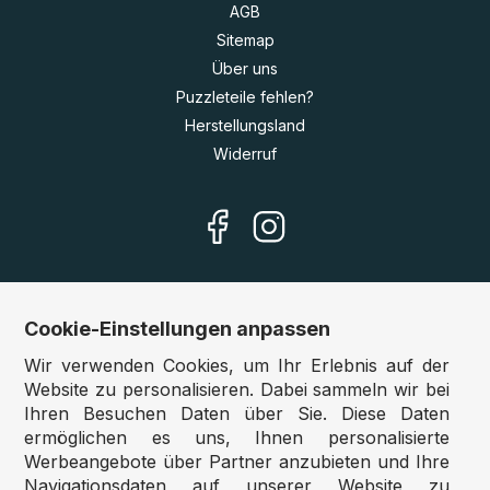
AGB
Sitemap
Über uns
Puzzleteile fehlen?
Herstellungsland
Widerruf
Cookie-Einstellungen anpassen
Unsere Shops
Wir verwenden Cookies, um Ihr Erlebnis auf der
Deutschland:
www.puzzle.de
Website zu personalisieren. Dabei sammeln wir bei
Ihren Besuchen Daten über Sie. Diese Daten
Österreich:
www.puzzle.at
ermöglichen es uns, Ihnen personalisierte
Belgien:
www.puzzle.be
Werbeangebote über Partner anzubieten und Ihre
Großbritannien:
www.jigsawpuzzle.co.uk
Navigationsdaten auf unserer Website zu