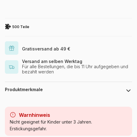
500 Teile
Gratisversand ab 49 €
Versand am selben Werktag
Für alle Bestellungen, die bis 11 Uhr aufgegeben und
bezahlt werden
Produktmerkmale
Marke
SunsOut
Warnhinweis
Kategorie
Puzzle - Pferde
Nicht geeignet für Kinder unter 3 Jahren.
Erstickungsgefahr.
Alter
Puzzle für Erwachsene (500