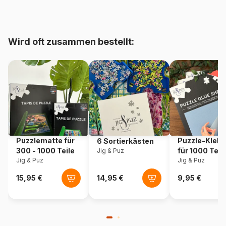
bis 48000 Teile)
Herkunft
Vereinigte Staaten
Wird oft zusammen bestellt:
Artikelnummer
Sunsout-36048
EAN
0796780360488
Teileanzahl
500 Teile
Maße
61 x 46 cm
Puzzlematte für
Puzzle-Klebe
6 Sortierkästen
300 - 1000 Teile
für 1000 Teil
Jig & Puz
Jig & Puz
Jig & Puz