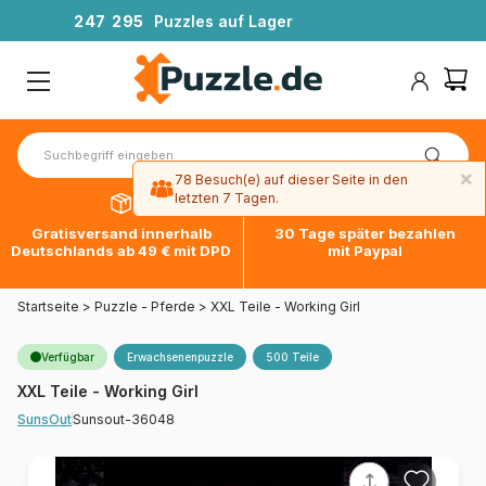
2
4
7
2
9
5
Puzzles auf Lager
×
78 Besuch(e) auf dieser Seite in den
letzten 7 Tagen.
Gratisversand innerhalb
30 Tage später bezahlen
Deutschlands ab 49 € mit DPD
mit Paypal
Startseite
>
Puzzle - Pferde
>
XXL Teile - Working Girl
Verfügbar
Erwachsenenpuzzle
500 Teile
XXL Teile - Working Girl
Sunsout-36048
SunsOut