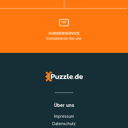
Bitte kontaktieren Sie den
Kundenservice
falls Ihr Paket
länger als angegeben unterwegs ist bzw. Pakete mit
Lieferadressen in Deutschland oder Europa mehrere Tage
lang nicht gescannt wurden.
KUNDENSERVICE
Kontaktieren Sie uns
Über uns
Impressum
Datenschutz