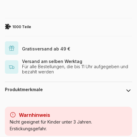
1000 Teile
Gratisversand ab 49 €
Versand am selben Werktag
Für alle Bestellungen, die bis 11 Uhr aufgegeben und
bezahlt werden
Produktmerkmale
Marke
Trefl
Warnhinweis
Kategorie
Puzzle Bergwelt
Nicht geeignet für Kinder unter 3 Jahren.
Erstickungsgefahr.
Alter
Puzzle für Erwachsene (500