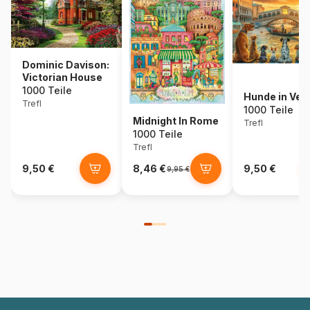
Dominic Davison:
Victorian House
1000 Teile
Hunde in Ven
Trefl
1000 Teile
Midnight In Rome
Trefl
1000 Teile
Trefl
9,50 €
8,46 €
9,50 €
9,95 €