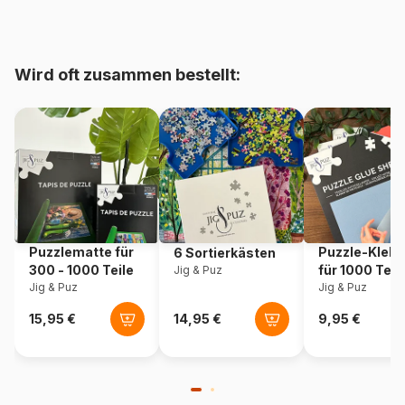
bis 48000 Teile)
Herkunft
Polen
Wird oft zusammen bestellt:
Artikelnummer
Trefl-10670
EAN
5900511106701
Teileanzahl
1000 Teile
Maße
68 x 48 cm
Puzzlematte für
Puzzle-Klebe
6 Sortierkästen
300 - 1000 Teile
für 1000 Teil
Jig & Puz
Jig & Puz
Jig & Puz