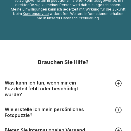
Nutzungsverhalten in pseudonymisierter Form ausgewertet. Ein
direkter Bezug zu meiner Person wird dabei ausgeschlossen.
Meine Einwilligungen kann ich jederzeit mit Wirkung für die Zukunft
beim
Kundenservice
widerrufen. Weitere Informationen erhalten
Sie in unserer Datenschutzerklärung.
Brauchen Sie Hilfe?
Was kann ich tun, wenn mir ein
Puzzleteil fehlt oder beschädigt
wurde?
Alle Hersteller produzieren ihre Puzzles mit größter Sorgfalt,
Wie erstelle ich mein persönliches
aber trotzdem kann es vorkommen, dass Teile beschädigt
Fotopuzzle?
werden oder verloren gehen. Mit solchen Fällen gehen
Puzzlehersteller unterschiedlich um:
Klicken Sie im Menü auf “Fotopuzzle” und wählen Sie die
https://www.puzzle.de/puzzleteile-fehlen.html
Bieten Sie internationalen Versand
gewünschte Teileanzahl sowie das Foto, das Sie für das