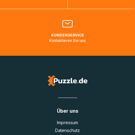
Bitte kontaktieren Sie den
Kundenservice
falls Ihr Paket
länger als angegeben unterwegs ist bzw. Pakete mit
Lieferadressen in Deutschland oder Europa mehrere Tage
lang nicht gescannt wurden.
KUNDENSERVICE
Kontaktieren Sie uns
Über uns
Impressum
Datenschutz