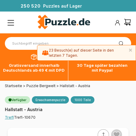
2
5
0
5
2
0
Puzzles auf Lager
×
23 Besuch(e) auf dieser Seite in den
letzten 7 Tagen.
Gratisversand innerhalb
30 Tage später bezahlen
Deutschlands ab 49 € mit DPD
mit Paypal
Startseite
>
Puzzle Bergwelt
>
Hallstatt - Austria
Verfügbar
Erwachsenenpuzzle
1000 Teile
Hallstatt - Austria
Trefl-10670
Trefl