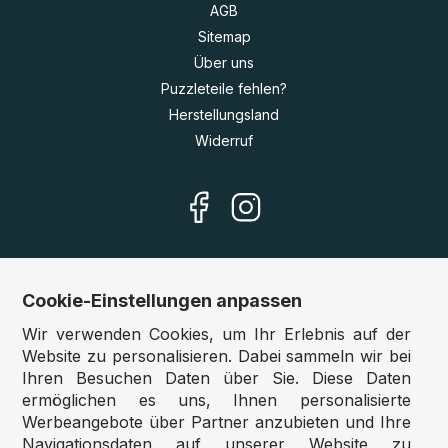
AGB
Sitemap
Über uns
Puzzleteile fehlen?
Herstellungsland
Widerruf
Cookie-Einstellungen anpassen
Unsere Shops
Wir verwenden Cookies, um Ihr Erlebnis auf der
Deutschland:
www.puzzle.de
Website zu personalisieren. Dabei sammeln wir bei
Ihren Besuchen Daten über Sie. Diese Daten
Österreich:
www.puzzle.at
ermöglichen es uns, Ihnen personalisierte
Belgien:
www.puzzle.be
Werbeangebote über Partner anzubieten und Ihre
Großbritannien:
www.jigsawpuzzle.co.uk
Navigationsdaten auf unserer Website zu