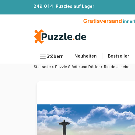
2
4
9
0
1
4
Puzzles auf Lager
Gratisversand innerhalb Deutschlands ab 4
Gratisversand
inner
Neuheiten
Bestseller
Stöbern
Startseite
>
Puzzle Städte und Dörfer
>
Rio de Janeiro
Motiv
Teileanzahl
Format
Alter
Künstlerinnen und Künstler
Zubehör
Holzpuzzles