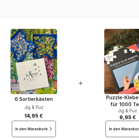
EAN
Teileanzahl
Maße
Puzzle-Klebef
6 Sortierkästen
für 1000 Te
Jig & Puz
Jig & Puz
14,95 €
9,95 €
In den Warenkorb
In den Warenko