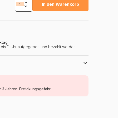
In den Warenkorb
ktag
ie bis 11 Uhr aufgegeben und bezahlt werden
Trefl
Puzzle Städte und Dörfer
r 3 Jahren. Erstickungsgefahr.
Puzzle für Erwachsene (500 bis 48000
Teile)
Polen
Trefl-10405