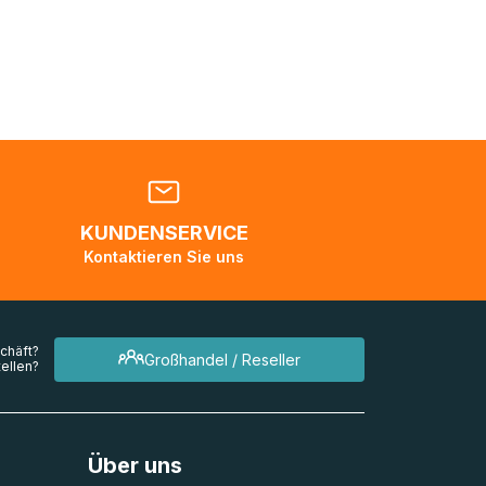
nden
en. Es
 während
eder
KUNDENSERVICE
en
Kontaktieren Sie uns
mehrere
chäft?
Großhandel / Reseller
ellen?
Über uns