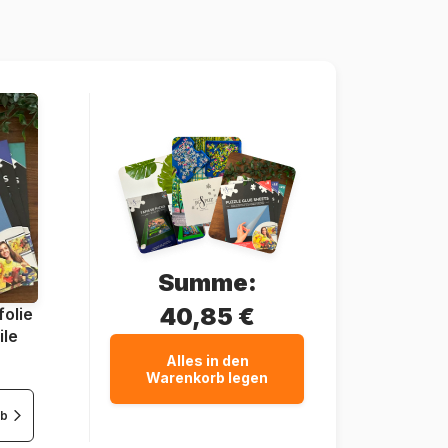
5900511104059
1000 Teile
68 x 48 cm
Summe:
40,85 €
olie
ile
Alles in den
Warenkorb legen
rb