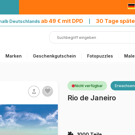
9 € mit DPD
ab 49 € mit DPD
30 Tage späte
halb Deutschlands
|
Marken
Geschenkgutschein
Fotopuzzles
Male
Nicht verfügbar
Erwachsen
Rio de Janeiro
1000 Teile