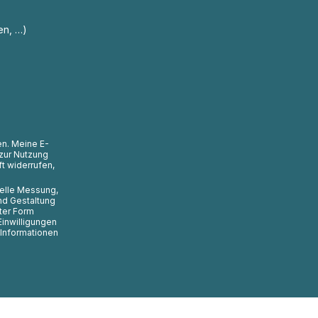
en, …)
en. Meine E-
zur Nutzung
t widerrufen,
uelle Messung,
nd Gestaltung
ter Form
Einwilligungen
 Informationen