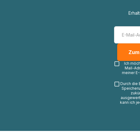
Erhal
Ich möc
Mail-Ad
meiner E-
Durch die 
Speicheru
zukü
ausgewerte
kann ich j