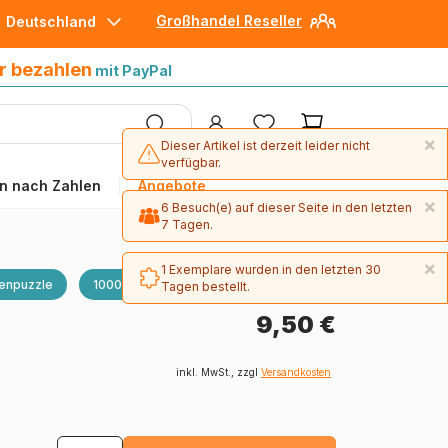
Großhandel Reseller
Deutschland
30 Tage später bezahlen
mit Paypal
r bezahlen
mit PayPal
×
Dieser Artikel ist derzeit leider nicht
verfügbar.
n nach Zahlen
Angebote
×
6 Besuch(e) auf dieser Seite in den letzten
7 Tagen.
×
1 Exemplare wurden in den letzten 30
enpuzzle
1000 Teile
Tagen bestellt.
9,50 €
inkl. MwSt., zzgl
Versandkosten