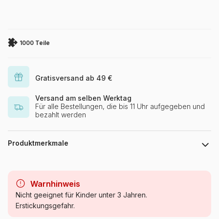
1000 Teile
Gratisversand ab 49 €
Versand am selben Werktag
Für alle Bestellungen, die bis 11 Uhr aufgegeben und
bezahlt werden
Produktmerkmale
Marke
Yazz
Warnhinweis
Kategorie
Puzzle - Dekoration und
Nicht geeignet für Kinder unter 3 Jahren.
Objekte
Erstickungsgefahr.