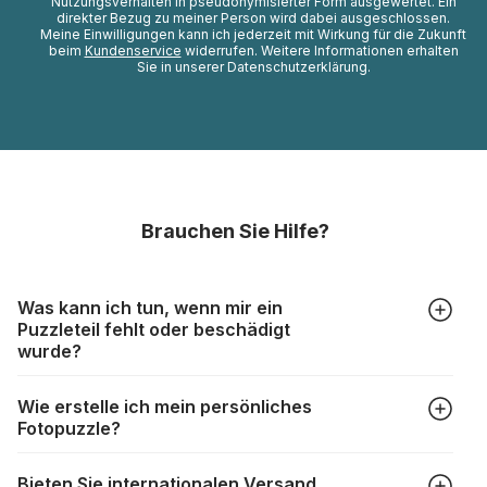
Nutzungsverhalten in pseudonymisierter Form ausgewertet. Ein
direkter Bezug zu meiner Person wird dabei ausgeschlossen.
Meine Einwilligungen kann ich jederzeit mit Wirkung für die Zukunft
beim
Kundenservice
widerrufen. Weitere Informationen erhalten
Sie in unserer Datenschutzerklärung.
Brauchen Sie Hilfe?
Was kann ich tun, wenn mir ein
Puzzleteil fehlt oder beschädigt
wurde?
Alle Hersteller produzieren ihre Puzzles mit größter Sorgfalt,
Wie erstelle ich mein persönliches
aber trotzdem kann es vorkommen, dass Teile beschädigt
Fotopuzzle?
werden oder verloren gehen. Mit solchen Fällen gehen
Puzzlehersteller unterschiedlich um:
Klicken Sie im Menü auf “Fotopuzzle” und wählen Sie die
https://www.puzzle.de/puzzleteile-fehlen.html
Bieten Sie internationalen Versand
gewünschte Teileanzahl sowie das Foto, das Sie für das