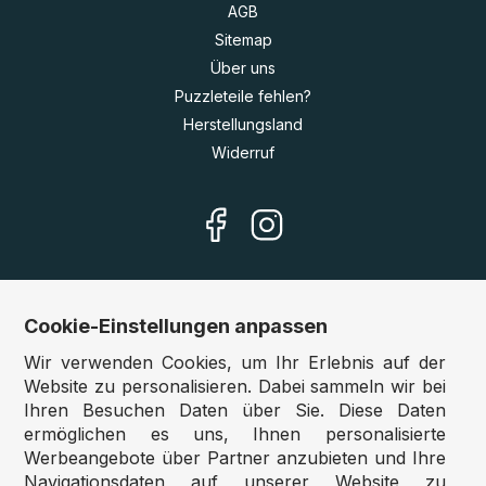
AGB
Sitemap
Über uns
Puzzleteile fehlen?
Herstellungsland
Widerruf
Cookie-Einstellungen anpassen
Unsere Shops
Wir verwenden Cookies, um Ihr Erlebnis auf der
Deutschland:
www.puzzle.de
Website zu personalisieren. Dabei sammeln wir bei
Ihren Besuchen Daten über Sie. Diese Daten
Österreich:
www.puzzle.at
ermöglichen es uns, Ihnen personalisierte
Belgien:
www.puzzle.be
Werbeangebote über Partner anzubieten und Ihre
Großbritannien:
www.jigsawpuzzle.co.uk
Navigationsdaten auf unserer Website zu