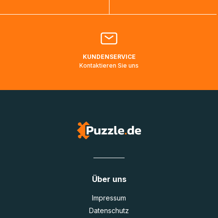
Bitte kontaktieren Sie den
Kundenservice
falls Ihr Paket
länger als angegeben unterwegs ist bzw. Pakete mit
Lieferadressen in Deutschland oder Europa mehrere Tage
lang nicht gescannt wurden.
KUNDENSERVICE
Kontaktieren Sie uns
Über uns
Impressum
Datenschutz