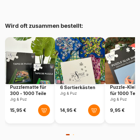
Alter
Puzzle für Erwachsene (500
bis 48000 Teile)
Wird oft zusammen bestellt:
Herkunft
Türkei
Artikelnummer
Yazz-3820
EAN
8699375067996
Teileanzahl
1000 Teile
Puzzlematte für
Puzzle-Klebe
6 Sortierkästen
Maße
68 x 48 cm
300 - 1000 Teile
für 1000 Teil
Jig & Puz
Jig & Puz
Jig & Puz