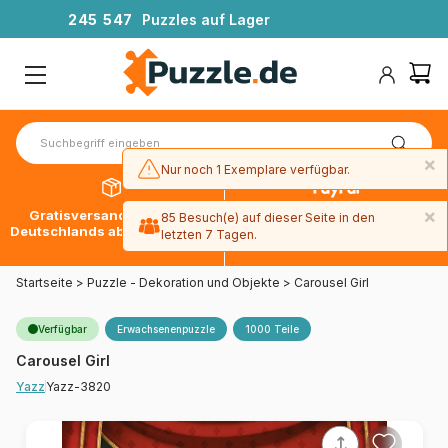
2
4
5
5
4
7
Puzzles auf Lager
×
Nur noch 1 Exemplare verfügbar.
×
Gratisversand innerhalb
30 Tage später bezahlen
85 Besuch(e) auf dieser Seite in den
Deutschlands ab 49 € mit DPD
mit Paypal
letzten 7 Tagen.
Startseite
>
Puzzle - Dekoration und Objekte
>
Carousel Girl
Verfügbar
Erwachsenenpuzzle
1000 Teile
Carousel Girl
Yazz-3820
Yazz