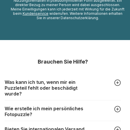
Nutzungsverhalten in pseudonymisierter Form ausgewertet. Ein
direkter Bezug zu meiner Person wird dabei ausgeschlossen.
Meine Einwilligungen kann ich jederzeit mit Wirkung für die Zukunft
beim
Kundenservice
widerrufen. Weitere Informationen erhalten
Sie in unserer Datenschutzerklärung.
Brauchen Sie Hilfe?
Was kann ich tun, wenn mir ein
Puzzleteil fehlt oder beschädigt
wurde?
Alle Hersteller produzieren ihre Puzzles mit größter Sorgfalt,
Wie erstelle ich mein persönliches
aber trotzdem kann es vorkommen, dass Teile beschädigt
Fotopuzzle?
werden oder verloren gehen. Mit solchen Fällen gehen
Puzzlehersteller unterschiedlich um:
Klicken Sie im Menü auf “Fotopuzzle” und wählen Sie die
https://www.puzzle.de/puzzleteile-fehlen.html
Bieten Sie internationalen Versand
gewünschte Teileanzahl sowie das Foto, das Sie für das