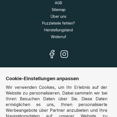
AGB
Sitemap
Über uns
Puzzleteile fehlen?
Herstellungsland
Widerruf
Cookie-Einstellungen anpassen
Unsere Shops
Wir verwenden Cookies, um Ihr Erlebnis auf der
Deutschland:
www.puzzle.de
Website zu personalisieren. Dabei sammeln wir bei
Ihren Besuchen Daten über Sie. Diese Daten
Österreich:
www.puzzle.at
ermöglichen es uns, Ihnen personalisierte
Belgien:
www.puzzle.be
Werbeangebote über Partner anzubieten und Ihre
Großbritannien:
www.jigsawpuzzle.co.uk
Navigationsdaten auf unserer Website zu