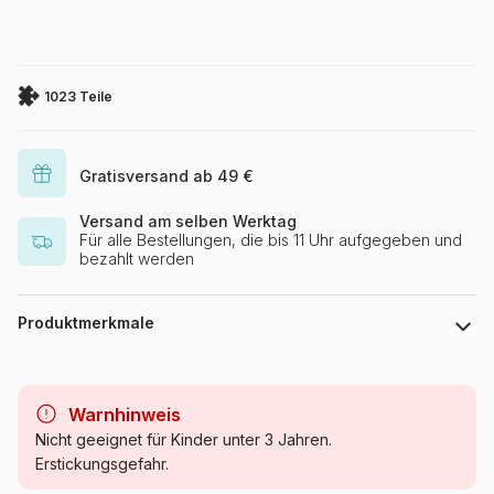
1023 Teile
Gratisversand ab 49 €
Versand am selben Werktag
Für alle Bestellungen, die bis 11 Uhr aufgegeben und
bezahlt werden
Produktmerkmale
Marke
Yazz
Warnhinweis
Kategorie
Puzzle - Dekoration und
Nicht geeignet für Kinder unter 3 Jahren.
Objekte
Erstickungsgefahr.