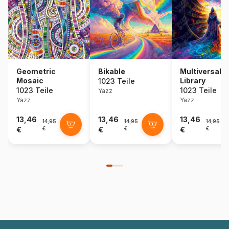
Geometric
Bikable
Multiversal
Mosaic
Library
1023 Teile
1023 Teile
1023 Teile
Yazz
Yazz
Yazz
13,46
13,46
13,46
14,95
14,95
14,95
€
€
€
€
€
€