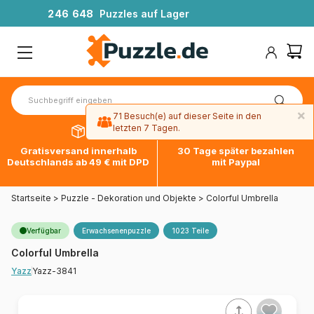
2
4
6
6
4
8
Puzzles auf Lager
×
71 Besuch(e) auf dieser Seite in den
letzten 7 Tagen.
Gratisversand innerhalb
30 Tage später bezahlen
Deutschlands ab 49 € mit DPD
mit Paypal
Startseite
>
Puzzle - Dekoration und Objekte
>
Colorful Umbrella
Verfügbar
Erwachsenenpuzzle
1023 Teile
Colorful Umbrella
Yazz-3841
Yazz