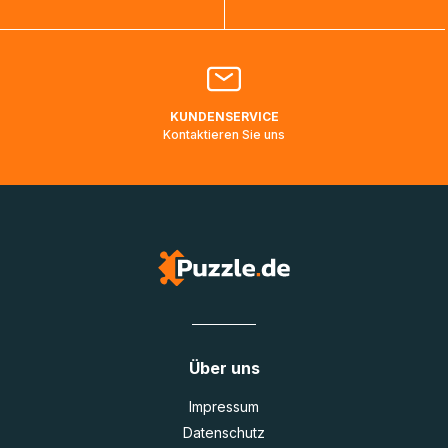
Bitte kontaktieren Sie den
Kundenservice
falls Ihr Paket
länger als angegeben unterwegs ist bzw. Pakete mit
Lieferadressen in Deutschland oder Europa mehrere Tage
lang nicht gescannt wurden.
KUNDENSERVICE
Kontaktieren Sie uns
Über uns
Impressum
Datenschutz