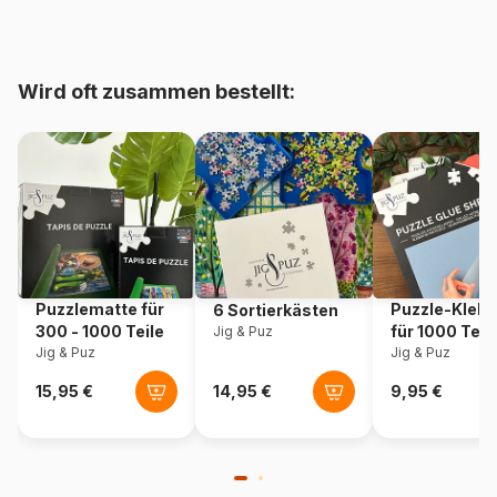
Alter
Puzzle für Erwachsene (500
bis 48000 Teile)
Wird oft zusammen bestellt:
Herkunft
Türkei
Artikelnummer
Yazz-3841
EAN
8699375067590
Teileanzahl
1023 Teile
Puzzlematte für
Puzzle-Klebe
6 Sortierkästen
Maße
60 x 60 cm
300 - 1000 Teile
für 1000 Teil
Jig & Puz
Jig & Puz
Jig & Puz