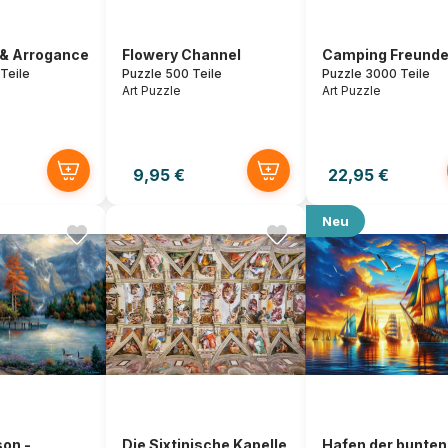
 & Arrogance
Flowery Channel
Camping Freund
Teile
Puzzle 500 Teile
Puzzle 3000 Teile
Art Puzzle
Art Puzzle
9,95 €
22,95 €
Neu
on -
Die Sixtinische Kapelle
Hafen der bunten