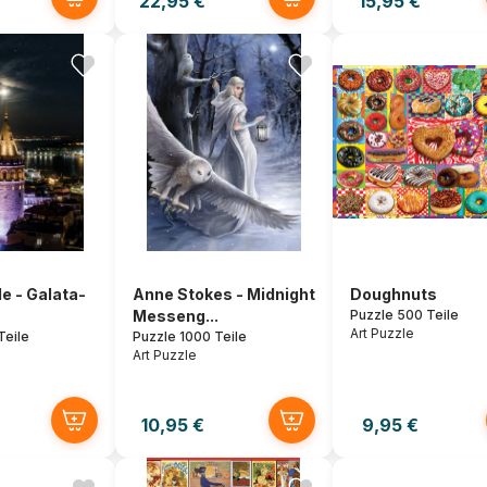
22,95 €
15,95 €
e - Galata-
Anne Stokes - Midnight
Doughnuts
Messeng...
Puzzle 500 Teile
Art Puzzle
Teile
Puzzle 1000 Teile
Art Puzzle
10,95 €
9,95 €