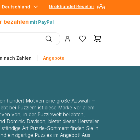
Großhandel Reseller
Deutschland
30 Tage später bezahlen
mit Paypal
r bezahlen
mit PayPal
n nach Zahlen
Angebote
eren hundert Motiven eine große Auswahl –
bt bei Puzzlern ist diese Marke vor allem
iven von, in der Puzzlewelt beliebten,
d Dominic Davison, bietet dieser Hersteller
lständige Art Puzzle-Sortiment finden Sie in
nd einzigartige Puzzles im Angebot! Aus