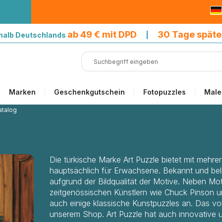
9 € mit DPD
ab 49 € mit DPD
30 Tage späte
halb Deutschlands
|
Marken
Geschenkgutschein
Fotopuzzles
Male
atalog
Die türkische Marke Art Puzzle bietet mit mehr
hauptsächlich für Erwachsene. Bekannt und belie
aufgrund der Bildqualität der Motive. Neben Mot
zeitgenössischen Künstlern wie Chuck Pinson un
auch einige klassische Kunstpuzzles an. Das vol
unserem Shop. Art Puzzle hat auch innovative u