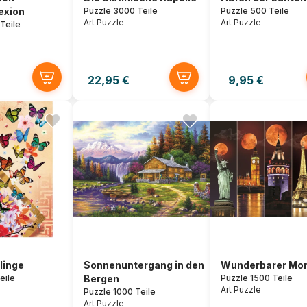
exion
Puzzle 3000 Teile
Puzzle 500 Teile
Art Puzzle
Art Puzzle
Teile
22,95 €
9,95 €
linge
Sonnenuntergang in den
Wunderbarer Mo
eile
Bergen
Puzzle 1500 Teile
Art Puzzle
Puzzle 1000 Teile
Art Puzzle