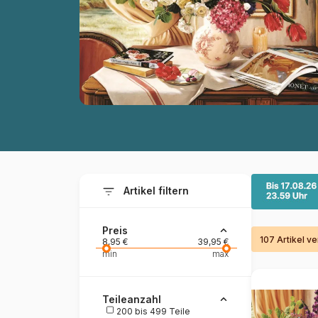
Malen nach Zahlen
Artikel filtern
Preis
107 Artikel v
8,95 €
39,95 €
min
max
Teileanzahl
200 bis 499 Teile