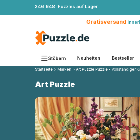
2
4
6
6
4
8
Puzzles auf Lager
Gratisversand innerhalb Deutschlands ab 4
Gratisversand
inner
Neuheiten
Bestseller
Stöbern
Startseite
>
Marken
>
Art Puzzle Puzzle - Vollständiger K
Motiv
Art Puzzle
Teileanzahl
Format
Alter
Künstlerinnen und Künstler
Zubehör
Holzpuzzles