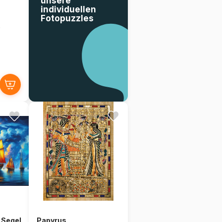
unsere
individuellen
Fotopuzzles
e
 Segel
Papyrus