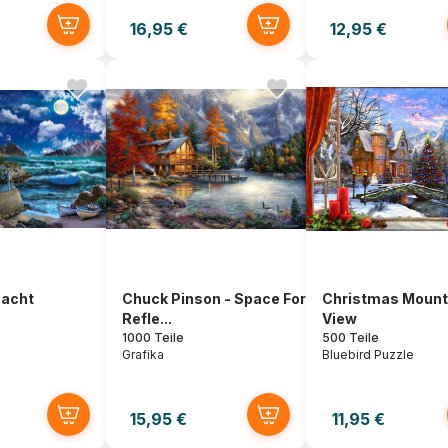
16,95 €
12,95 €
acht
Chuck Pinson - Space For
Christmas Mount
Refle...
View
1000 Teile
500 Teile
Grafika
Bluebird Puzzle
15,95 €
11,95 €