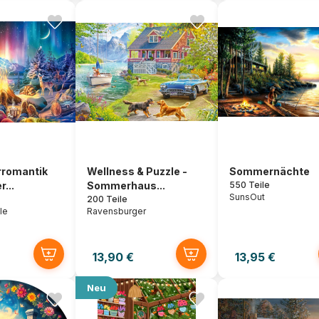
rromantik
Wellness & Puzzle -
Sommernächte
...
Sommerhaus...
550 Teile
SunsOut
200 Teile
le
Ravensburger
13,90 €
13,95 €
Neu