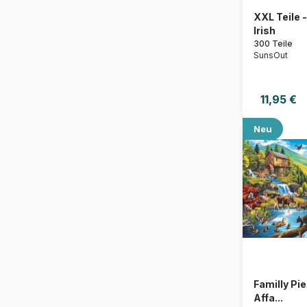
XXL Teile -
Irish
300 Teile
SunsOut
11,95 €
Neu
Familly Pi
Affa...