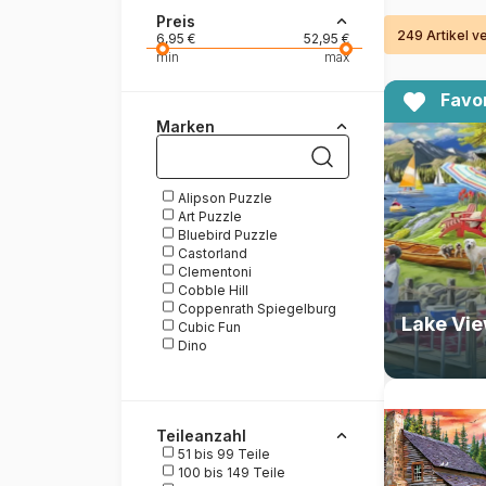
Preis
249 Artikel v
Malen nach Zahlen
6,95 €
52,95 €
min
max
Favor
Marken
Alipson Puzzle
Art Puzzle
Bluebird Puzzle
Castorland
Clementoni
Cobble Hill
Coppenrath Spiegelburg
Cubic Fun
Dino
Educa
Enjoy Puzzle
Eurographics
Galison
Teileanzahl
Grafika
51 bis 99 Teile
HOP - House of Puzzles
100 bis 149 Teile
Magnolia