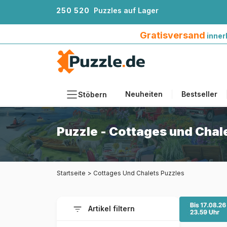
2
5
0
5
2
0
Puzzles auf Lager
Gratisversand innerhalb Deutschlands ab 4
Gratisversand
inner
Neuheiten
Bestseller
Stöbern
Motiv
Puzzle - Cottages und Chal
Teileanzahl
Format
Startseite
>
Cottages Und Chalets Puzzles
Alter
Künstlerinnen und Künstler
Artikel filtern
Zubehör
Holzpuzzles