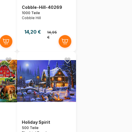
Cobble-Hill-40269
1000 Teile
Cobble Hill
14,20 €
14,95
€
Holiday Spirit
500 Teile