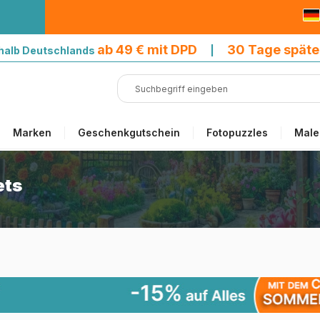
9 € mit DPD
ab 49 € mit DPD
30 Tage späte
halb Deutschlands
|
Marken
Geschenkgutschein
Fotopuzzles
Male
ets