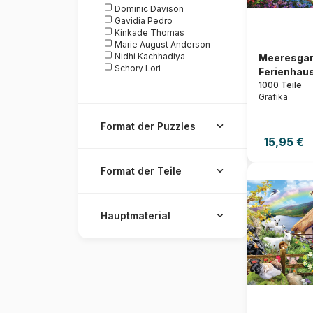
Dominic Davison
Gavidia Pedro
Kinkade Thomas
Marie August Anderson
Nidhi Kachhadiya
Meeresgar
Schory Lori
Ferienhau
Simply, Katy
1000 Teile
Steve Crisp
Grafika
The Macneil Studio
Wall Joséphine
Format der Puzzles
15,95 €
Format der Teile
Hauptmaterial