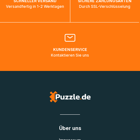
SCHNELLER VERSAND
SICHERE ZAHLUNGSARTEN
ankommen und von der dortigen Zustellorganisation weiter
Versandfertig in 1-2 Werktagen
Durch SSL-Verschlüsselung
bearbeitet werden.
Bitte kontaktieren Sie den
Kundenservice
falls Ihr Paket
länger als angegeben unterwegs ist bzw. Pakete mit
Lieferadressen in Deutschland oder Europa mehrere Tage
lang nicht gescannt wurden.
KUNDENSERVICE
Kontaktieren Sie uns
Über uns