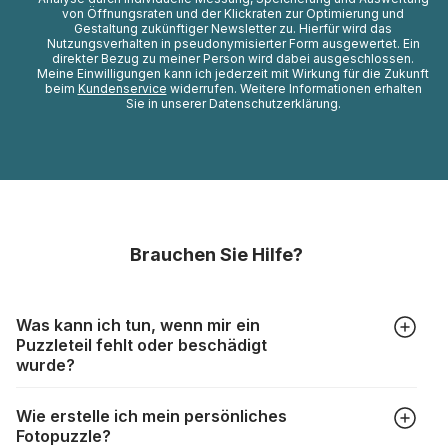
von Öffnungsraten und der Klickraten zur Optimierung und
Gestaltung zukünftiger Newsletter zu. Hierfür wird das
Nutzungsverhalten in pseudonymisierter Form ausgewertet. Ein
direkter Bezug zu meiner Person wird dabei ausgeschlossen.
Meine Einwilligungen kann ich jederzeit mit Wirkung für die Zukunft
beim
Kundenservice
widerrufen. Weitere Informationen erhalten
Sie in unserer Datenschutzerklärung.
Brauchen Sie Hilfe?
Was kann ich tun, wenn mir ein
Puzzleteil fehlt oder beschädigt
wurde?
Alle Hersteller produzieren ihre Puzzles mit größter Sorgfalt,
Wie erstelle ich mein persönliches
aber trotzdem kann es vorkommen, dass Teile beschädigt
Fotopuzzle?
werden oder verloren gehen. Mit solchen Fällen gehen