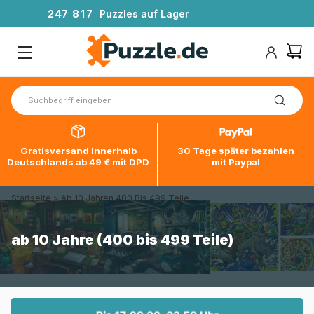
2
4
7
8
1
7
Puzzles auf Lager
Gratisversand innerhalb
30 Tage später bezahlen
Deutschlands ab 49 € mit DPD
mit Paypal
Startseite
>
Ab 10 Jahren 400 Bis 499 Teile
ab 10 Jahre (400 bis 499 Teile)