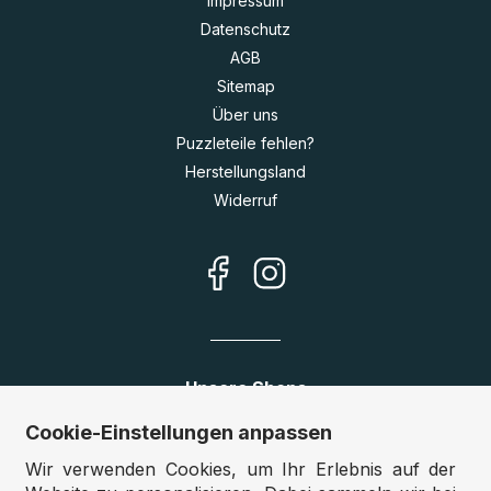
Impressum
Datenschutz
AGB
Sitemap
Über uns
Puzzleteile fehlen?
Herstellungsland
Widerruf
Unsere Shops
Cookie-Einstellungen anpassen
Deutschland:
www.puzzle.de
Österreich:
www.puzzle.at
Wir verwenden Cookies, um Ihr Erlebnis auf der
Belgien:
www.puzzle.be