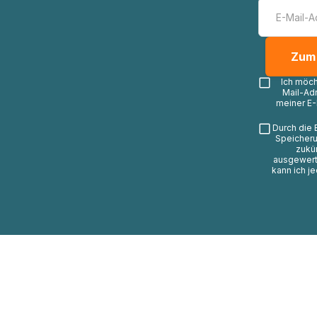
Ich möc
Mail-Ad
meiner E-
Durch die 
Speicheru
zukü
ausgewerte
kann ich j