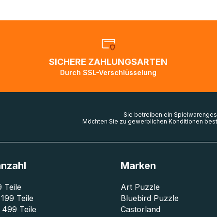
bis zu zweieinhalb Monate benötigen, um ihr Ziel zu erreich
llen normal, dass die Sendungsverfolgung sich nicht ändert,
dem Weg ins Zielland sind. Die Sendungsverfolgung wird wi
bald die Pakete im Zielland ankommen und von der dortigen
ion weiter bearbeitet werden.
SICHERE ZAHLUNGSARTEN
en Sie den
Kundenservice
falls Ihr Paket länger als angegeb
Durch SSL-Verschlüsselung
zw. Pakete mit Lieferadressen in Deutschland oder Europa 
 gescannt wurden.
Sie betreiben ein Spielwarenges
Möchten Sie zu gewerblichen Konditionen best
anzahl
Marken
9 Teile
Art Puzzle
 199 Teile
Bluebird Puzzle
 499 Teile
Castorland