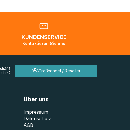
en. Es
 während
eder
KUNDENSERVICE
en
Kontaktieren Sie uns
mehrere
chäft?
Großhandel / Reseller
ellen?
Über uns
Impressum
Datenschutz
AGB