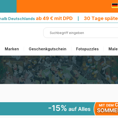
9 € mit DPD
ab 49 € mit DPD
30 Tage späte
halb Deutschlands
|
Marken
Geschenkgutschein
Fotopuzzles
Male