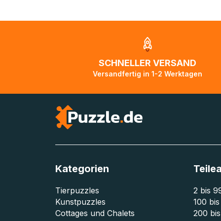
sind und Pakete 
ist in diesen Fä
die Pakete auf 
aktualisiert, so
Zustellorganisat
SCHNELLER VERSAND
Bitte kontaktier
Versandfertig in 1-2 Werktagen
unterwegs ist b
Tage lang nicht
Kategorien
Teile
Tierpuzzles
2 bis 9
Kunstpuzzles
100 bis
Cottages und Chalets
200 bis