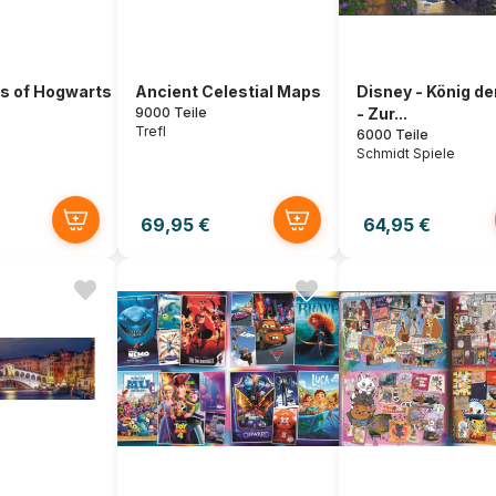
s of Hogwarts
Ancient Celestial Maps
Disney - König d
9000 Teile
- Zur...
Trefl
6000 Teile
Schmidt Spiele
69,95 €
64,95 €