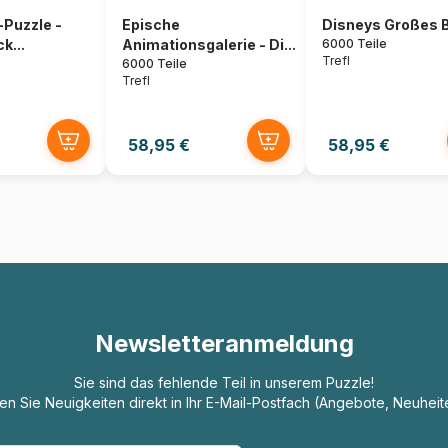
Puzzle -
Epische
Disneys Großes 
k...
Animationsgalerie - Di...
6000 Teile
Trefl
6000 Teile
Trefl
58,95 €
58,95 €
Newsletteranmeldung
Sie sind das fehlende Teil in unserem Puzzle!
ten Sie Neuigkeiten direkt in Ihr E-Mail-Postfach (Angebote, Neuheit