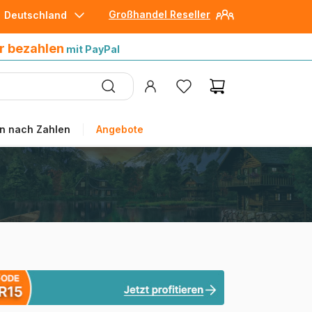
Großhandel Reseller
Deutschland
30 Tage später bezahlen
mit Paypal
r bezahlen
mit PayPal
n nach Zahlen
Angebote