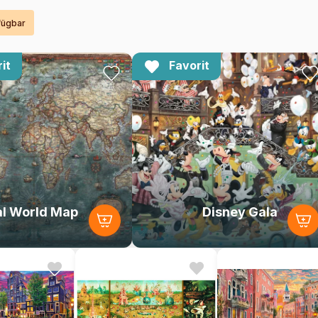
rfügbar
it
Favorit
al World Map
Disney Gala