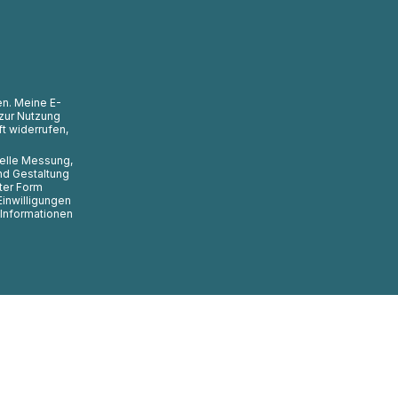
en. Meine E-
zur Nutzung
t widerrufen,
uelle Messung,
nd Gestaltung
ter Form
Einwilligungen
 Informationen