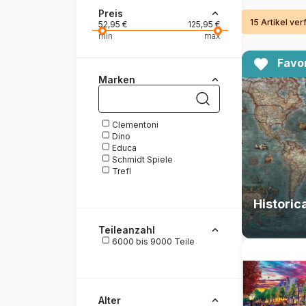
Preis
15 Artikel ve
Malen nach Zahlen
52,95 €
125,95 €
min
max
Favor
Marken
Clementoni
Dino
Educa
Schmidt Spiele
Trefl
Historic
Teileanzahl
6000 bis 9000 Teile
Alter