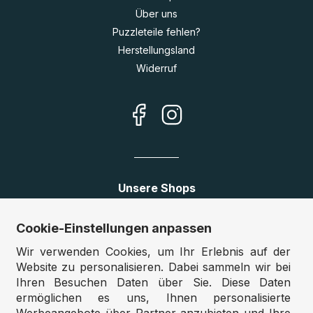
Über uns
Puzzleteile fehlen?
Herstellungsland
Widerruf
Unsere Shops
Deutschland:
www.puzzle.de
Cookie-Einstellungen anpassen
Österreich:
www.puzzle.at
Wir verwenden Cookies, um Ihr Erlebnis auf der
Belgien:
www.puzzle.be
Website zu personalisieren. Dabei sammeln wir bei
Großbritannien:
www.jigsawpuzzle.co.uk
Ihren Besuchen Daten über Sie. Diese Daten
ermöglichen es uns, Ihnen personalisierte
Werbeangebote über Partner anzubieten und Ihre