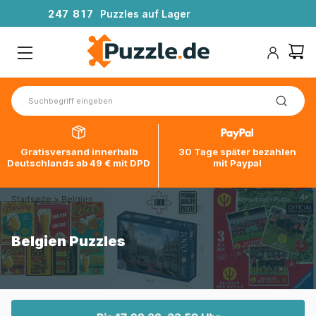
2
4
7
8
1
7
Puzzles auf Lager
Gratisversand innerhalb
30 Tage später bezahlen
Deutschlands ab 49 € mit DPD
mit Paypal
Startseite
>
Belgien
Belgien Puzzles