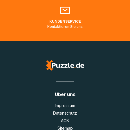
länger als angegeben unterwegs ist bzw. Pakete mit
Lieferadressen in Deutschland oder Europa mehrere Tage
lang nicht gescannt wurden.
KUNDENSERVICE
Kontaktieren Sie uns
Über uns
Impressum
Datenschutz
AGB
Sitemap