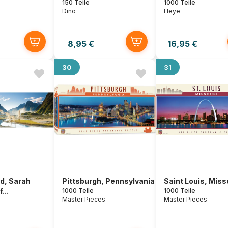
150 Teile
1000 Teile
Dino
Heye
8,95 €
16,95 €
30
31
d, Sarah
Pittsburgh, Pennsylvania
Saint Louis, Miss
...
1000 Teile
1000 Teile
Master Pieces
Master Pieces