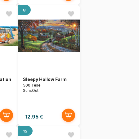
8
ation
Sleepy Hollow Farm
500 Teile
SunsOut
12,95 €
12