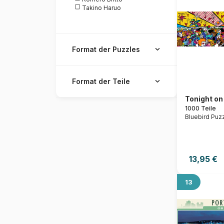
Takino Haruo
Van Gogh Vincent
Von Humboldt Alexander
Format der Puzzles
Format der Teile
Tonight on
1000 Teile
Bluebird Puz
13,95 €
13