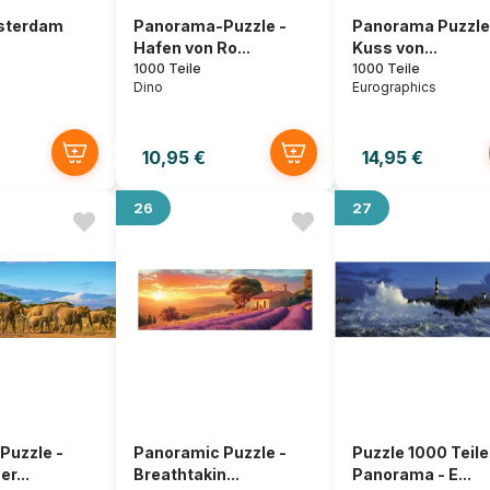
sterdam
Panorama-Puzzle -
Panorama Puzzle 
Hafen von Ro...
Kuss von...
1000 Teile
1000 Teile
Dino
Eurographics
10,95 €
14,95 €
26
27
Puzzle -
Panoramic Puzzle -
Puzzle 1000 Teile
r...
Breathtakin...
Panorama - E...