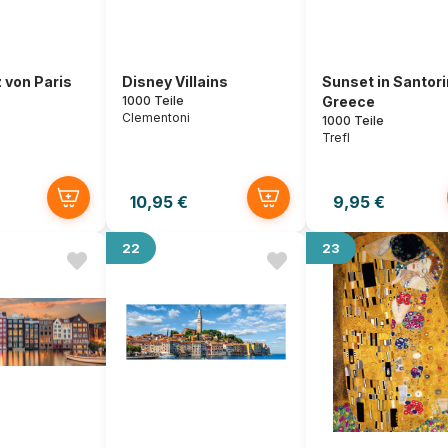
 von Paris
Disney Villains
Sunset in Santori
1000 Teile
Greece
Clementoni
1000 Teile
Trefl
10,95 €
9,95 €
22
23