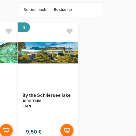
Sortiert nach
4
By the Schliersee lake
1000 Teile
Trefl
9,50 €