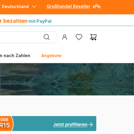
Großhandel Reseller
Deutschland
30 Tage später bezahlen
mit Paypal
r bezahlen
mit PayPal
n nach Zahlen
Angebote