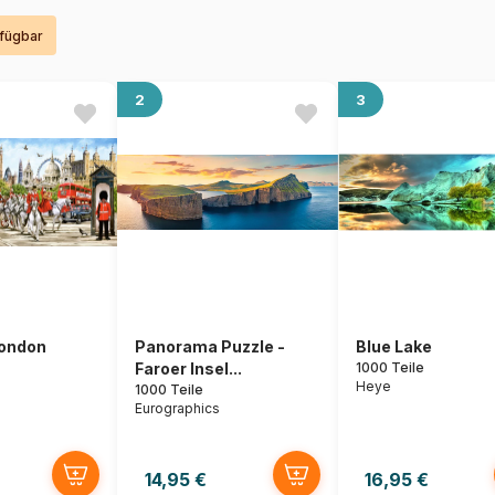
rfügbar
2
3
London
Panorama Puzzle -
Blue Lake
Faroer Insel...
1000 Teile
Heye
1000 Teile
Eurographics
14,95 €
16,95 €