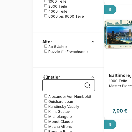
1000 Teile
2000 Teile
5
4000 Teile
6000 bis 9000 Teile
Alter
Ab 8 Jahre
Puzzle für Erwachsene
Baltimore,
Künstler
1000 Teile
Master Piec
Alexander Von Humboldt
Guichard Jean
Kandinsky Vassily
7,00 €
Klimt Gustav
Michelangelo
Monet Claude
9
Mucha Alfons
Romero Britto