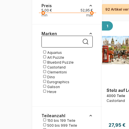
Preis
92 Artikel ve
Malen nach Zahlen
5,00 €
52,95 €
min
max
1
Marken
Aquarius
Art Puzzle
Bluebird Puzzle
Castorland
Clementoni
Dino
Eurographics
Galison
Stolz auf 
Heye
4000 Teile
Interdruk
Castorland
Master Pieces
Nathan
Ravensburger
Teileanzahl
Roovi
150 bis 199 Teile
SunsOut
27,95 €
500 bis 999 Teile
Trefl