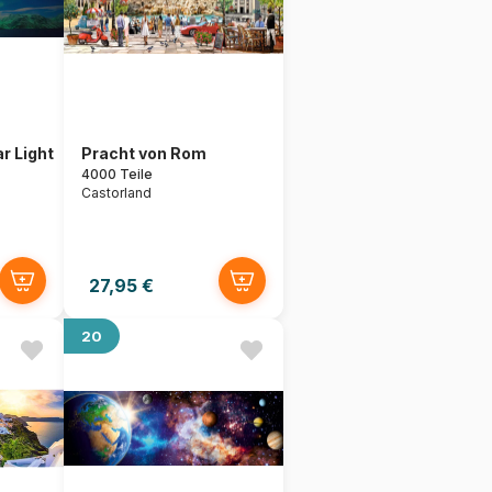
r Light
Pracht von Rom
4000 Teile
Castorland
27,95 €
20