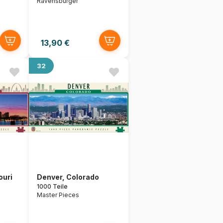
Ravensburger
13,90 €
32
ouri
Denver, Colorado
1000 Teile
Master Pieces