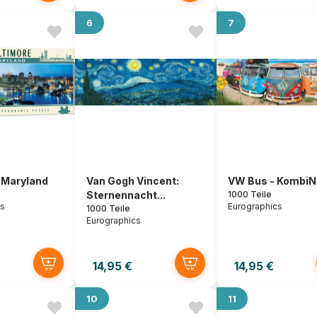
6
7
 Maryland
Van Gogh Vincent:
VW Bus - KombiN
Sternennacht...
1000 Teile
es
Eurographics
1000 Teile
Eurographics
14,95 €
14,95 €
10
11