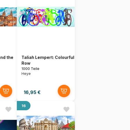
nd the
Taliah Lempert: Colourful
Row
1000 Teile
Heye
16,95 €
16