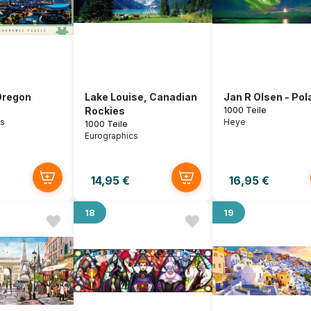
Oregon
Lake Louise, Canadian
Jan R Olsen - Pola
Rockies
1000 Teile
es
Heye
1000 Teile
Eurographics
14,95 €
16,95 €
18
19