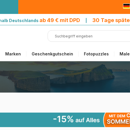
9 € mit DPD
ab 49 € mit DPD
30 Tage späte
halb Deutschlands
|
Marken
Geschenkgutschein
Fotopuzzles
Male