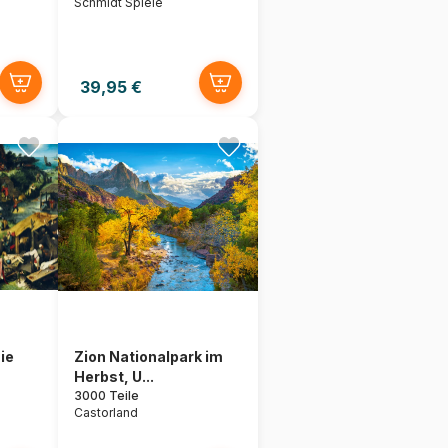
Schmidt Spiele
39,95 €
ie
Zion Nationalpark im
Herbst, U...
3000 Teile
Castorland