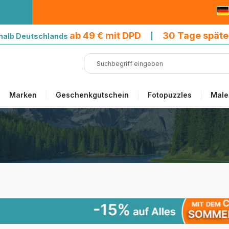
9 € mit DPD
ab 49 € mit DPD
30 Tage späte
halb Deutschlands
|
Marken
Geschenkgutschein
Fotopuzzles
Male