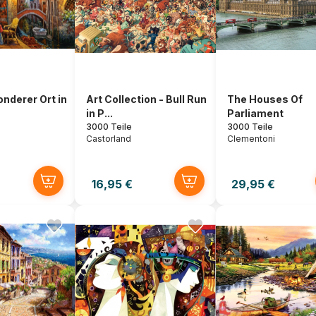
nderer Ort in
Art Collection - Bull Run
The Houses Of
in P...
Parliament
3000 Teile
3000 Teile
Castorland
Clementoni
16,95 €
29,95 €