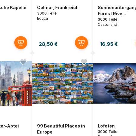
ische Kapelle
Colmar, Frankreich
Sonnenuntergan
3000 Teile
Forest Rive...
Educa
3000 Teile
Castorland
28,50 €
16,95 €
er-Abtei
99 Beautiful Places in
Lofoten
Europe
3000 Teile