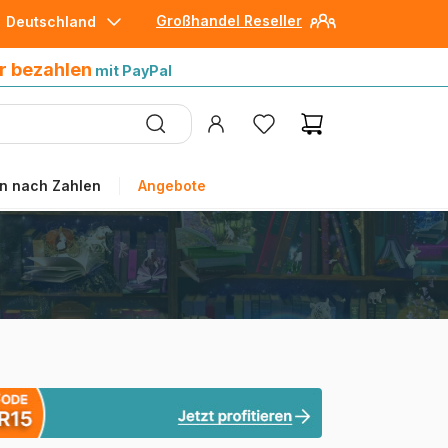
Großhandel Reseller
Deutschland
30 Tage später bezahlen
mit Paypal
r bezahlen
mit PayPal
n nach Zahlen
Angebote