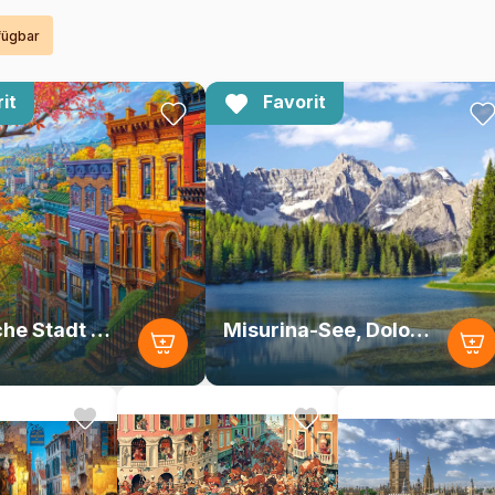
rfügbar
it
Favorit
Herbstliche Stadt auf dem Hügel
Misurina-See, Dolomiten, Italien