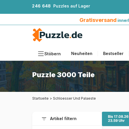
2
4
6
6
4
8
Puzzles auf Lager
Gratisversand innerhalb Deutschlands ab 4
Gratisversand
inner
Neuheiten
Bestseller
Stöbern
Motiv
Puzzle 3000 Teile
Teileanzahl
Format
Startseite
>
Schloesser Und Palaeste
Alter
Künstlerinnen und Künstler
Artikel filtern
Zubehör
Holzpuzzles