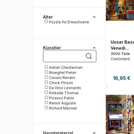
Alter
Puzzle für Erwachsene
Unser Beso
Künstler
Venedi...
3000 Teile
Castorland
Adrian Chesterman
Brueghel Pieter
16,95 €
Casaro Renato
Chuck Pinson
Da Vinci Leonardo
Kinkade Thomas
Picasso Pablo
Renoir Auguste
Richard Macneil
Wall Joséphine
Hauptmaterial