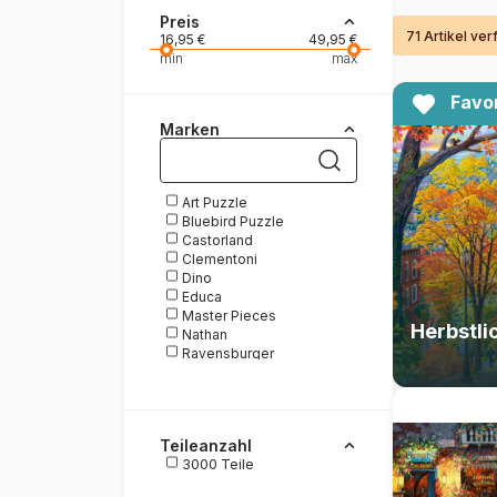
Preis
71 Artikel ve
Malen nach Zahlen
16,95 €
49,95 €
min
max
Favor
Marken
Art Puzzle
Bluebird Puzzle
Castorland
Clementoni
Dino
Educa
Master Pieces
Nathan
Ravensburger
Schmidt Spiele
Trefl
Teileanzahl
3000 Teile