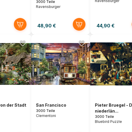
Ravensburger
3000 Teile
Ravensburger
48,90 €
44,90 €
on der Stadt
San Francisco
Pieter Bruegel - D
3000 Teile
niederlän...
Clementoni
3000 Teile
Bluebird Puzzle