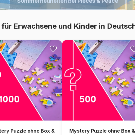
Cobble Hill: Neuheiten frisch eingetroffen
Grafika - Unwiderstehliche Neuzugänge
Sommerneuheiten bei Pieces & Peace
Neuheiten von Magnolia entdecken
es für Erwachsene und Kinder in Deutsc
ery Puzzle ohne Box &
Mystery Puzzle ohne Box &