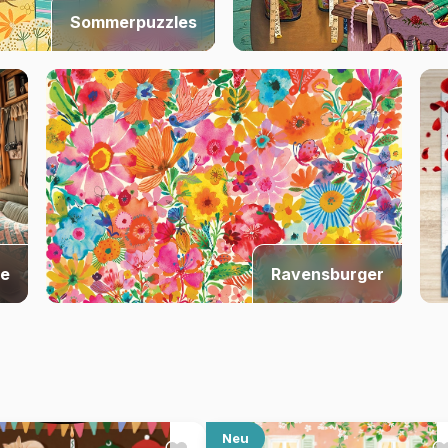
Sommerpuzzles
le
Ravensburger
Neu