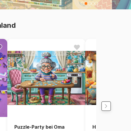
hland
Puzzle-Party bei Oma
Hofkäserei