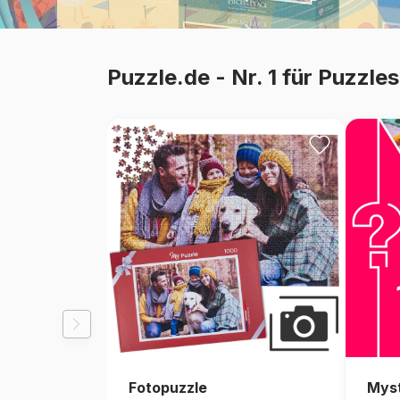
Malen nach Zahlen
Puzzle.de - Nr. 1 für Puzzl
Fotopuzzle
Myst