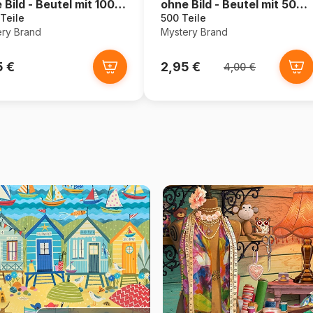
 Bild - Beutel mit 1000
ohne Bild - Beutel mit 500
en
Teilen
Teile
500 Teile
ry Brand
Mystery Brand
5 €
2,95 €
4,00 €