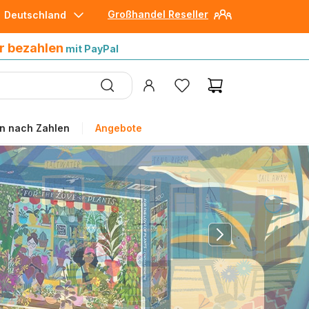
Großhandel Reseller
Deutschland
30 Tage später bezahlen
mit Paypal
r bezahlen
mit PayPal
n nach Zahlen
Angebote