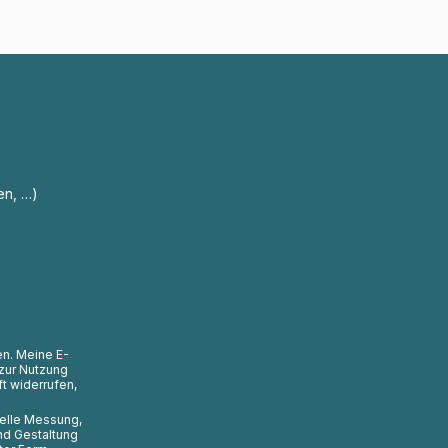
en, …)
en. Meine E-
zur Nutzung
t widerrufen,
uelle Messung,
nd Gestaltung