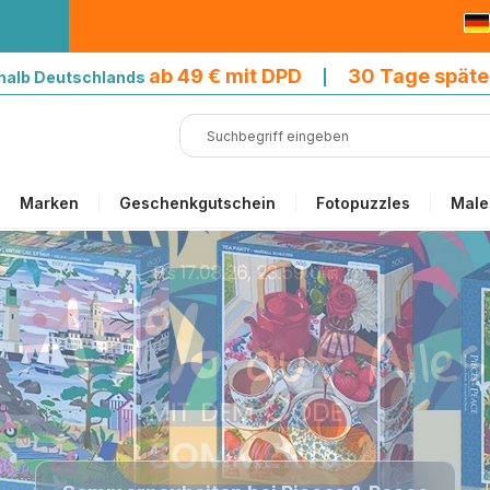
9 € mit DPD
ab 49 € mit DPD
30 Tage späte
halb Deutschlands
|
Marken
Geschenkgutschein
Fotopuzzles
Male