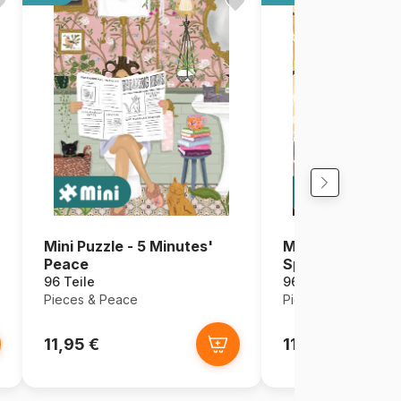
Mini Puzzle - 5 Minutes'
Mini Puzzle - Re
Peace
Spot
96 Teile
96 Teile
Pieces & Peace
Pieces & Peace
11,95 €
11,95 €