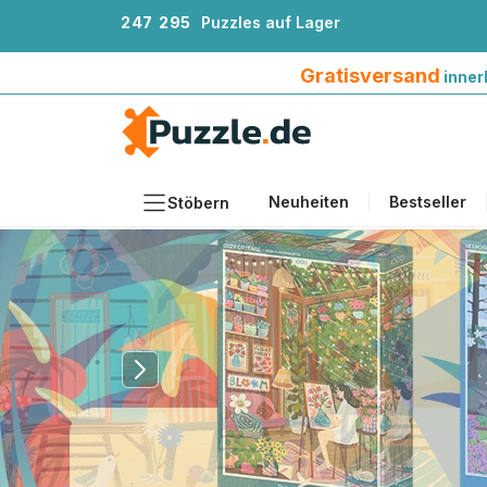
2
4
7
2
9
5
Puzzles auf Lager
Gratisversand innerhalb Deutschlands ab 4
Gratisversand
inner
Neuheiten
Bestseller
Stöbern
Motiv
Teileanzahl
Format
Alter
Künstlerinnen und Künstler
Zubehör
Holzpuzzles