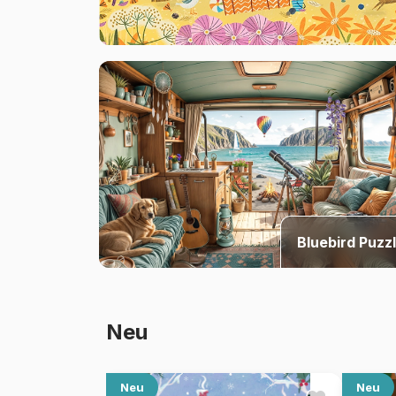
Bluebird Puzz
Neu
Neu
Neu