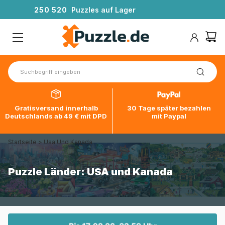
2
5
0
5
2
0
Puzzles auf Lager
Gratisversand innerhalb
30 Tage später bezahlen
Deutschlands ab 49 € mit DPD
mit Paypal
Startseite
>
Usa Und Kanada
Puzzle Länder: USA und Kanada