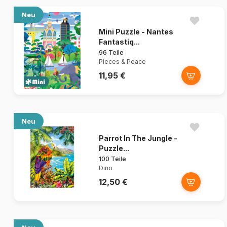
Neu
Mini Puzzle - Nantes
Fantastiq...
96 Teile
Pieces & Peace
11,95 €
Neu
Parrot In The Jungle -
Puzzle...
100 Teile
Dino
12,50 €