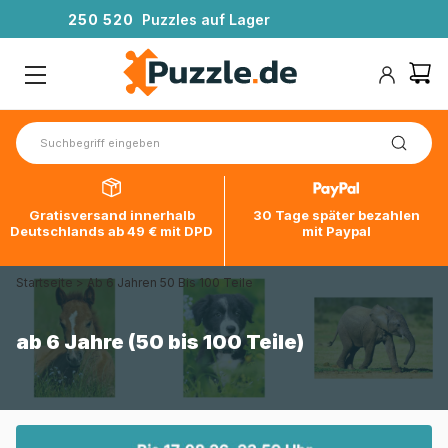
2
5
0
5
2
0
Puzzles auf Lager
Gratisversand innerhalb
30 Tage später bezahlen
Deutschlands ab 49 € mit DPD
mit Paypal
Startseite
>
Ab 6 Jahren 50 Bis 100 Teile
ab 6 Jahre (50 bis 100 Teile)