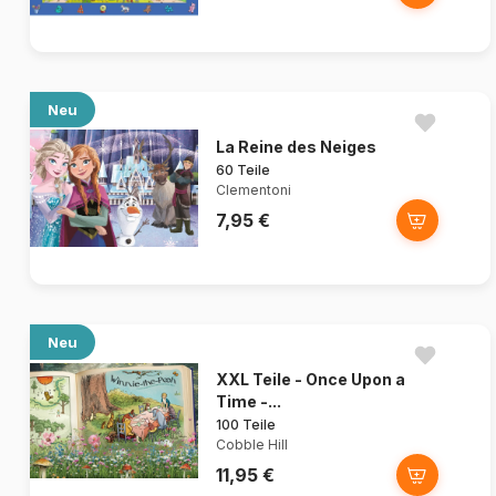
Neu
La Reine des Neiges
60 Teile
Clementoni
7,95 €
Neu
XXL Teile - Once Upon a
Time -...
100 Teile
Cobble Hill
11,95 €