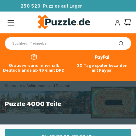
2
5
0
5
2
0
Puzzles auf Lager
Gratisversand innerhalb
30 Tage später bezahlen
Deutschlands ab 49 € mit DPD
mit Paypal
Startseite
>
Schloesser Und Palaeste
Puzzle 4000 Teile