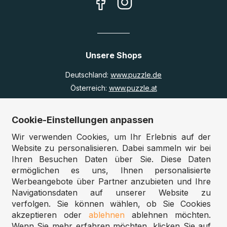
Unsere Shops
Deutschland:
www.puzzle.de
Österreich:
www.puzzle.at
Belgien:
www.puzzle.be
Großbritannien:
www.jigsawpuzzle.co.uk
Cookie-Einstellungen anpassen
Wir verwenden Cookies, um Ihr Erlebnis auf der
Website zu personalisieren. Dabei sammeln wir bei
Großhandel / Reseller
Ihren Besuchen Daten über Sie. Diese Daten
ermöglichen es uns, Ihnen personalisierte
Sie betreiben ein Spielwarengeschäft?
Werbeangebote über Partner anzubieten und Ihre
Möchten Sie zu gewerblichen Konditionen bestellen?
Navigationsdaten auf unserer Website zu
verfolgen. Sie können wählen, ob Sie Cookies
Puzzle.de 2025
akzeptieren oder
ablehnen
ablehnen möchten.
Wenn Sie mehr erfahren möchten, klicken Sie auf