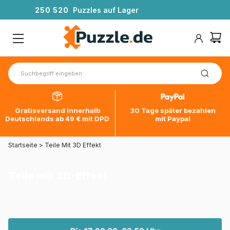
2
5
0
5
2
0
Puzzles auf Lager
Gratisversand innerhalb
30 Tage später bezahlen
Deutschlands ab 49 € mit DPD
mit Paypal
Startseite
>
Teile Mit 3D Effekt
Teile mit 3D-Effekt