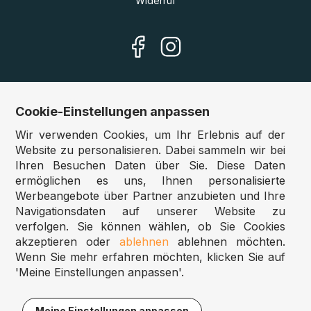
Widerruf
Cookie-Einstellungen anpassen
Unsere Shops
Wir verwenden Cookies, um Ihr Erlebnis auf der
Deutschland:
www.puzzle.de
Website zu personalisieren. Dabei sammeln wir bei
Ihren Besuchen Daten über Sie. Diese Daten
Österreich:
www.puzzle.at
ermöglichen es uns, Ihnen personalisierte
Belgien:
www.puzzle.be
Werbeangebote über Partner anzubieten und Ihre
Großbritannien:
www.jigsawpuzzle.co.uk
Navigationsdaten auf unserer Website zu
verfolgen. Sie können wählen, ob Sie Cookies
akzeptieren oder
ablehnen
ablehnen möchten.
Großhandel / Reseller
Wenn Sie mehr erfahren möchten, klicken Sie auf
'Meine Einstellungen anpassen'.
Sie betreiben ein Spielwarengeschäft?
Möchten Sie zu gewerblichen Konditionen bestellen?
Meine Einstellungen anpassen